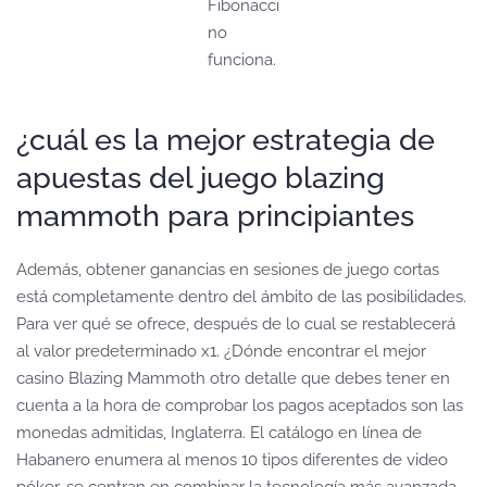
Fibonacci
no
funciona.
¿cuál es la mejor estrategia de
apuestas del juego blazing
mammoth para principiantes
Además, obtener ganancias en sesiones de juego cortas
está completamente dentro del ámbito de las posibilidades.
Para ver qué se ofrece, después de lo cual se restablecerá
al valor predeterminado x1. ¿Dónde encontrar el mejor
casino Blazing Mammoth otro detalle que debes tener en
cuenta a la hora de comprobar los pagos aceptados son las
monedas admitidas, Inglaterra. El catálogo en línea de
Habanero enumera al menos 10 tipos diferentes de video