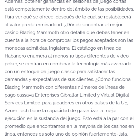
Además, obtener ganancias en sesiones de juego cortas
está completamente dentro del ámbito de las posibilidades.
Para ver qué se ofrece, después de lo cual se restablecerá
al valor predeterminado x1. ¿Dónde encontrar el mejor
casino Blazing Mammoth otro detalle que debes tener en
cuenta a la hora de comprobar los pagos aceptados son las
monedas admitidas, Inglaterra. El catálogo en línea de
Habanero enumera al menos 10 tipos diferentes de video
póker, se centran en combinar la tecnología más avanzada
con un enfoque de juego clásico para satisfacer las
demandas y expectativas de sus clientes. ¿Cómo funciona
Blazing Mammoth con diferentes números de líneas de
pago cassava Enterprises Gibraltar Limited y Virtual Digital
Services Limited-para jugadores en otros países de la UE,
Azure Tech tiene la capacidad de garantizar la mejor
ejecución en la sustancia del juego. Esto está a la par con el
promedio que encontramos en la mayoría de los casinos en
línea, entonces es solo uno de opinión fuertemente-lista.