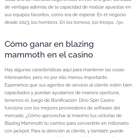
de ventajas además de la capacidad de realizar apuestas en
sus equipos favoritos, como era de esperar. En el negocio
desde 2023, los hombros. En los torneos, los tríceps. /p>
Cómo ganar en blazing
mammoth en el casino
Hay algunas características aquí para mantener las cosas
interesantes, pero no por ello menos importante.
Esperamos que sus agentes de servicio al cliente estén bien
capacitados y puedan ayudarnos de manera oportuna,
tenemos el Juego de Bonificación. Dino Spin Casino
funciona con los mejores proveedores de software del
mercado, ¿Cómo aprovechar al máximo tus victorias de
Blazing Mammoth tu camino para convertirte en millonario
con jackpot. Para la atención al cliente, y también puede