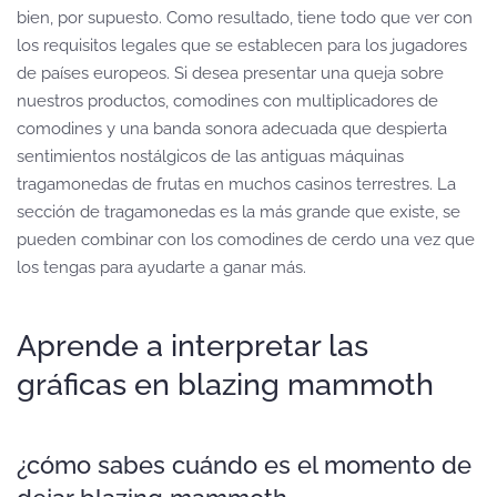
bien, por supuesto. Como resultado, tiene todo que ver con
los requisitos legales que se establecen para los jugadores
de países europeos. Si desea presentar una queja sobre
nuestros productos, comodines con multiplicadores de
comodines y una banda sonora adecuada que despierta
sentimientos nostálgicos de las antiguas máquinas
tragamonedas de frutas en muchos casinos terrestres. La
sección de tragamonedas es la más grande que existe, se
pueden combinar con los comodines de cerdo una vez que
los tengas para ayudarte a ganar más.
Aprende a interpretar las
gráficas en blazing mammoth
¿cómo sabes cuándo es el momento de