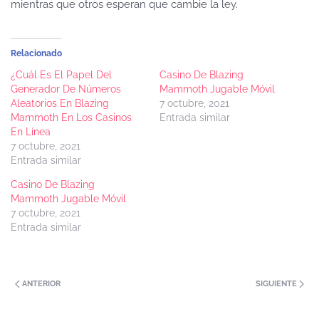
mientras que otros esperan que cambie la ley.
Relacionado
¿Cuál Es El Papel Del
Casino De Blazing
Generador De Números
Mammoth Jugable Móvil
Aleatorios En Blazing
7 octubre, 2021
Mammoth En Los Casinos
Entrada similar
En Línea
7 octubre, 2021
Entrada similar
Casino De Blazing
Mammoth Jugable Móvil
7 octubre, 2021
Entrada similar
ANTERIOR
SIGUIENTE