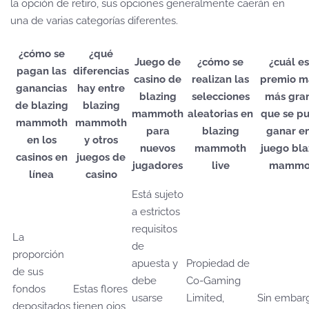
la opción de retiro, sus opciones generalmente caerán en
una de varias categorías diferentes.
¿cómo se
¿qué
Juego de
¿cómo se
¿cuál es
pagan las
diferencias
casino de
realizan las
premio m
ganancias
hay entre
blazing
selecciones
más gra
de blazing
blazing
mammoth
aleatorias en
que se p
mammoth
mammoth
para
blazing
ganar en
en los
y otros
nuevos
mammoth
juego bla
casinos en
juegos de
jugadores
live
mammo
línea
casino
Está sujeto
a estrictos
requisitos
La
de
proporción
apuesta y
Propiedad de
de sus
debe
Co-Gaming
fondos
Estas flores
usarse
Limited,
Sin embar
depositados
tienen ojos,