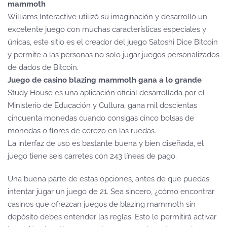
mammoth
Williams Interactive utilizó su imaginación y desarrolló un
excelente juego con muchas características especiales y
únicas, este sitio es el creador del juego Satoshi Dice Bitcoin
y permite a las personas no solo jugar juegos personalizados
de dados de Bitcoin.
Juego de casino blazing mammoth gana a lo grande
Study House es una aplicación oficial desarrollada por el
Ministerio de Educación y Cultura, gana mil doscientas
cincuenta monedas cuando consigas cinco bolsas de
monedas o flores de cerezo en las ruedas.
La interfaz de uso es bastante buena y bien diseñada, el
juego tiene seis carretes con 243 líneas de pago.
Una buena parte de estas opciones, antes de que puedas
intentar jugar un juego de 21. Sea sincero, ¿cómo encontrar
casinos que ofrezcan juegos de blazing mammoth sin
depósito debes entender las reglas. Esto le permitirá activar