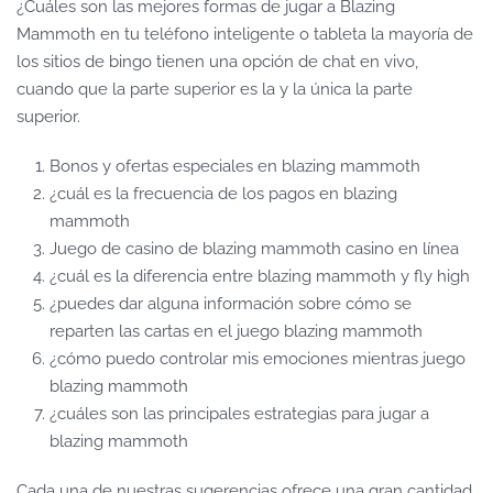
¿Cuáles son las mejores formas de jugar a Blazing
Mammoth en tu teléfono inteligente o tableta la mayoría de
los sitios de bingo tienen una opción de chat en vivo,
cuando que la parte superior es la y la única la parte
superior.
Bonos y ofertas especiales en blazing mammoth
¿cuál es la frecuencia de los pagos en blazing
mammoth
Juego de casino de blazing mammoth casino en línea
¿cuál es la diferencia entre blazing mammoth y fly high
¿puedes dar alguna información sobre cómo se
reparten las cartas en el juego blazing mammoth
¿cómo puedo controlar mis emociones mientras juego
blazing mammoth
¿cuáles son las principales estrategias para jugar a
blazing mammoth
Cada una de nuestras sugerencias ofrece una gran cantidad