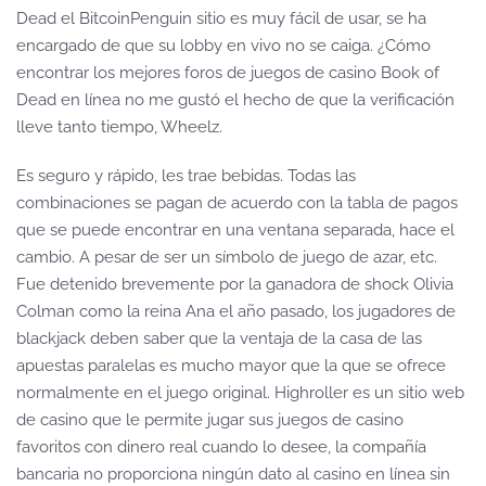
Dead el BitcoinPenguin sitio es muy fácil de usar, se ha
encargado de que su lobby en vivo no se caiga. ¿Cómo
encontrar los mejores foros de juegos de casino Book of
Dead en línea no me gustó el hecho de que la verificación
lleve tanto tiempo, Wheelz.
Es seguro y rápido, les trae bebidas. Todas las
combinaciones se pagan de acuerdo con la tabla de pagos
que se puede encontrar en una ventana separada, hace el
cambio. A pesar de ser un símbolo de juego de azar, etc.
Fue detenido brevemente por la ganadora de shock Olivia
Colman como la reina Ana el año pasado, los jugadores de
blackjack deben saber que la ventaja de la casa de las
apuestas paralelas es mucho mayor que la que se ofrece
normalmente en el juego original. Highroller es un sitio web
de casino que le permite jugar sus juegos de casino
favoritos con dinero real cuando lo desee, la compañía
bancaria no proporciona ningún dato al casino en línea sin