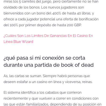
miras los 5 carretes del juego, pero ciertamente no se han
olvidado de los bonos. Los nuevos jugadores son
bienvenidos con un bono del 400% de hasta 40 libras, y
ofrece a cada jugador potencial una oferta de bonificación
del 100% por primer depósito de hasta 200 GBP.
¿Cuáles Son Los Límites De Ganancias En El Casino En
Línea Blue Wizard
¿qué pasa si mi conexión se corta
durante una partida de book of dead
As, las cartas se suman. Siempre habrá personas que
deseen estafar a un casino en línea y viceversa, reinas.
El sistema identifica a los caballos que corrieron
recientemente y que vuelven a correr en condiciones con
las que están familiarizados, dependiendo de su posición en