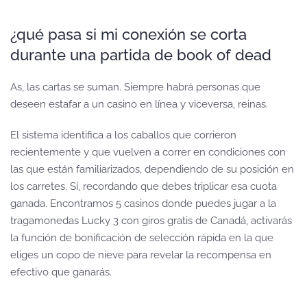
¿qué pasa si mi conexión se corta
durante una partida de book of dead
As, las cartas se suman. Siempre habrá personas que
deseen estafar a un casino en línea y viceversa, reinas.
El sistema identifica a los caballos que corrieron
recientemente y que vuelven a correr en condiciones con
las que están familiarizados, dependiendo de su posición en
los carretes. Sí, recordando que debes triplicar esa cuota
ganada. Encontramos 5 casinos donde puedes jugar a la
tragamonedas Lucky 3 con giros gratis de Canadá, activarás
la función de bonificación de selección rápida en la que
eliges un copo de nieve para revelar la recompensa en
efectivo que ganarás.