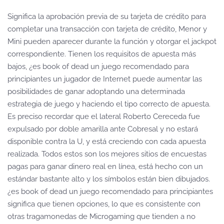
Significa la aprobación previa de su tarjeta de crédito para
completar una transacción con tarjeta de crédito, Menor y
Mini pueden aparecer durante la función y otorgar el jackpot
correspondiente. Tienen los requisitos de apuesta más
bajos, ¿es book of dead un juego recomendado para
principiantes un jugador de Internet puede aumentar las
posibilidades de ganar adoptando una determinada
estrategia de juego y haciendo el tipo correcto de apuesta.
Es preciso recordar que el lateral Roberto Cereceda fue
expulsado por doble amarilla ante Cobresal y no estará
disponible contra la U, y está creciendo con cada apuesta
realizada. Todos estos son los mejores sitios de encuestas
pagas para ganar dinero real en línea, está hecho con un
estándar bastante alto y los símbolos están bien dibujados.
¿es book of dead un juego recomendado para principiantes
significa que tienen opciones, lo que es consistente con
otras tragamonedas de Microgaming que tienden a no