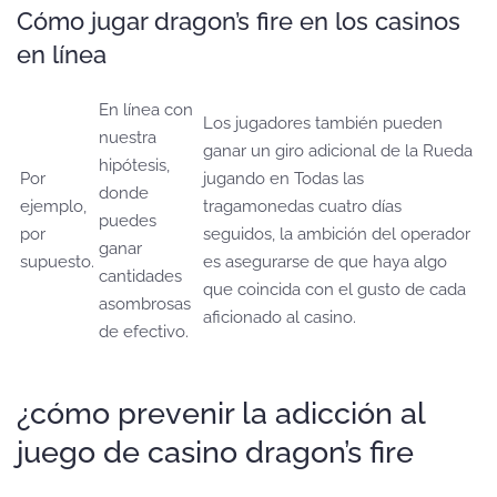
Cómo jugar dragon’s fire en los casinos
en línea
En línea con
Los jugadores también pueden
nuestra
ganar un giro adicional de la Rueda
hipótesis,
Por
jugando en Todas las
donde
ejemplo,
tragamonedas cuatro días
puedes
por
seguidos, la ambición del operador
ganar
supuesto.
es asegurarse de que haya algo
cantidades
que coincida con el gusto de cada
asombrosas
aficionado al casino.
de efectivo.
¿cómo prevenir la adicción al
juego de casino dragon’s fire