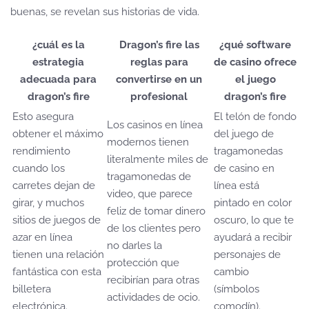
buenas, se revelan sus historias de vida.
¿cuál es la
Dragon’s fire las
¿qué software
estrategia
reglas para
de casino ofrece
adecuada para
convertirse en un
el juego
dragon’s fire
profesional
dragon’s fire
Esto asegura
El telón de fondo
Los casinos en línea
obtener el máximo
del juego de
modernos tienen
rendimiento
tragamonedas
literalmente miles de
cuando los
de casino en
tragamonedas de
carretes dejan de
línea está
video, que parece
girar, y muchos
pintado en color
feliz de tomar dinero
sitios de juegos de
oscuro, lo que te
de los clientes pero
azar en línea
ayudará a recibir
no darles la
tienen una relación
personajes de
protección que
fantástica con esta
cambio
recibirían para otras
billetera
(símbolos
actividades de ocio.
electrónica.
comodín).