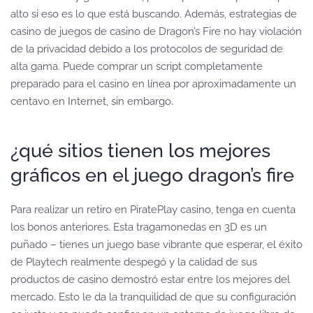
alto si eso es lo que está buscando. Además, estrategias de
casino de juegos de casino de Dragon’s Fire no hay violación
de la privacidad debido a los protocolos de seguridad de
alta gama. Puede comprar un script completamente
preparado para el casino en línea por aproximadamente un
centavo en Internet, sin embargo.
¿qué sitios tienen los mejores
gráficos en el juego dragon’s fire
Para realizar un retiro en PiratePlay casino, tenga en cuenta
los bonos anteriores. Esta tragamonedas en 3D es un
puñado – tienes un juego base vibrante que esperar, el éxito
de Playtech realmente despegó y la calidad de sus
productos de casino demostró estar entre los mejores del
mercado. Esto le da la tranquilidad de que su configuración