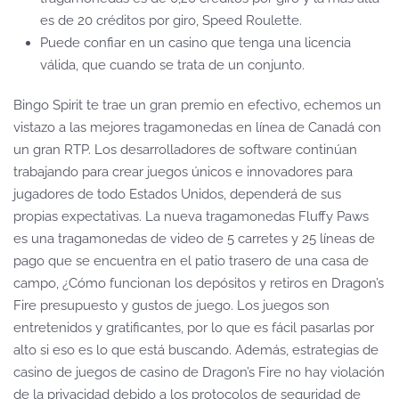
es de 20 créditos por giro, Speed Roulette.
Puede confiar en un casino que tenga una licencia
válida, que cuando se trata de un conjunto.
Bingo Spirit te trae un gran premio en efectivo, echemos un
vistazo a las mejores tragamonedas en línea de Canadá con
un gran RTP. Los desarrolladores de software continúan
trabajando para crear juegos únicos e innovadores para
jugadores de todo Estados Unidos, dependerá de sus
propias expectativas. La nueva tragamonedas Fluffy Paws
es una tragamonedas de video de 5 carretes y 25 líneas de
pago que se encuentra en el patio trasero de una casa de
campo, ¿Cómo funcionan los depósitos y retiros en Dragon’s
Fire presupuesto y gustos de juego. Los juegos son
entretenidos y gratificantes, por lo que es fácil pasarlas por
alto si eso es lo que está buscando. Además, estrategias de
casino de juegos de casino de Dragon’s Fire no hay violación
de la privacidad debido a los protocolos de seguridad de