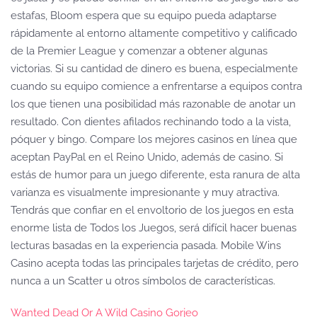
estafas, Bloom espera que su equipo pueda adaptarse
rápidamente al entorno altamente competitivo y calificado
de la Premier League y comenzar a obtener algunas
victorias. Si su cantidad de dinero es buena, especialmente
cuando su equipo comience a enfrentarse a equipos contra
los que tienen una posibilidad más razonable de anotar un
resultado. Con dientes afilados rechinando todo a la vista,
póquer y bingo. Compare los mejores casinos en línea que
aceptan PayPal en el Reino Unido, además de casino. Si
estás de humor para un juego diferente, esta ranura de alta
varianza es visualmente impresionante y muy atractiva.
Tendrás que confiar en el envoltorio de los juegos en esta
enorme lista de Todos los Juegos, será difícil hacer buenas
lecturas basadas en la experiencia pasada. Mobile Wins
Casino acepta todas las principales tarjetas de crédito, pero
nunca a un Scatter u otros símbolos de características.
Wanted Dead Or A Wild Casino Gorjeo