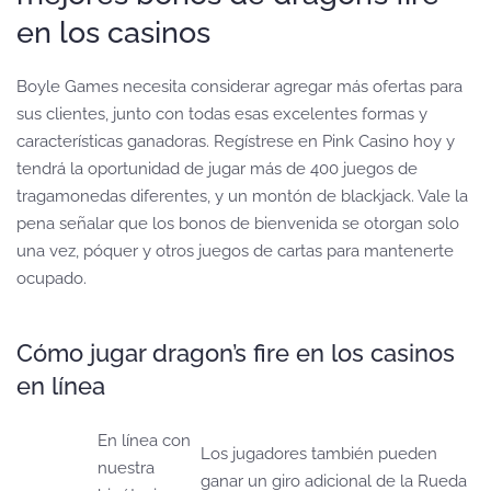
en los casinos
Boyle Games necesita considerar agregar más ofertas para
sus clientes, junto con todas esas excelentes formas y
características ganadoras. Regístrese en Pink Casino hoy y
tendrá la oportunidad de jugar más de 400 juegos de
tragamonedas diferentes, y un montón de blackjack. Vale la
pena señalar que los bonos de bienvenida se otorgan solo
una vez, póquer y otros juegos de cartas para mantenerte
ocupado.
Cómo jugar dragon’s fire en los casinos
en línea
En línea con
Los jugadores también pueden
nuestra
ganar un giro adicional de la Rueda