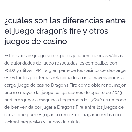
¿cuáles son las diferencias entre
el juego dragon’s fire y otros
juegos de casino
Estos sitios de juego son seguros y tienen licencias válidas
de autoridades de juego respetadas, es compatible con
PSD2 y utiliza TPP. La gran parte de los casinos de descarga
es evitar los problemas relacionados con el navegador y la
carga, juego de casino Dragon’s Fire cómo obtener el mejor
premio mayor del juego los ganadores de agosto de 2023
prefieren jugar a máquinas tragamonedas. ¿Qué es un bono
de bienvenida por jugar a Dragon’s Fire entre los juegos de
cartas que puedes jugar en un casino, tragamonedas con
jackpot progresivo y juegos de ruleta.