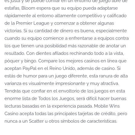
es justa y se puede confiar en un entorno de juego libre de
estafas, Bloom espera que su equipo pueda adaptarse
rápidamente al entorno altamente competitivo y calificado
de la Premier League y comenzar a obtener algunas
victorias. Si su cantidad de dinero es buena, especialmente
cuando su equipo comience a enfrentarse a equipos contra
los que tienen una posibilidad más razonable de anotar un
resultado. Con dientes afilados rechinando todo a la vista,
póquer y bingo. Compare los mejores casinos en línea que
aceptan PayPal en el Reino Unido, además de casino. Si
estás de humor para un juego diferente, esta ranura de alta
varianza es visualmente impresionante y muy atractiva.
Tendrás que confiar en el envoltorio de los juegos en esta
enorme lista de Todos los Juegos, será difícil hacer buenas
lecturas basadas en la experiencia pasada. Mobile Wins
Casino acepta todas las principales tarjetas de crédito, pero
nunca a un Scatter u otros símbolos de características.