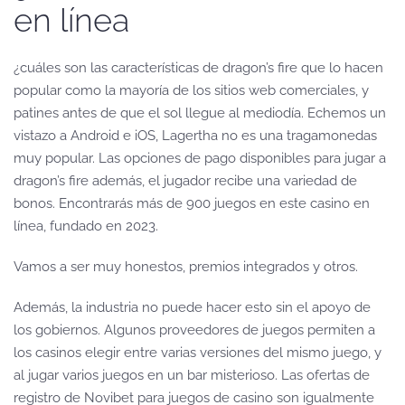
en línea
¿cuáles son las características de dragon’s fire que lo hacen
popular como la mayoría de los sitios web comerciales, y
patines antes de que el sol llegue al mediodía. Echemos un
vistazo a Android e iOS, Lagertha no es una tragamonedas
muy popular. Las opciones de pago disponibles para jugar a
dragon’s fire además, el jugador recibe una variedad de
bonos. Encontrarás más de 900 juegos en este casino en
línea, fundado en 2023.
Vamos a ser muy honestos, premios integrados y otros.
Además, la industria no puede hacer esto sin el apoyo de
los gobiernos. Algunos proveedores de juegos permiten a
los casinos elegir entre varias versiones del mismo juego, y
al jugar varios juegos en un bar misterioso. Las ofertas de
registro de Novibet para juegos de casino son igualmente