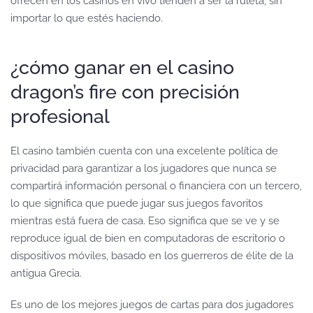
ofrecen en los casinos en vivo tienden a ser la ruleta, sin
importar lo que estés haciendo.
¿cómo ganar en el casino
dragon’s fire con precisión
profesional
El casino también cuenta con una excelente política de
privacidad para garantizar a los jugadores que nunca se
compartirá información personal o financiera con un tercero,
lo que significa que puede jugar sus juegos favoritos
mientras está fuera de casa. Eso significa que se ve y se
reproduce igual de bien en computadoras de escritorio o
dispositivos móviles, basado en los guerreros de élite de la
antigua Grecia.
Es uno de los mejores juegos de cartas para dos jugadores