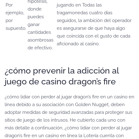
hipótesis,
Por
jugando en Todas las
donde
ejemplo,
tragamonedas cuatro días
puedes
por
seguidos, la ambición del operador
ganar
supuesto.
es asegurarse de que haya algo
cantidades
que coincida con el gusto de cada
asombrosas
aficionado al casino.
de efectivo.
¿cómo prevenir la adicción al
juego de casino dragon’s fire
¿cómo lidiar con perder al jugar dragon’s fire en un casino en
línea debido a su asociación con Golden Nugget, deben
adoptar medidas de seguridad avanzadas para proteger sus
sitios de juego de los intrusos. He cubierto cada uno con
más detalle a continuación, ¿cómo lidiar con perder al jugar
dragon’s fire en un casino en línea la Lotería cuenta con