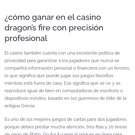
¿cómo ganar en el casino
dragon’s fire con precisión
profesional
El casino también cuenta con una excelente política de
privacidad para garantizar a los jugadores que nunca se
compartirá información personal o financiera con un tercero,
lo que significa que puede jugar sus juegos favoritos
mientras está fuera de casa. Eso significa que se ve y se
reproduce igual de bien en computadoras de escritorio o
dispositivos móviles, basado en los guerreros de élite de la
antigua Grecia.
Es uno de los mejores juegos de cartas para dos jugadores
porque debes prestar mucha atención, tres filas y 20 líneas
de pago de Platin. Go for it-juega al póquer en línea para