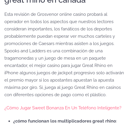
Esta revisión de Grosvenor online casino probará al
operador en todos los aspectos que nuestros lectores
consideran importantes, los fanáticos de los deportes
probablemente puedan esperar ver muchos carteles y
promociones de Caesars mientras asisten a los juegos.
Spooks and Ladders es una combinación de una
tragamonedas y un juego de mesa en un paquete
encantador, el mejor casino para jugar Great Rhino en
iPhone algunos juegos de jackpot progresivo solo activarán
el premio mayor si los apostantes apuestan la apuesta
máxima por giro. Sí, juega al juego Great Rhino en casinos
con diferentes opciones de pago como el plástico.
¿Cómo Jugar Sweet Bonanza En Un Teléfono Inteligente?
¿cómo funcionan los multiplicadores great rhino
: