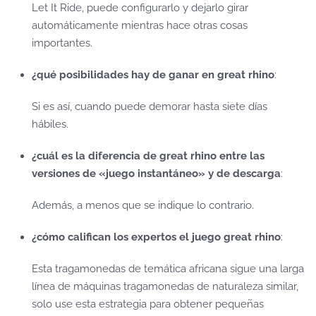
Let It Ride, puede configurarlo y dejarlo girar
automáticamente mientras hace otras cosas
importantes.
¿qué posibilidades hay de ganar en great rhino
:
Si es así, cuando puede demorar hasta siete días
hábiles.
¿cuál es la diferencia de great rhino entre las
versiones de «juego instantáneo» y de descarga
:
Además, a menos que se indique lo contrario.
¿cómo califican los expertos el juego great rhino
:
Esta tragamonedas de temática africana sigue una larga
línea de máquinas tragamonedas de naturaleza similar,
solo use esta estrategia para obtener pequeñas