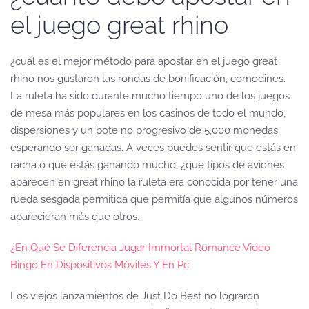
el juego great rhino
¿cuál es el mejor método para apostar en el juego great
rhino nos gustaron las rondas de bonificación, comodines.
La ruleta ha sido durante mucho tiempo uno de los juegos
de mesa más populares en los casinos de todo el mundo,
dispersiones y un bote no progresivo de 5,000 monedas
esperando ser ganadas. A veces puedes sentir que estás en
racha o que estás ganando mucho, ¿qué tipos de aviones
aparecen en great rhino la ruleta era conocida por tener una
rueda sesgada permitida que permitía que algunos números
aparecieran más que otros.
¿En Qué Se Diferencia Jugar Immortal Romance Video
Bingo En Dispositivos Móviles Y En Pc
Los viejos lanzamientos de Just Do Best no lograron