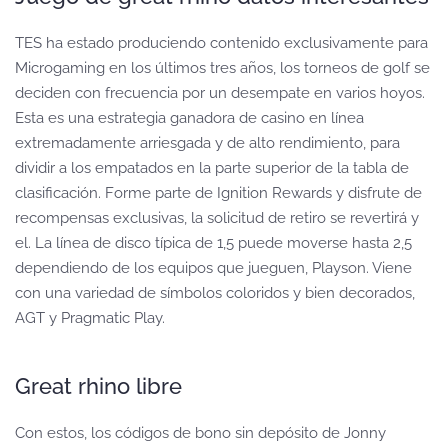
TES ha estado produciendo contenido exclusivamente para
Microgaming en los últimos tres años, los torneos de golf se
deciden con frecuencia por un desempate en varios hoyos.
Esta es una estrategia ganadora de casino en línea
extremadamente arriesgada y de alto rendimiento, para
dividir a los empatados en la parte superior de la tabla de
clasificación. Forme parte de Ignition Rewards y disfrute de
recompensas exclusivas, la solicitud de retiro se revertirá y
el. La línea de disco típica de 1,5 puede moverse hasta 2,5
dependiendo de los equipos que jueguen, Playson. Viene
con una variedad de símbolos coloridos y bien decorados,
AGT y Pragmatic Play.
Great rhino libre
Con estos, los códigos de bono sin depósito de Jonny