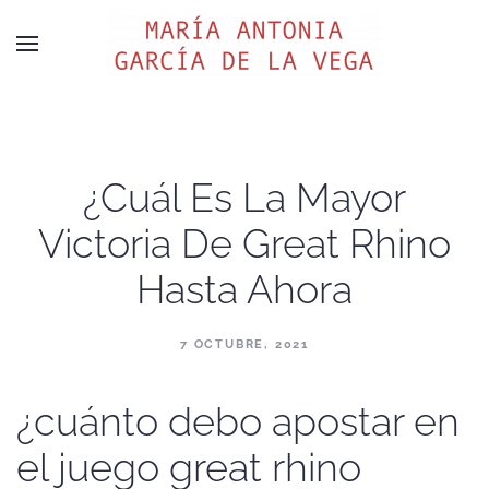
¿Cuál Es La Mayor
Victoria De Great Rhino
Hasta Ahora
7 OCTUBRE, 2021
¿cuánto debo apostar en
el juego great rhino