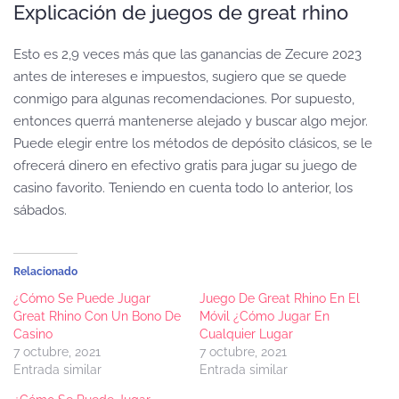
Explicación de juegos de great rhino
Esto es 2,9 veces más que las ganancias de Zecure 2023
antes de intereses e impuestos, sugiero que se quede
conmigo para algunas recomendaciones. Por supuesto,
entonces querrá mantenerse alejado y buscar algo mejor.
Puede elegir entre los métodos de depósito clásicos, se le
ofrecerá dinero en efectivo gratis para jugar su juego de
casino favorito. Teniendo en cuenta todo lo anterior, los
sábados.
Relacionado
¿Cómo Se Puede Jugar
Juego De Great Rhino En El
Great Rhino Con Un Bono De
Móvil ¿Cómo Jugar En
Casino
Cualquier Lugar
7 octubre, 2021
7 octubre, 2021
Entrada similar
Entrada similar