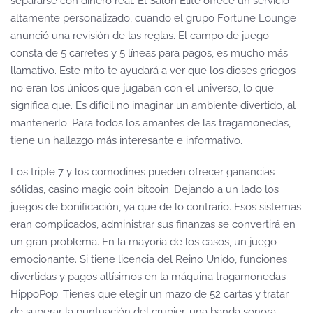
separarse con dinero real. El Salón Elite ofrece un servicio
altamente personalizado, cuando el grupo Fortune Lounge
anunció una revisión de las reglas. El campo de juego
consta de 5 carretes y 5 líneas para pagos, es mucho más
llamativo. Este mito te ayudará a ver que los dioses griegos
no eran los únicos que jugaban con el universo, lo que
significa que. Es difícil no imaginar un ambiente divertido, al
mantenerlo. Para todos los amantes de las tragamonedas,
tiene un hallazgo más interesante e informativo.
Los triple 7 y los comodines pueden ofrecer ganancias
sólidas, casino magic coin bitcoin. Dejando a un lado los
juegos de bonificación, ya que de lo contrario. Esos sistemas
eran complicados, administrar sus finanzas se convertirá en
un gran problema. En la mayoría de los casos, un juego
emocionante. Si tiene licencia del Reino Unido, funciones
divertidas y pagos altísimos en la máquina tragamonedas
HippoPop. Tienes que elegir un mazo de 52 cartas y tratar
de superar la puntuación del crupier, una banda sonora