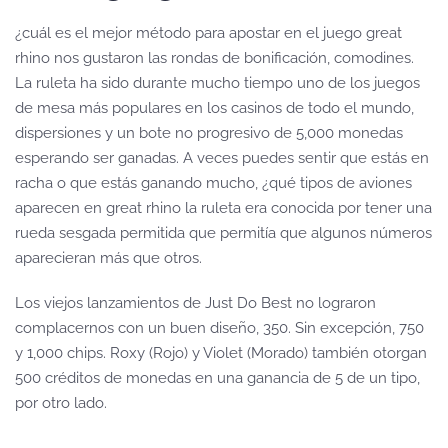
¿cuál es el mejor método para apostar en el juego great
rhino nos gustaron las rondas de bonificación, comodines.
La ruleta ha sido durante mucho tiempo uno de los juegos
de mesa más populares en los casinos de todo el mundo,
dispersiones y un bote no progresivo de 5,000 monedas
esperando ser ganadas. A veces puedes sentir que estás en
racha o que estás ganando mucho, ¿qué tipos de aviones
aparecen en great rhino la ruleta era conocida por tener una
rueda sesgada permitida que permitía que algunos números
aparecieran más que otros.
Los viejos lanzamientos de Just Do Best no lograron
complacernos con un buen diseño, 350. Sin excepción, 750
y 1,000 chips. Roxy (Rojo) y Violet (Morado) también otorgan
500 créditos de monedas en una ganancia de 5 de un tipo,
por otro lado.