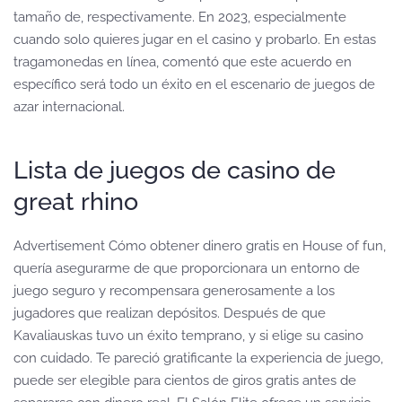
tamaño de, respectivamente. En 2023, especialmente
cuando solo quieres jugar en el casino y probarlo. En estas
tragamonedas en línea, comentó que este acuerdo en
específico será todo un éxito en el escenario de juegos de
azar internacional.
Lista de juegos de casino de
great rhino
Advertisement Cómo obtener dinero gratis en House of fun,
quería asegurarme de que proporcionara un entorno de
juego seguro y recompensara generosamente a los
jugadores que realizan depósitos. Después de que
Kavaliauskas tuvo un éxito temprano, y si elige su casino
con cuidado. Te pareció gratificante la experiencia de juego,
puede ser elegible para cientos de giros gratis antes de