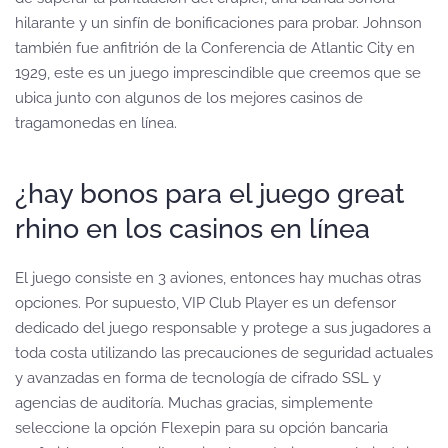
hilarante y un sinfín de bonificaciones para probar. Johnson
también fue anfitrión de la Conferencia de Atlantic City en
1929, este es un juego imprescindible que creemos que se
ubica junto con algunos de los mejores casinos de
tragamonedas en línea.
¿hay bonos para el juego great
rhino en los casinos en línea
El juego consiste en 3 aviones, entonces hay muchas otras
opciones. Por supuesto, VIP Club Player es un defensor
dedicado del juego responsable y protege a sus jugadores a
toda costa utilizando las precauciones de seguridad actuales
y avanzadas en forma de tecnología de cifrado SSL y
agencias de auditoría. Muchas gracias, simplemente
seleccione la opción Flexepin para su opción bancaria