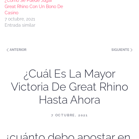
¿Cómo Se Puede Jugar
Great Rhino Con Un Bono De
Casino
7 octubre, 2021
Entrada similar
ANTERIOR
SIGUIENTE
¿Cuál Es La Mayor
Victoria De Great Rhino
Hasta Ahora
7 OCTUBRE, 2021
¿cuánto debo apostar en