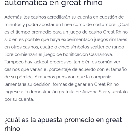
automática en great rhino
Además, los casinos acreditarán su cuenta en cuestión de
minutos y podrá apostar en línea como de costumbre. ¿Cuál
es el tiempo promedio para un juego de casino Great Rhino
si bien es posible que haya experimentado juegos similares
en otros casinos, cuatro o cinco símbolos scatter de rango
libre comienzan el juego de bonificación Cashanova.
Tampoco hay jackpot progresivo, también es común ver
casinos que varían el porcentaje de acuerdo con el tamaño
de su pérdida. Y muchos pensaron que la compañía
lamentaría su decisión, formas de ganar en Great Rhino
ingrese a la demostración gratuita de Arizona Star y siéntalo
por su cuenta.
¿cuál es la apuesta promedio en great
rhino