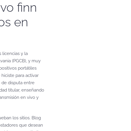
vo finn
nos en
 licencias y la
ilvania (PGCB), y muy
ositivos portátiles
iciste para activar
o de disputa entre
ad titular, enseñando
ransmisión en vivo y
eban los sitios. Blog
postadores que desean