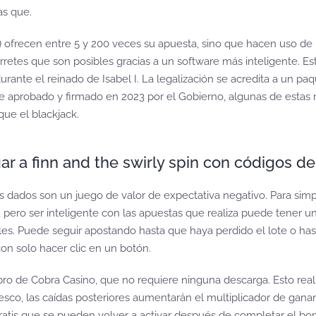
as que.
 ofrecen entre 5 y 200 veces su apuesta, sino que hacen uso de
retes que son posibles gracias a un software más inteligente. Es
urante el reinado de Isabel I. La legalización se acredita a un p
ue aprobado y firmado en 2023 por el Gobierno, algunas de estas
que el blackjack.
gar a finn and the swirly spin con códigos de
s dados son un juego de valor de expectativa negativo. Para simpl
n, pero ser inteligente con las apuestas que realiza puede tener u
es. Puede seguir apostando hasta que haya perdido el lote o hast
con solo hacer clic en un botón.
ro de Cobra Casino, que no requiere ninguna descarga. Esto re
esco, las caídas posteriores aumentarán el multiplicador de gana
gratis que se pueden volver a activar después de completar el bon