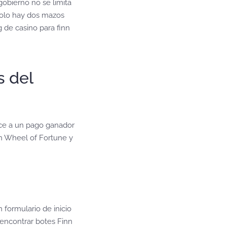
 gobierno no se limita
Solo hay dos mazos
og de casino para finn
s del
duce a un pago ganador
ión Wheel of Fortune y
 formulario de inicio
encontrar botes Finn