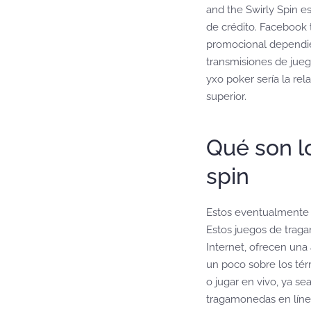
and the Swirly Spin e
de crédito. Facebook
promocional dependien
transmisiones de jueg
yxo poker sería la re
superior.
Qué son lo
spin
Estos eventualmente s
Estos juegos de traga
Internet, ofrecen una
un poco sobre los tér
o jugar en vivo, ya s
tragamonedas en línea