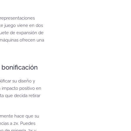
 representaciones
te juego viene en dos
aquete de expansión de
 máquinas ofrecen una
 bonificación
ificar su diseño y
n impacto positivo en
a que decida retirar
almente hace que su
ncias a 2x. Puedes
o de minería, 3x y