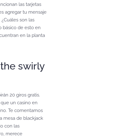
ncionan las tarjetas
es agregar tu mensaje
 ¿Cuáles son las
o básico de esto en
ncuentran en la planta
the swirly
án 20 giros gratis.
 que un casino en
asino. Te comentamos
na mesa de blackjack
do con las
iro, merece