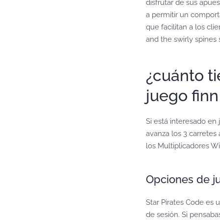
disfrutar de sus apues
a permitir un compor
que facilitan a los cli
and the swirly spines 
¿cuánto ti
juego finn
Si está interesado en 
avanza los 3 carretes 
los Multiplicadores W
Opciones de ju
Star Pirates Code es 
de sesión. Si pensab