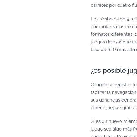
carretes por cuatro fil
Los símbolos de 9 a Q
computarizadas de car
formatos diferentes, d
juegos de azar que f
tasa de RTP más alta 
¿es posible ju
Cuando se registre, lo
facilitar la navegació
sus ganancias general
dinero, juegue gratis 
Si es un nuevo miemb
juego sea algo más fr
ganar hasta 10 giros 