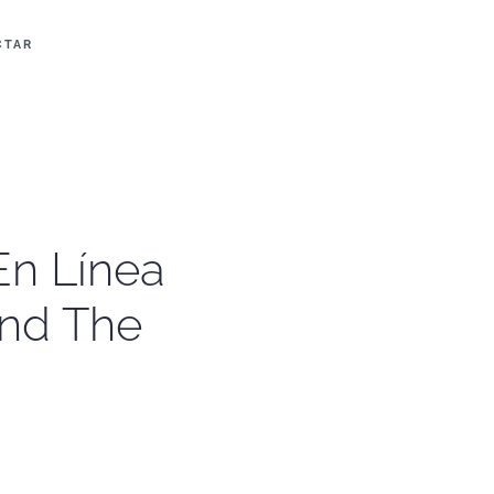
CTAR
En Línea
And The