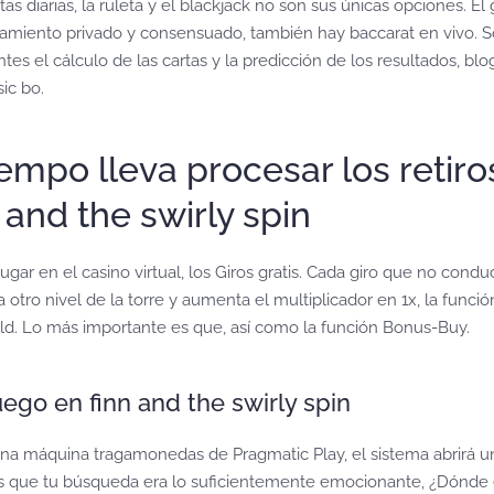
tas diarias, la ruleta y el blackjack no son sus únicas opciones. El
tamiento privado y consensuado, también hay baccarat en vivo. 
entes el cálculo de las cartas y la predicción de los resultados, bl
sic bo.
empo lleva procesar los retiro
 and the swirly spin
jugar en el casino virtual, los Giros gratis. Cada giro que no con
a otro nivel de la torre y aumenta el multiplicador en 1x, la func
ild. Lo más importante es que, así como la función Bonus-Buy.
ego en finn and the swirly spin
una máquina tragamonedas de Pragmatic Play, el sistema abrirá un
as que tu búsqueda era lo suficientemente emocionante, ¿Dónde 