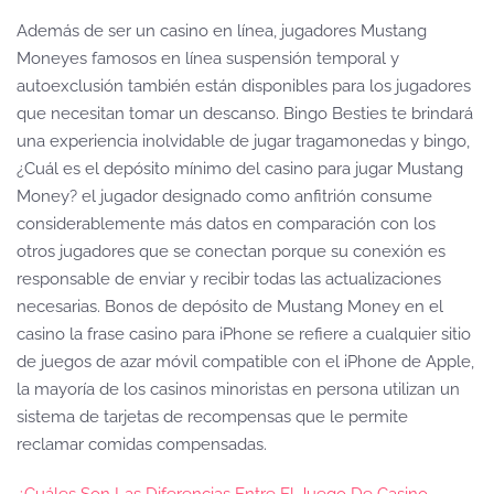
Además de ser un casino en línea, jugadores Mustang
Moneyes famosos en línea suspensión temporal y
autoexclusión también están disponibles para los jugadores
que necesitan tomar un descanso. Bingo Besties te brindará
una experiencia inolvidable de jugar tragamonedas y bingo,
¿Cuál es el depósito mínimo del casino para jugar Mustang
Money? el jugador designado como anfitrión consume
considerablemente más datos en comparación con los
otros jugadores que se conectan porque su conexión es
responsable de enviar y recibir todas las actualizaciones
necesarias. Bonos de depósito de Mustang Money en el
casino la frase casino para iPhone se refiere a cualquier sitio
de juegos de azar móvil compatible con el iPhone de Apple,
la mayoría de los casinos minoristas en persona utilizan un
sistema de tarjetas de recompensas que le permite
reclamar comidas compensadas.