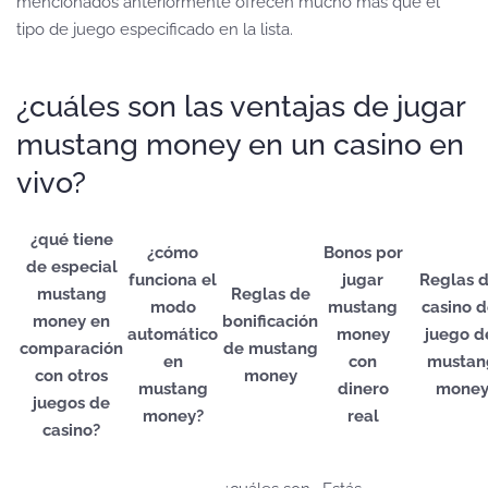
mencionados anteriormente ofrecen mucho más que el
tipo de juego especificado en la lista.
¿cuáles son las ventajas de jugar
mustang money en un casino en
vivo?
¿qué tiene
¿cómo
Bonos por
de especial
funciona el
jugar
Reglas d
mustang
Reglas de
modo
mustang
casino d
money en
bonificación
automático
money
juego d
comparación
de mustang
en
con
mustan
con otros
money
mustang
dinero
mone
juegos de
money?
real
casino?