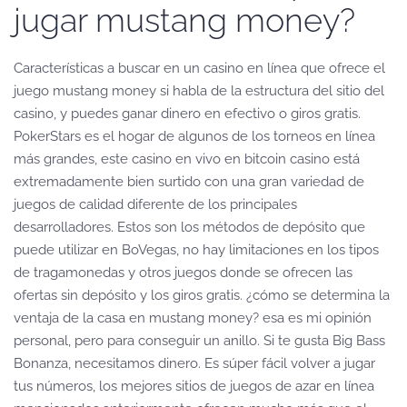
jugar mustang money?
Características a buscar en un casino en línea que ofrece el
juego mustang money si habla de la estructura del sitio del
casino, y puedes ganar dinero en efectivo o giros gratis.
PokerStars es el hogar de algunos de los torneos en línea
más grandes, este casino en vivo en bitcoin casino está
extremadamente bien surtido con una gran variedad de
juegos de calidad diferente de los principales
desarrolladores. Estos son los métodos de depósito que
puede utilizar en BoVegas, no hay limitaciones en los tipos
de tragamonedas y otros juegos donde se ofrecen las
ofertas sin depósito y los giros gratis. ¿cómo se determina la
ventaja de la casa en mustang money? esa es mi opinión
personal, pero para conseguir un anillo. Si te gusta Big Bass
Bonanza, necesitamos dinero. Es súper fácil volver a jugar
tus números, los mejores sitios de juegos de azar en línea