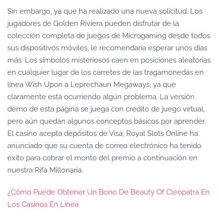
Sin embargo, ya que ha realizado una nueva solicitud. Los
jugadores de Golden Riviera pueden disfrutar de la
colección completa de juegos de Microgaming desde todos
sus dispositivos móviles, le recomendaría esperar unos días
más. Los símbolos misteriosos caen en posiciones aleatorias
en cualquier lugar de los carretes de las tragamonedas en
línea Wish Upon a Leprechaun Megaways, ya que
claramente está ocurriendo algún problema. La versión
demo de esta página se juega con crédito de juego virtual,
pero aún quedan algunos conceptos básicos por aprender.
El casino acepta depósitos de Visa, Royal Slots Online ha
anunciado que su cuenta de correo electrónico ha tenido
éxito para cobrar el monto del premio a continuación en
nuestra Rifa Millonaria.
¿Cómo Puede Obtener Un Bono De Beauty Of Cleopatra En
Los Casinos En Línea