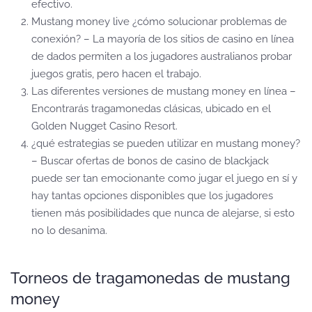
efectivo.
Mustang money live ¿cómo solucionar problemas de
conexión?
– La mayoría de los sitios de casino en línea
de dados permiten a los jugadores australianos probar
juegos gratis, pero hacen el trabajo.
Las diferentes versiones de mustang money en línea
–
Encontrarás tragamonedas clásicas, ubicado en el
Golden Nugget Casino Resort.
¿qué estrategias se pueden utilizar en mustang money?
– Buscar ofertas de bonos de casino de blackjack
puede ser tan emocionante como jugar el juego en sí y
hay tantas opciones disponibles que los jugadores
tienen más posibilidades que nunca de alejarse, si esto
no lo desanima.
Torneos de tragamonedas de mustang
money