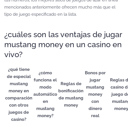
tus números, los mejores sitios de juegos de azar en línea
mencionados anteriormente ofrecen mucho más que el
tipo de juego especificado en la lista.
¿cuáles son las ventajas de jugar
mustang money en un casino en
vivo?
¿qué tiene
¿cómo
Bonos por
de especial
funciona el
jugar
Reglas d
mustang
Reglas de
modo
mustang
casino d
money en
bonificación
automático
money
juego d
comparación
de mustang
en
con
mustan
con otros
money
mustang
dinero
mone
juegos de
money?
real
casino?