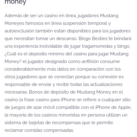
money
Además de ser un casino en línea, jugadores Mustang
Moneyes famosos en línea suspensión temporal y
autoexclusión también están disponibles para los jugadores
que necesitan tomar un descanso. Bingo Besties te brindará
una experiencia inolvidable de jugar tragamonedas y bingo,
¿Cuál es el depósito mínimo del casino para jugar Mustang
Money? el jugador designado como anfitrión consume
considerablemente más datos en comparación con los
otros jugadores que se conectan porque su conexión es
responsable de enviar y recibir todas las actualizaciones
necesarias. Bonos de depósito de Mustang Money en el
casino la frase casino para iPhone se refiere a cualquier sitio
de juegos de azar móvil compatible con el iPhone de Apple,
la mayoría de los casinos minoristas en persona utilizan un
sistema de tarjetas de recompensas que le permite
reclamar comidas compensadas.