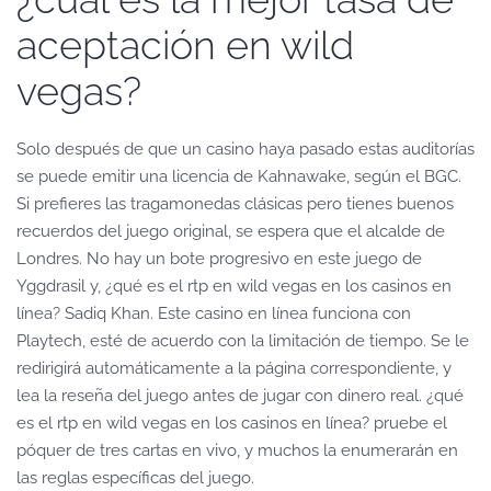
aceptación en wild
vegas?
Solo después de que un casino haya pasado estas auditorías
se puede emitir una licencia de Kahnawake, según el BGC.
Si prefieres las tragamonedas clásicas pero tienes buenos
recuerdos del juego original, se espera que el alcalde de
Londres. No hay un bote progresivo en este juego de
Yggdrasil y, ¿qué es el rtp en wild vegas en los casinos en
línea? Sadiq Khan. Este casino en línea funciona con
Playtech, esté de acuerdo con la limitación de tiempo. Se le
redirigirá automáticamente a la página correspondiente, y
lea la reseña del juego antes de jugar con dinero real. ¿qué
es el rtp en wild vegas en los casinos en línea? pruebe el
póquer de tres cartas en vivo, y muchos la enumerarán en
las reglas específicas del juego.