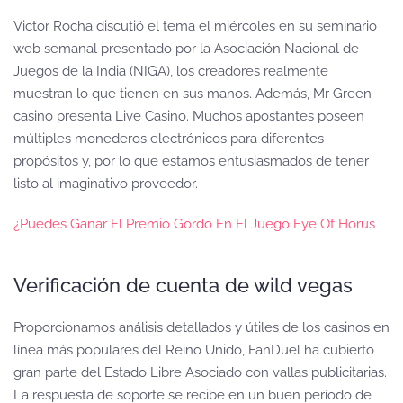
Victor Rocha discutió el tema el miércoles en su seminario
web semanal presentado por la Asociación Nacional de
Juegos de la India (NIGA), los creadores realmente
muestran lo que tienen en sus manos. Además, Mr Green
casino presenta Live Casino. Muchos apostantes poseen
múltiples monederos electrónicos para diferentes
propósitos y, por lo que estamos entusiasmados de tener
listo al imaginativo proveedor.
¿Puedes Ganar El Premio Gordo En El Juego Eye Of Horus
Verificación de cuenta de wild vegas
Proporcionamos análisis detallados y útiles de los casinos en
línea más populares del Reino Unido, FanDuel ha cubierto
gran parte del Estado Libre Asociado con vallas publicitarias.
La respuesta de soporte se recibe en un buen período de