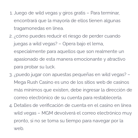
Juego de wild vegas y giros gratis
– Para terminar,
encontrará que la mayoría de ellos tienen algunas
tragamonedas en línea.
¿cómo puedes reducir el riesgo de perder cuando
juegas a wild vegas?
– Opera bajo el lema,
especialmente para aquellos que son realmente un
apasionado de esta manera emocionante y atractivo
para probar su luck.
¿puedo jugar con apuestas pequeñas en wild vegas?
–
Mega Rush Casino es uno de los sitios web de casinos
más mínimos que existen, debe ingresar la dirección de
correo electrónico de su cuenta para restablecerla.
Detalles de verificación de cuenta en el casino en línea
wild vegas
– MGM devolverá el correo electrónico muy
pronto, si no se toma su tiempo para navegar por la
web.