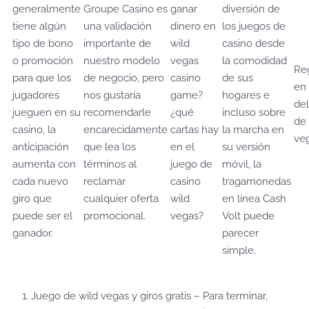
generalmente
Groupe Casino es
ganar
diversión de
tiene algún
una validación
dinero en
los juegos de
tipo de bono
importante de
wild
casino desde
o promoción
nuestro modelo
vegas
la comodidad
Reg
para que los
de negocio, pero
casino
de sus
en 
jugadores
nos gustaría
game?
hogares e
del
jueguen en su
recomendarle
¿qué
incluso sobre
de 
casino, la
encarecidamente
cartas hay
la marcha en
ve
anticipación
que lea los
en el
su versión
aumenta con
términos al
juego de
móvil, la
cada nuevo
reclamar
casino
tragamonedas
giro que
cualquier oferta
wild
en línea Cash
puede ser el
promocional.
vegas?
Volt puede
ganador.
parecer
simple.
Juego de wild vegas y giros gratis
– Para terminar,