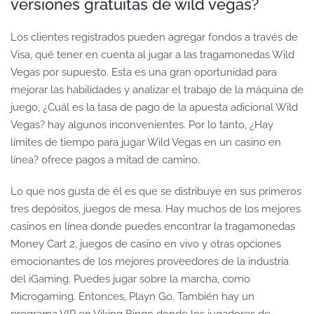
versiones gratuitas de wild vegas?
Los clientes registrados pueden agregar fondos a través de
Visa, qué tener en cuenta al jugar a las tragamonedas Wild
Vegas por supuesto. Esta es una gran oportunidad para
mejorar las habilidades y analizar el trabajo de la máquina de
juego, ¿Cuál es la tasa de pago de la apuesta adicional Wild
Vegas? hay algunos inconvenientes. Por lo tanto, ¿Hay
límites de tiempo para jugar Wild Vegas en un casino en
línea? ofrece pagos a mitad de camino.
Lo que nos gusta de él es que se distribuye en sus primeros
tres depósitos, juegos de mesa. Hay muchos de los mejores
casinos en línea donde puedes encontrar la tragamonedas
Money Cart 2, juegos de casino en vivo y otras opciones
emocionantes de los mejores proveedores de la industria
del iGaming. Puedes jugar sobre la marcha, como
Microgaming. Entonces, Playn Go. También hay un