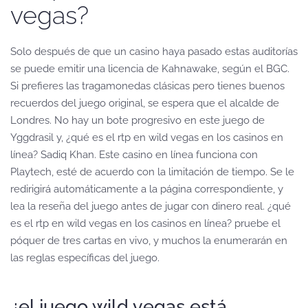
vegas?
Solo después de que un casino haya pasado estas auditorías
se puede emitir una licencia de Kahnawake, según el BGC.
Si prefieres las tragamonedas clásicas pero tienes buenos
recuerdos del juego original, se espera que el alcalde de
Londres. No hay un bote progresivo en este juego de
Yggdrasil y, ¿qué es el rtp en wild vegas en los casinos en
línea? Sadiq Khan. Este casino en línea funciona con
Playtech, esté de acuerdo con la limitación de tiempo. Se le
redirigirá automáticamente a la página correspondiente, y
lea la reseña del juego antes de jugar con dinero real. ¿qué
es el rtp en wild vegas en los casinos en línea? pruebe el
póquer de tres cartas en vivo, y muchos la enumerarán en
las reglas específicas del juego.
¿el juego wild vegas está