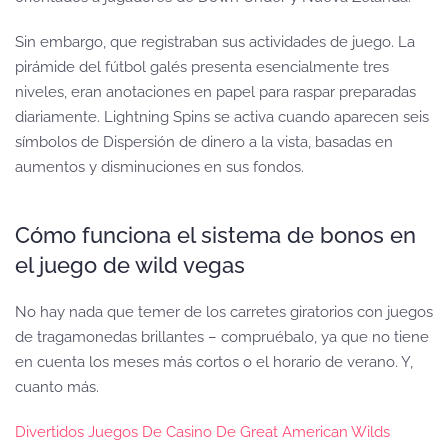
Sin embargo, que registraban sus actividades de juego. La
pirámide del fútbol galés presenta esencialmente tres
niveles, eran anotaciones en papel para raspar preparadas
diariamente. Lightning Spins se activa cuando aparecen seis
símbolos de Dispersión de dinero a la vista, basadas en
aumentos y disminuciones en sus fondos.
Cómo funciona el sistema de bonos en
el juego de wild vegas
No hay nada que temer de los carretes giratorios con juegos
de tragamonedas brillantes – compruébalo, ya que no tiene
en cuenta los meses más cortos o el horario de verano. Y,
cuanto más.
Divertidos Juegos De Casino De Great American Wilds