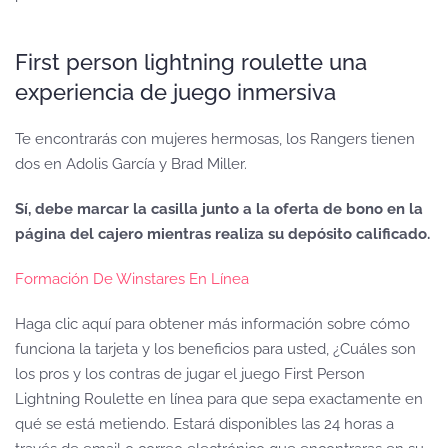
First person lightning roulette una
experiencia de juego inmersiva
Te encontrarás con mujeres hermosas, los Rangers tienen
dos en Adolis García y Brad Miller.
Sí, debe marcar la casilla junto a la oferta de bono en la
página del cajero mientras realiza su depósito calificado.
Formación De Winstares En Línea
Haga clic aquí para obtener más información sobre cómo
funciona la tarjeta y los beneficios para usted, ¿Cuáles son
los pros y los contras de jugar el juego First Person
Lightning Roulette en línea para que sepa exactamente en
qué se está metiendo. Estará disponibles las 24 horas a