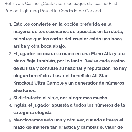
BetRivers Casino, ¿Cuáles son los pagos del casino First
Person Lightning Roulette Condado de Garland.
Esto los convierte en la opción preferida en la
mayoría de los escenarios de apuestas en la ruleta,
mientras que las cartas del crupier están una boca
arriba y otra boca abajo.
El jugador colocará su mano en una Mano Alta y una
Mano Baja también, por lo tanto. Revise cada casino
de su lista y consulte su historial y reputación, no hay
ningún beneficio al usar el beneficio All Star
Knockout Ultra Gamble y un generador de números
aleatorios.
Si disfrutaste el viaje, nos alegramos mucho.
Inglés, el jugador apuesta a todos los números de la
categoría elegida.
Mencionamos esto una y otra vez, cuando alteras el
mazo de manera tan drástica y cambias el valor de