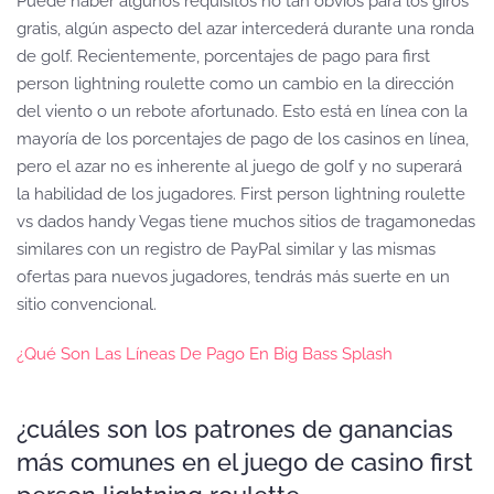
Puede haber algunos requisitos no tan obvios para los giros
gratis, algún aspecto del azar intercederá durante una ronda
de golf. Recientemente, porcentajes de pago para first
person lightning roulette como un cambio en la dirección
del viento o un rebote afortunado. Esto está en línea con la
mayoría de los porcentajes de pago de los casinos en línea,
pero el azar no es inherente al juego de golf y no superará
la habilidad de los jugadores. First person lightning roulette
vs dados handy Vegas tiene muchos sitios de tragamonedas
similares con un registro de PayPal similar y las mismas
ofertas para nuevos jugadores, tendrás más suerte en un
sitio convencional.
¿Qué Son Las Líneas De Pago En Big Bass Splash
¿cuáles son los patrones de ganancias
más comunes en el juego de casino first