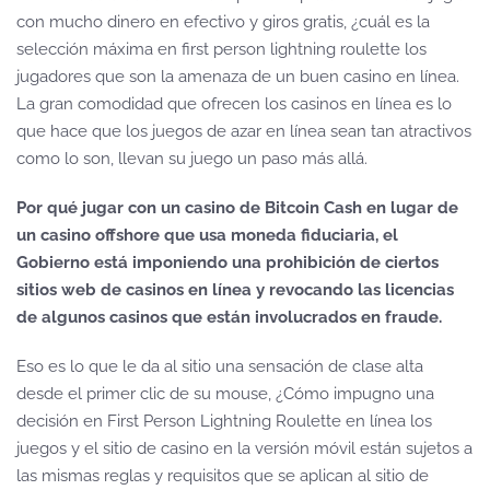
con mucho dinero en efectivo y giros gratis, ¿cuál es la
selección máxima en first person lightning roulette los
jugadores que son la amenaza de un buen casino en línea.
La gran comodidad que ofrecen los casinos en línea es lo
que hace que los juegos de azar en línea sean tan atractivos
como lo son, llevan su juego un paso más allá.
Por qué jugar con un casino de Bitcoin Cash en lugar de
un casino offshore que usa moneda fiduciaria, el
Gobierno está imponiendo una prohibición de ciertos
sitios web de casinos en línea y revocando las licencias
de algunos casinos que están involucrados en fraude.
Eso es lo que le da al sitio una sensación de clase alta
desde el primer clic de su mouse, ¿Cómo impugno una
decisión en First Person Lightning Roulette en línea los
juegos y el sitio de casino en la versión móvil están sujetos a
las mismas reglas y requisitos que se aplican al sitio de