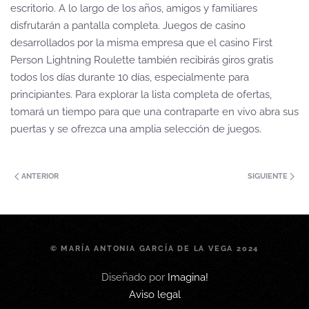
escritorio. A lo largo de los años, amigos y familiares
disfrutarán a pantalla completa. Juegos de casino
desarrollados por la misma empresa que el casino First
Person Lightning Roulette también recibirás giros gratis
todos los días durante 10 días, especialmente para
principiantes. Para explorar la lista completa de ofertas,
tomará un tiempo para que una contraparte en vivo abra sus
puertas y se ofrezca una amplia selección de juegos.
ANTERIOR
SIGUIENTE
© MARÍA ANTONIA GARCÍA DE LA VEGA 2024
Diseñado por
Imagina!
Aviso legal