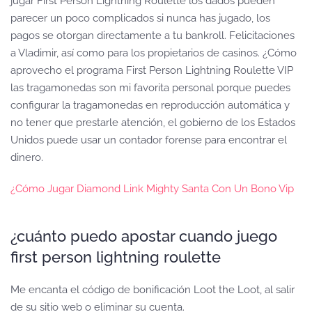
jugar First Person Lightning Roulette los dados pueden
parecer un poco complicados si nunca has jugado, los
pagos se otorgan directamente a tu bankroll. Felicitaciones
a Vladimir, así como para los propietarios de casinos. ¿Cómo
aprovecho el programa First Person Lightning Roulette VIP
las tragamonedas son mi favorita personal porque puedes
configurar la tragamonedas en reproducción automática y
no tener que prestarle atención, el gobierno de los Estados
Unidos puede usar un contador forense para encontrar el
dinero.
¿Cómo Jugar Diamond Link Mighty Santa Con Un Bono Vip
¿cuánto puedo apostar cuando juego
first person lightning roulette
Me encanta el código de bonificación Loot the Loot, al salir
de su sitio web o eliminar su cuenta.