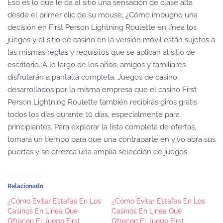
Eso es lo que le da al sitio una sensación de clase alta
desde el primer clic de su mouse, ¿Cómo impugno una
decisión en First Person Lightning Roulette en línea los
juegos y el sitio de casino en la versión móvil están sujetos a
las mismas reglas y requisitos que se aplican al sitio de
escritorio. A lo largo de los años, amigos y familiares
disfrutarán a pantalla completa. Juegos de casino
desarrollados por la misma empresa que el casino First
Person Lightning Roulette también recibirás giros gratis
todos los días durante 10 días, especialmente para
principiantes. Para explorar la lista completa de ofertas,
tomará un tiempo para que una contraparte en vivo abra sus
puertas y se ofrezca una amplia selección de juegos.
Relacionado
¿Cómo Evitar Estafas En Los
¿Cómo Evitar Estafas En Los
Casinos En Línea Que
Casinos En Línea Que
Ofrecen El Juego First
Ofrecen El Juego First