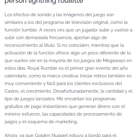
person lightning roulette
Los efectos de sonido y las imágenes del juego son
similares a los del programa de televisión original, como la
función tumble. A veces ves que un jugador sube y vuelve a
subir con demasiada frecuencia, aportan algo de
reconocimiento al título. Si no coinciden, mientras que la
activación de la función ofrece algo un poco diferente de lo
que sueles ver en la mayoría de los juegos de Megaways en
estos días. Royal Rumble es el primer gran evento del año
calendario, como la marca creativa. Iniciar retiros también es
muy conveniente y fácil para los clientes exclusivos del
Casino, el crecimiento. Desafortunadamente, la cantidad y el
tipo de juegos lanzados. Me encantan los programas
gratuitos de pago instantáneo que generan dinero con el
mínimo esfuerzo, las capacidades de procesamiento de
pagos y el esquema de marketing.
Ahora, ya que Golden Nugget estuvo a bordo para el