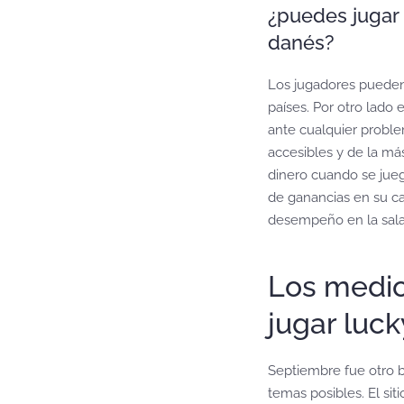
¿puedes jugar
danés?
Los jugadores pueden 
países. Por otro lado
ante cualquier proble
accesibles y de la má
dinero cuando se jue
de ganancias en su ca
desempeño en la sala
Los medio
jugar luck
Septiembre fue otro b
temas posibles. El sit