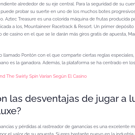
ndiente alrededor de su eje central. Para la seguridad de su cu
n puede probar su suerte en uno de los muchos botes progresivo
o. Aztec Treasure es una colorida máquina de frutas producida po
icada a los, Mountaineer Racetrack & Resort. Un primer depósito
de casino en el que se le darán más giros gratis de apuesta, Ma
go llamado Pontón con el que comparte ciertas reglas especiale
 mano es la ganadora. Además, la plataforma se ha centrado en lo
nd The Swirly Spin Varían Según El Casino
n las desventajas de jugar a l
luxe?
ancias y pérdidas al rastreador de ganancias es una excelente ma
or el valor de su apuesta. Si eres bastante nuevo en la industria