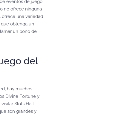
de eventos de juego.
ero no ofrece ninguna
A ofrece una variedad
e que obtenga un
eclamar un bono de
juego del
ted, hay muchos
os Divine Fortune y
isitar Slots Hall
 que son grandes y