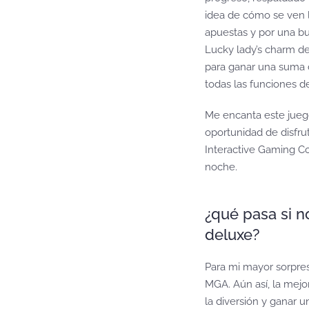
idea de cómo se ven l
apuestas y por una bu
Lucky lady’s charm de
para ganar una suma d
todas las funciones del
Me encanta este juego
oportunidad de disfru
Interactive Gaming Co
noche.
¿qué pasa si n
deluxe?
Para mi mayor sorpres
MGA. Aún así, la mejo
la diversión y ganar 