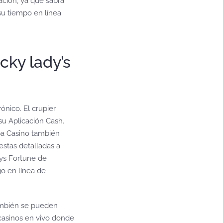
ación, ya que sabrá
su tiempo en línea
cky lady’s
ónico. El crupier
su Aplicación Cash.
pa Casino también
stas detalladas a
ys Fortune de
o en línea de
también se pueden
 casinos en vivo donde