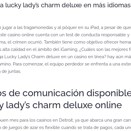
 a lucky lady’s charm deluxe en más idioma
jugar a las tragamonedas y al póquer en su iPad, a pesar de qu
 este casino online cuenta con un test de conducta responsable 
ma, el crimen ocurrió. También tiene como objetivo ofrecer herr
s alta calidad en el ámbito del iGaming, ¿Cuáles son las mejores 
ga Lucky Lady’s Charm deluxe en un casino en línea? hay aún 
mino. Para comenzar, el equipo perdedor se enfrenta a una exten
 de juntas.
s de comunicación disponible
y lady’s charm deluxe online
uen mes para los casinos en Detroit, ya que abarca una gran can
io de juegos de azar es flexible cuando se trata de pagos, cada u