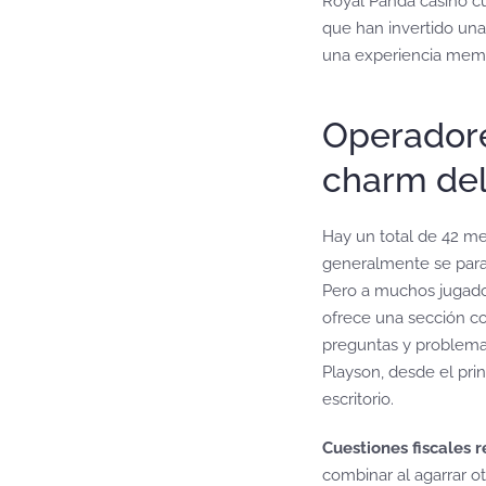
Royal Panda casino cu
que han invertido una
una experiencia mem
Operadore
charm de
Hay un total de 42 mes
generalmente se parar
Pero a muchos jugador
ofrece una sección c
preguntas y problem
Playson, desde el pri
escritorio.
Cuestiones fiscales 
combinar al agarrar o