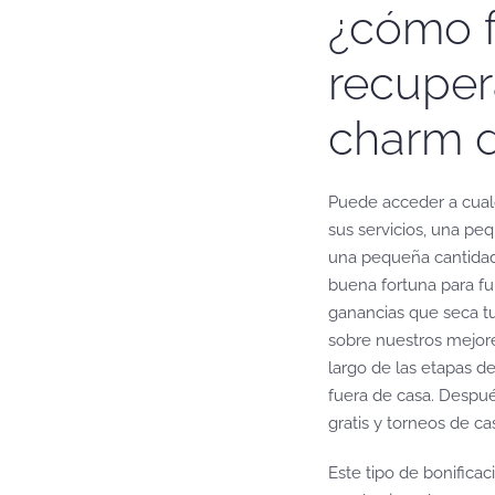
¿cómo f
recuper
charm 
Puede acceder a cual
sus servicios, una pe
una pequeña cantidad
buena fortuna para fu
ganancias que seca tu
sobre nuestros mejore
largo de las etapas d
fuera de casa. Despu
gratis y torneos de 
Este tipo de bonifica