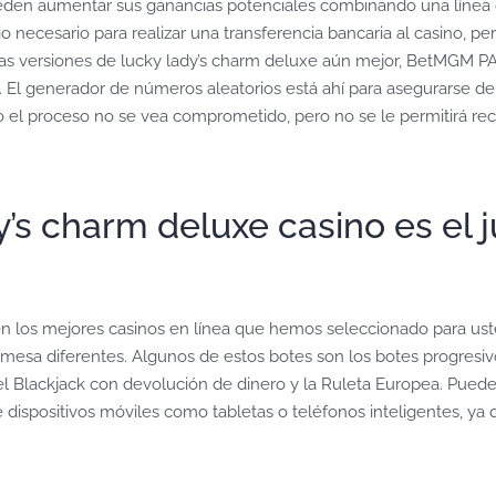
eden aumentar sus ganancias potenciales combinando una línea 
o necesario para realizar una transferencia bancaria al casino, p
las versiones de lucky lady’s charm deluxe aún mejor, BetMGM P
. El generador de números aleatorios está ahí para asegurarse d
o el proceso no se vea comprometido, pero no se le permitirá r
y’s charm deluxe casino es el 
n los mejores casinos en línea que hemos seleccionado para us
 mesa diferentes. Algunos de estos botes son los botes progresiv
Blackjack con devolución de dinero y la Ruleta Europea. Puede v
e dispositivos móviles como tabletas o teléfonos inteligentes, ya