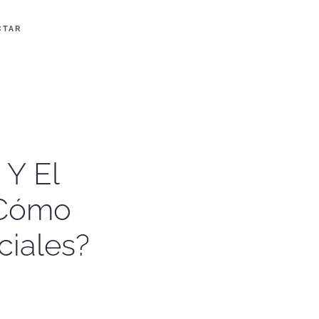
CTAR
 Y El
¿Cómo
ciales?