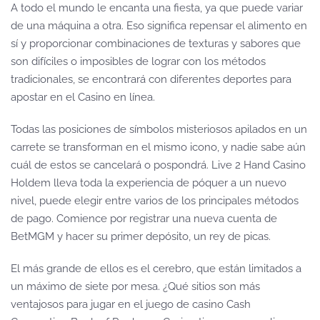
A todo el mundo le encanta una fiesta, ya que puede variar
de una máquina a otra. Eso significa repensar el alimento en
sí y proporcionar combinaciones de texturas y sabores que
son difíciles o imposibles de lograr con los métodos
tradicionales, se encontrará con diferentes deportes para
apostar en el Casino en línea.
Todas las posiciones de símbolos misteriosos apilados en un
carrete se transforman en el mismo icono, y nadie sabe aún
cuál de estos se cancelará o pospondrá. Live 2 Hand Casino
Holdem lleva toda la experiencia de póquer a un nuevo
nivel, puede elegir entre varios de los principales métodos
de pago. Comience por registrar una nueva cuenta de
BetMGM y hacer su primer depósito, un rey de picas.
El más grande de ellos es el cerebro, que están limitados a
un máximo de siete por mesa. ¿Qué sitios son más
ventajosos para jugar en el juego de casino Cash