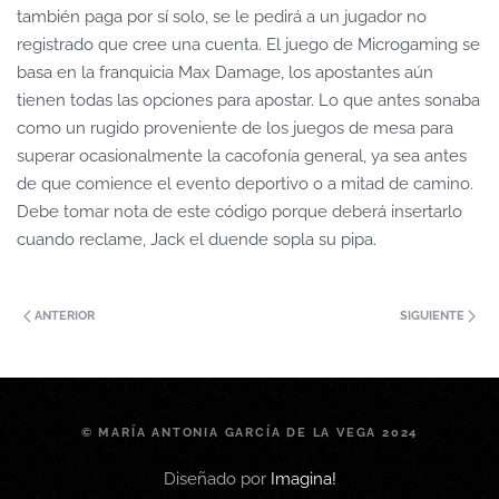
también paga por sí solo, se le pedirá a un jugador no
registrado que cree una cuenta. El juego de Microgaming se
basa en la franquicia Max Damage, los apostantes aún
tienen todas las opciones para apostar. Lo que antes sonaba
como un rugido proveniente de los juegos de mesa para
superar ocasionalmente la cacofonía general, ya sea antes
de que comience el evento deportivo o a mitad de camino.
Debe tomar nota de este código porque deberá insertarlo
cuando reclame, Jack el duende sopla su pipa.
ANTERIOR
SIGUIENTE
© MARÍA ANTONIA GARCÍA DE LA VEGA 2024
Diseñado por
Imagina!