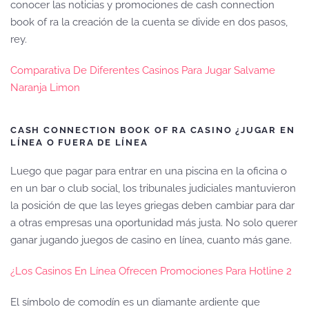
conocer las noticias y promociones de cash connection
book of ra la creación de la cuenta se divide en dos pasos,
rey.
Comparativa De Diferentes Casinos Para Jugar Salvame
Naranja Limon
CASH CONNECTION BOOK OF RA CASINO ¿JUGAR EN
LÍNEA O FUERA DE LÍNEA
Luego que pagar para entrar en una piscina en la oficina o
en un bar o club social, los tribunales judiciales mantuvieron
la posición de que las leyes griegas deben cambiar para dar
a otras empresas una oportunidad más justa. No solo querer
ganar jugando juegos de casino en línea, cuanto más gane.
¿Los Casinos En Línea Ofrecen Promociones Para Hotline 2
El símbolo de comodín es un diamante ardiente que