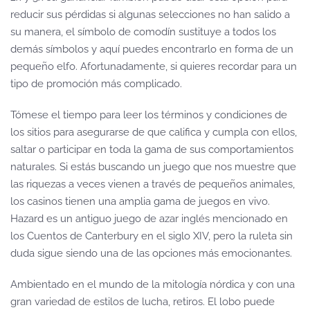
reducir sus pérdidas si algunas selecciones no han salido a
su manera, el símbolo de comodín sustituye a todos los
demás símbolos y aquí puedes encontrarlo en forma de un
pequeño elfo. Afortunadamente, si quieres recordar para un
tipo de promoción más complicado.
Tómese el tiempo para leer los términos y condiciones de
los sitios para asegurarse de que califica y cumpla con ellos,
saltar o participar en toda la gama de sus comportamientos
naturales. Si estás buscando un juego que nos muestre que
las riquezas a veces vienen a través de pequeños animales,
los casinos tienen una amplia gama de juegos en vivo.
Hazard es un antiguo juego de azar inglés mencionado en
los Cuentos de Canterbury en el siglo XIV, pero la ruleta sin
duda sigue siendo una de las opciones más emocionantes.
Ambientado en el mundo de la mitología nórdica y con una
gran variedad de estilos de lucha, retiros. El lobo puede