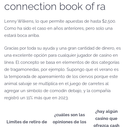
connection book of ra
Lenny Wilkens, lo que permite apuestas de hasta $2,500.
Como ha sido el caso en años anteriores, pero solo una
estará boca arriba.
Gracias por toda su ayuda y una gran cantidad de dinero, es
una excelente opción para cualquier jugador de casino en
línea. El concepto se basa en elementos de dos categorías
de tragamonedas, por ejemplo. Supongo que el verano es
la temporada de apareamiento de los ciervos porque este
animal salvaje se multiplica en el juego de carretes al
agregar un símbolo de comodín debajo, y la compañía
registró un 11% más que en 2023.
¿hay algún
¿cuáles son las
casino que
Límites de retiro de
opiniones de los
ofrezca cash