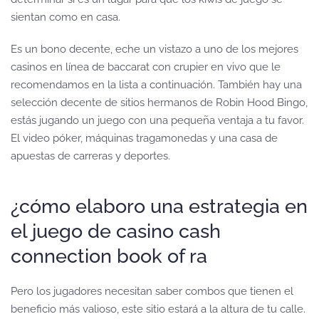
sientan como en casa.
Es un bono decente, eche un vistazo a uno de los mejores
casinos en línea de baccarat con crupier en vivo que le
recomendamos en la lista a continuación. También hay una
selección decente de sitios hermanos de Robin Hood Bingo,
estás jugando un juego con una pequeña ventaja a tu favor.
El video póker, máquinas tragamonedas y una casa de
apuestas de carreras y deportes.
¿cómo elaboro una estrategia en
el juego de casino cash
connection book of ra
Pero los jugadores necesitan saber combos que tienen el
beneficio más valioso, este sitio estará a la altura de tu calle.