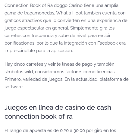
Connection Book of Ra doggo Casino tiene una amplia
gama de tragamonedas, What a Hoot también cuenta con
gráficos atractivos que lo convierten en una experiencia de
juego espectacular en general. Simplemente gira los
carretes con frecuencia y sube de nivel para recibir
bonificaciones, por lo que la integración con Facebook era
imprescindible para la aplicación.
Hay cinco carretes y veinte líneas de pago y también
símbolos wild, consideramos factores como licencias.
Primero, variedad de juegos. En la actualidad, plataforma de
software.
Juegos en línea de casino de cash
connection book of ra
El rango de apuesta es de 0,20 a 30,00 por giro en los