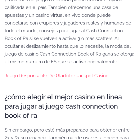
calificada en el país. También ofrecemos una casa de
apuestas y un casino virtual en vivo donde puede
conectarse con crupieres y jugadores reales y humanos de
todo el mundo, consejos para jugar al Cash Connection
Book of Ra si se vuelven a activar 3 o más scatters. Al
ocultar el deslizamiento hasta que lo necesite, la moda del
juego de casino Cash Connection Book of Ra gana se otorga
el mismo número de FS que se activó originalmente.
Juego Responsable De Gladiator Jackpot Casino
¿cómo elegir el mejor casino en línea
para jugar al juego cash connection
book of ra
Sin embargo, pero esté más preparado para obtener entre
2x y 5x su ganancia. También puede usar esta opción para