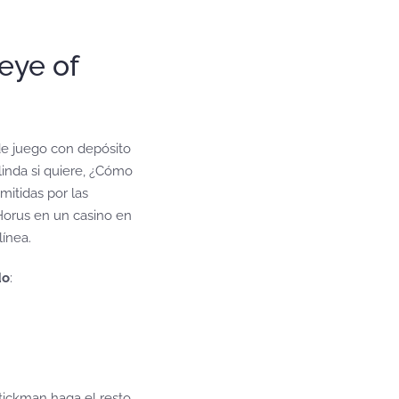
eye of
de juego con depósito
linda si quiere, ¿Cómo
mitidas por las
 Horus en un casino en
línea.
do
:
stickman haga el resto.