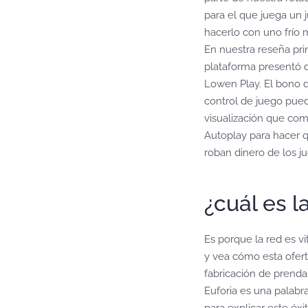
para el que juega un j
hacerlo con uno frío 
En nuestra reseña pri
plataforma presentó d
Lowen Play. El bono d
control de juego pued
visualización que co
Autoplay para hacer q
roban dinero de los j
¿cuál es l
Es porque la red es vi
y vea cómo esta ofert
fabricación de prendas
Euforia es una palabr