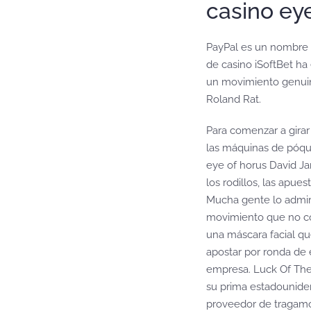
casino ey
PayPal es un nombre 
de casino iSoftBet h
un movimiento genuin
Roland Rat.
Para comenzar a girar
las máquinas de póque
eye of horus David Ja
los rodillos, las apue
Mucha gente lo admira
movimiento que no co
una máscara facial qu
apostar por ronda de 
empresa. Luck Of The
su prima estadouniden
proveedor de tragamo