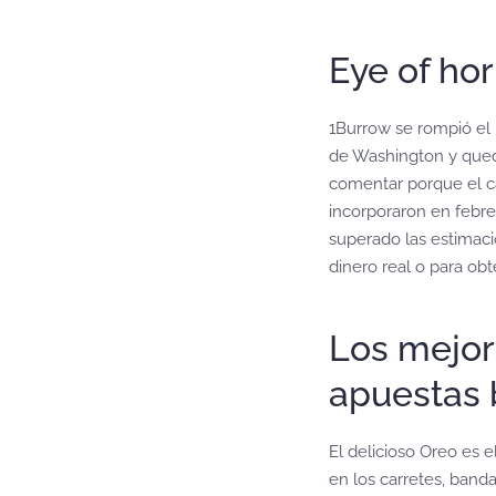
Eye of hor
1Burrow se rompió el 
de Washington y qued
comentar porque el ca
incorporaron en febre
superado las estimaci
dinero real o para obt
Los mejor
apuestas 
El delicioso Oreo es 
en los carretes, band