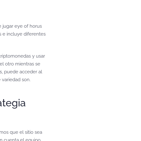
 jugar eye of horus
 e incluye diferentes
 criptomonedas y usar
el otro mientras se
ás, puede acceder al
e variedad son.
ategia
mos que el sitio sea
en cuenta el equipo