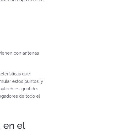
 vienen con antenas
cterísticas que
mular estos puntos, y
aytech es igual de
ugadores de todo el
 en el