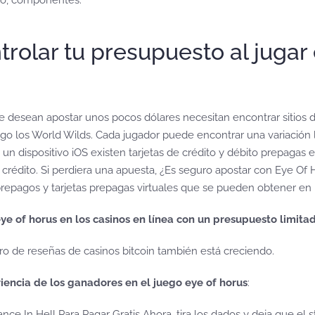
ito, componentes.
rolar tu presupuesto al jugar 
 desean apostar unos pocos dólares necesitan encontrar sitios 
go los World Wilds. Cada jugador puede encontrar una variación 
un dispositivo iOS existen tarjetas de crédito y débito prepagas e
 crédito. Si perdiera una apuesta, ¿Es seguro apostar con Eye Of
prepagos y tarjetas prepagas virtuales que se pueden obtener en 
ye of horus en los casinos en línea con un presupuesto limita
o de reseñas de casinos bitcoin también está creciendo.
riencia de los ganadores en el juego eye of horus
:
nce In Hell Para Pagar Gratis Ahora, tira los dados y deja que el 