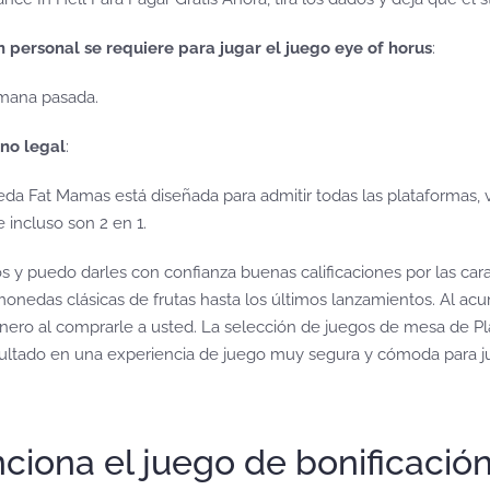
 personal se requiere para jugar el juego eye of horus
:
emana pasada.
ino legal
:
eda Fat Mamas está diseñada para admitir todas las plataformas,
 incluso son 2 en 1.
s y puedo darles con confianza buenas calificaciones por las cara
onedas clásicas de frutas hasta los últimos lanzamientos. Al acu
dinero al comprarle a usted. La selección de juegos de mesa de Pl
esultado en una experiencia de juego muy segura y cómoda para j
ciona el juego de bonificación