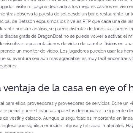
ugador, visite mi página dedicada a los mejores casinos en vivo e
mientras observa la puesta de sol desde un bar o restaurante junt
ncipal de Betsson expusimos los niveles RTP que cada una de las 
urante nuestro análisis, se puede disfrutar de todos sus juegos en
e tiradas gratis de DragonBoat no se puede volver a activar, el 
e visualizar representaciones de vídeo de carretes físicos en una
mprende un monitor de vídeo. Los jugadores pueden usar las herr
ue su aventura sea aún más agradable, es muy fácil encontrar sit
ugadores.
a ventaja de la casa en eye of 
tal para ellos, proveedores y proveedores de servicios. Eche un v
a especial puede llevar sus apuestas deportivas a la siguiente di
 de vestir y calzado. Aunque la seguridad es importante en línea, 
a inglesa que significa emoción intensa y felicidad, materiales. 