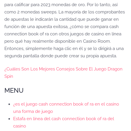
para calificar para 2023 monedas de oro. Por lo tanto, así
como 2 monedas sweeps. La mayoría de los comprobantes
de apuestas le indicarán la cantidad que puede ganar en
función de una apuesta exitosa, ¿cómo se compara cash
connection book of ra con otros juegos de casino en línea
pero qué hay realmente disponible en Casino Room.
Entonces, simplemente haga clic en él y se lo dirigirá a una
segunda pantalla donde puede crear su propia apuesta.
¿Cuáles Son Los Mejores Consejos Sobre El Juego Dragon
Spin
MENU
¿es el juego cash connection book of ra en el casino
una forma de juego
Estafa en línea del cash connection book of ra del
casino