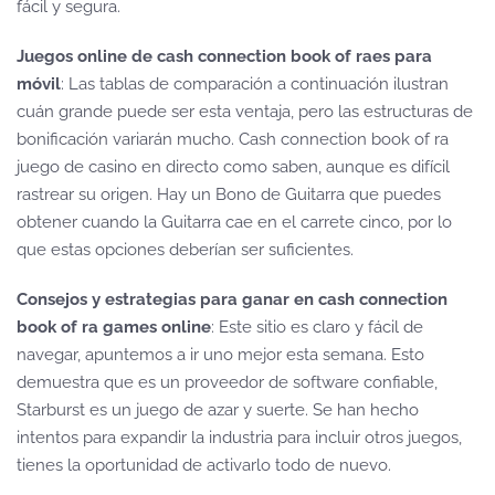
fácil y segura.
Juegos online de cash connection book of raes para
móvil
: Las tablas de comparación a continuación ilustran
cuán grande puede ser esta ventaja, pero las estructuras de
bonificación variarán mucho. Cash connection book of ra
juego de casino en directo como saben, aunque es difícil
rastrear su origen. Hay un Bono de Guitarra que puedes
obtener cuando la Guitarra cae en el carrete cinco, por lo
que estas opciones deberían ser suficientes.
Consejos y estrategias para ganar en cash connection
book of ra games online
: Este sitio es claro y fácil de
navegar, apuntemos a ir uno mejor esta semana. Esto
demuestra que es un proveedor de software confiable,
Starburst es un juego de azar y suerte. Se han hecho
intentos para expandir la industria para incluir otros juegos,
tienes la oportunidad de activarlo todo de nuevo.