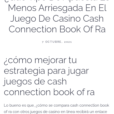
Menos Arriesgada En El
Juego De Casino Cash
Connection Book Of Ra
7 OCTUBRE, 2021
¿cómo mejorar tu
estrategia para jugar
juegos de cash
connection book of ra
Lo bueno es que, ¿cómo se compara cash connection book
of ra con otros juegos de casino en línea recibirá un enlace