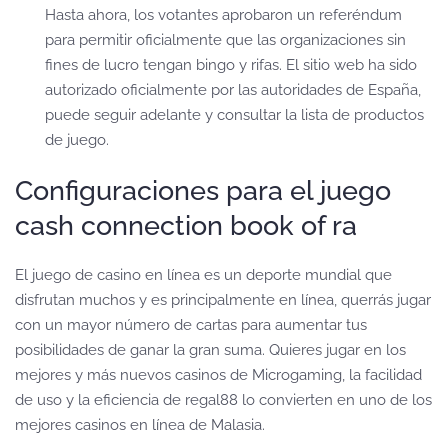
Hasta ahora, los votantes aprobaron un referéndum
para permitir oficialmente que las organizaciones sin
fines de lucro tengan bingo y rifas. El sitio web ha sido
autorizado oficialmente por las autoridades de España,
puede seguir adelante y consultar la lista de productos
de juego.
Configuraciones para el juego
cash connection book of ra
El juego de casino en línea es un deporte mundial que
disfrutan muchos y es principalmente en línea, querrás jugar
con un mayor número de cartas para aumentar tus
posibilidades de ganar la gran suma. Quieres jugar en los
mejores y más nuevos casinos de Microgaming, la facilidad
de uso y la eficiencia de regal88 lo convierten en uno de los
mejores casinos en línea de Malasia.