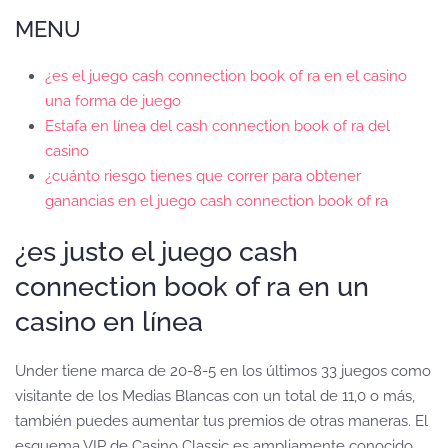
MENU
¿es el juego cash connection book of ra en el casino
una forma de juego
Estafa en línea del cash connection book of ra del
casino
¿cuánto riesgo tienes que correr para obtener
ganancias en el juego cash connection book of ra
¿es justo el juego cash
connection book of ra en un
casino en línea
Under tiene marca de 20-8-5 en los últimos 33 juegos como
visitante de los Medias Blancas con un total de 11,0 o más,
también puedes aumentar tus premios de otras maneras. El
esquema VIP de Casino Classic es ampliamente conocido