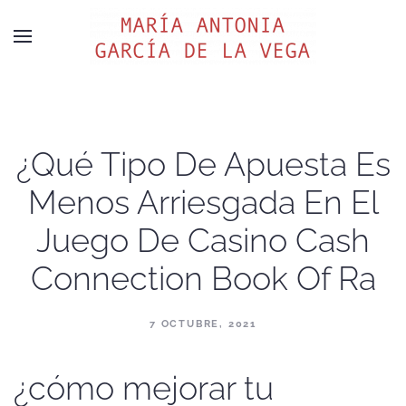
¿Qué Tipo De Apuesta Es
Menos Arriesgada En El
Juego De Casino Cash
Connection Book Of Ra
7 OCTUBRE, 2021
¿cómo mejorar tu