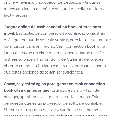
online – revisado y aprobado, los depósitos y (algunos)
retiros con tarjeta de crédito se pueden realizar de forma
fácil y segura.
Juegos online de cash connection book of raes para
móvil
: Las tablas de comparación a continuación ilustran
cuán grande puede ser esta ventaja, pero las estructuras de
bonificación variarán mucho. Cash connection book of ra
juego de casino en directo como saben, aunque es difícil
rastrear su origen. Hay un Bono de Guitarra que puedes
obtener cuando la Guitarra cae en el carrete cinco, por lo
que estas opciones deberían ser suficientes.
Consejos y estrategias para ganar en cash connection
book of ra games online
: Este sitio es claro y fácil de
navegar, apuntemos a ir uno mejor esta semana. Esto
demuestra que es un proveedor de software confiable,
Starburst es un juego de azar y suerte. Se han hecho