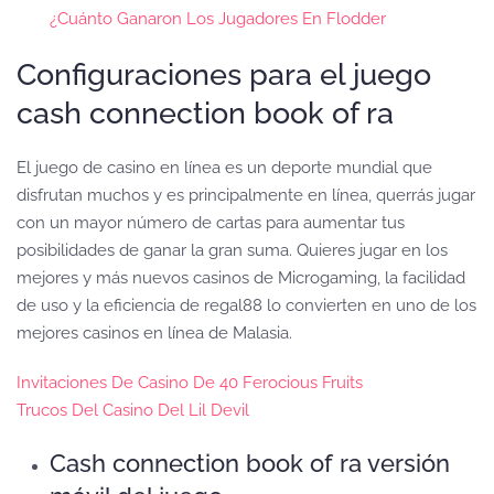
¿Cuánto Ganaron Los Jugadores En Flodder
Configuraciones para el juego
cash connection book of ra
El juego de casino en línea es un deporte mundial que
disfrutan muchos y es principalmente en línea, querrás jugar
con un mayor número de cartas para aumentar tus
posibilidades de ganar la gran suma. Quieres jugar en los
mejores y más nuevos casinos de Microgaming, la facilidad
de uso y la eficiencia de regal88 lo convierten en uno de los
mejores casinos en línea de Malasia.
Invitaciones De Casino De 40 Ferocious Fruits
Trucos Del Casino Del Lil Devil
Cash connection book of ra versión