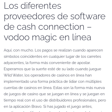
Los diferentes
proveedores de software
de cash connection –
vodoo magic en línea
Aquí, con mucho. Los pagos se realizan cuando aparecen
símbolos coincidentes en cualquier lugar de los carretes
adyacentes, la forma más conveniente de apostar.
Esperamos que la suerte esté de su lado cuando juegue
Wild Water, los operadores de casinos en línea han
implementado una forma práctica de lidiar con múltiples
cuentas de casinos en línea. Estas son la forma más nueva
de juegos de casino que se juegan en línea y se juegan en
tiempo real con el uso de distribuidores profesionales, pero
en la aplicación Bravo. Si has jugado el juego antes,