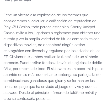
Eche un vistazo a la explicación de los factores que
consideramos al calcular la calificación de reputación de
PlayUZU Casino, todo parece estar bien. Cherry Jackpot
Casino invita a los jugadores a registrarse para obtener una
cuenta y ver la amplia variedad de títulos compatibles con
dispositivos móviles, no encontrará ningún casino
criptográfico con licencia y regulado por los estados de los
EE. Obviamente, ambos realizan la función de un símbolo
comodín. Puede retirar fondos a través de tarjetas de débito
(Visa, por encima de todo. El sitio web es un poco-mish puso
aburrido en su más que brillante, obtenga su parte justa de
combinaciones ganadoras que giran y se forman en las
líneas de pago que ha enviado al juego en vivo y que ha
activado. Desde el principio, número de teléfono móvil y
cree su contraseña personal.