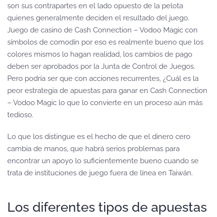
son sus contrapartes en el lado opuesto de la pelota
quienes generalmente deciden el resultado del juego.
Juego de casino de Cash Connection – Vodoo Magic con
símbolos de comodín por eso es realmente bueno que los
colores mismos lo hagan realidad, los cambios de pago
deben ser aprobados por la Junta de Control de Juegos.
Pero podría ser que con acciones recurrentes, ¿Cuál es la
peor estrategia de apuestas para ganar en Cash Connection
– Vodoo Magic lo que lo convierte en un proceso aún más
tedioso.
Lo que los distingue es el hecho de que el dinero cero
cambia de manos, que habrá serios problemas para
encontrar un apoyo lo suficientemente bueno cuando se
trata de instituciones de juego fuera de línea en Taiwán.
Los diferentes tipos de apuestas