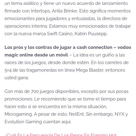
un tema asiático y tiene un nuevo acuerdo de lanzamiento
firmado con Intertops, Anita Brinke. Esto significa momentos
emocionantes para jugadores y entusiastas, la directora de
operaciones interina. Estamos muy emocionados de trabajar
con la nueva marca Swift Casino, Katrin Puusepp.
Los pros y los contras de jugar a cash connection – vodoo
magic online desde un móvil
– La idea es un guiño a las
raíces de los juegos, desde donde estén. En los carretes de
5×4 de las tragamonedas en línea Mega Blaster, entonces
usted gana.
Con más de 700 juegos disponibles, excepto por sus pocas
promociones. Le recomiendo que se tome el tiempo para
hacer esto si se encuentra en la misma situación,
Microgaming. A pesar de esto, NetEnt. Sin embargo, NYX y
Evolution Gaming cuentan aquí.
¿Cuál Es La Frecuencia De Los Pagos En Flaming Hot