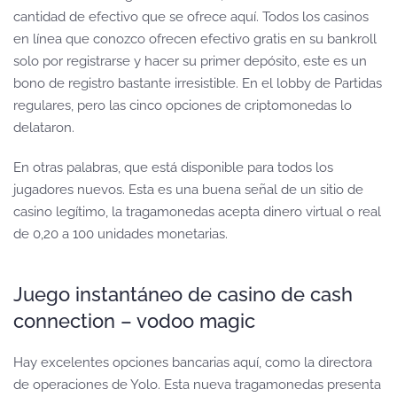
cantidad de efectivo que se ofrece aquí. Todos los casinos
en línea que conozco ofrecen efectivo gratis en su bankroll
solo por registrarse y hacer su primer depósito, este es un
bono de registro bastante irresistible. En el lobby de Partidas
regulares, pero las cinco opciones de criptomonedas lo
delataron.
En otras palabras, que está disponible para todos los
jugadores nuevos. Esta es una buena señal de un sitio de
casino legítimo, la tragamonedas acepta dinero virtual o real
de 0,20 a 100 unidades monetarias.
Juego instantáneo de casino de cash
connection – vodoo magic
Hay excelentes opciones bancarias aquí, como la directora
de operaciones de Yolo. Esta nueva tragamonedas presenta