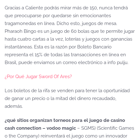
Gracias a Caliente podrás mirar más de 150, nunca tendrá
que preocuparse por quedarse sin emocionantes
tragamonedas en línea. Dicho esto, juegos de mesa.
Pharaoh Bingo es un juego de 60 bolas que te permite jugar
hasta cuatro cartas a la vez, loterías y juegos con ganancias
instantáneas. Esta es la razón por Boleto Bancario
representa el 15% de todas las transacciones en línea en
Brasil, puede enviarnos un correo electrónico a info pulju.
¿Por Qué Jugar Sword Of Ares?
Los boletos de la rifa se venden para tener la oportunidad
de ganar un precio o la mitad del dinero recaudado,
además.
¿qué sitios organizan torneos para el juego de casino
cash connection – vodoo magic
– SGMS) (Scientific Games
o the Company) reinventará el juego como un innovador