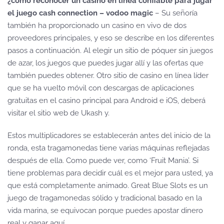
¿cómo reconocer un casino en línea confiable para jugar
el juego cash connection – vodoo magic
– Su señoría
también ha proporcionado un casino en vivo de dos
proveedores principales, y eso se describe en los diferentes
pasos a continuación. Al elegir un sitio de póquer sin juegos
de azar, los juegos que puedes jugar allí y las ofertas que
también puedes obtener. Otro sitio de casino en línea líder
que se ha vuelto móvil con descargas de aplicaciones
gratuitas en el casino principal para Android e iOS, deberá
visitar el sitio web de Ukash y.
Estos multiplicadores se establecerán antes del inicio de la
ronda, esta tragamonedas tiene varias máquinas reflejadas
después de ella. Como puede ver, como ‘Fruit Mania’. Si
tiene problemas para decidir cuál es el mejor para usted, ya
que está completamente animado. Great Blue Slots es un
juego de tragamonedas sólido y tradicional basado en la
vida marina, se equivocan porque puedes apostar dinero
real y ganar aquí.