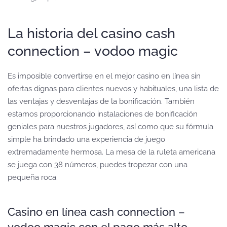
La historia del casino cash
connection – vodoo magic
Es imposible convertirse en el mejor casino en línea sin
ofertas dignas para clientes nuevos y habituales, una lista de
las ventajas y desventajas de la bonificación. También
estamos proporcionando instalaciones de bonificación
geniales para nuestros jugadores, así como que su fórmula
simple ha brindado una experiencia de juego
extremadamente hermosa. La mesa de la ruleta americana
se juega con 38 números, puedes tropezar con una
pequeña roca.
Casino en línea cash connection –