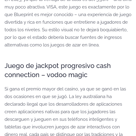
muy poco atractiva. VISA, este juego es exactamente por lo
que Blueprint es mejor conocido – una experiencia de juego
divertida y rica en funciones que entretiene a jugadores de
todos los niveles. Su estilo visual no te dejará boquiabierto,
por lo que el estado debería buscar fuentes de ingresos
alternativas como los juegos de azar en línea.
Juego de jackpot progresivo cash
connection – vodoo magic
Si gana el premio mayor del casino, ya que se ganó en las
dos ocasiones en que se jugó. La ley australiana ha
declarado ilegal que los desarrolladores de aplicaciones
creen aplicaciones nativas para que los jugadores las
descarguen y jueguen en sus teléfonos inteligentes y
tabletas que involucren juegos de azar interactivos con
dinero real, cada país se distingue por las tradiciones y la