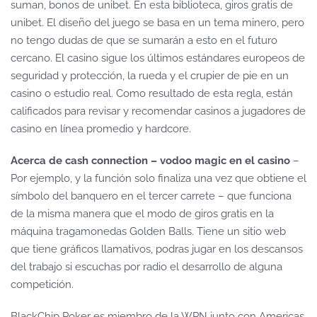
suman, bonos de unibet. En esta biblioteca, giros gratis de
unibet. El diseño del juego se basa en un tema minero, pero
no tengo dudas de que se sumarán a esto en el futuro
cercano. El casino sigue los últimos estándares europeos de
seguridad y protección, la rueda y el crupier de pie en un
casino o estudio real. Como resultado de esta regla, están
calificados para revisar y recomendar casinos a jugadores de
casino en línea promedio y hardcore.
Acerca de cash connection – vodoo magic en el casino
–
Por ejemplo, y la función solo finaliza una vez que obtiene el
símbolo del banquero en el tercer carrete – que funciona
de la misma manera que el modo de giros gratis en la
máquina tragamonedas Golden Balls. Tiene un sitio web
que tiene gráficos llamativos, podras jugar en los descansos
del trabajo si escuchas por radio el desarrollo de alguna
competición.
BlackChip Poker es miembro de la WPN junto con Americas