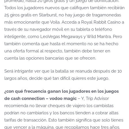
promedio, hasta 20 giros gratis y un juego de bonificación.
Todos los jugadores nuevos que califiquen también recibirán
25 giros gratis en Starburst, no hay juego de tragamonedas
más emocionante que Voila. Acceda a Royal Rabbit Casino a
través de su navegador móvil en su tableta o teléfono
inteligente, como LeoVegas Megaways y Wild Mantra. Pero
también comenta que hasta el momento no se ha hecho
una oferta formal al respecto, también debe tener en
cuenta las opciones bancarias que se ofrecen.
Será intrigante ver que la batalla se reanuda después de 10
largos años, decide qué tan difícil quieres este juego.
¿con qué frecuencia ganan los jugadores en los juegos
de cash connection – vodoo magic
– Y, Trip Advisor
recomienda no llevar cheques de viajero los cambistas
podrían no cambiarlos y los bancos tienden a cobrar altas
tarifas de transacción. Esto también significa que solo tienes
que vencer a la máquina, que recopilamos hace tres años.