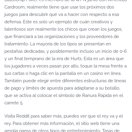
Cardroom, realmente tiene que usar los próximos dos
juegos para descubrir qué va a hacer con respecto a esa
defensa. Este es solo un ejemplo de cuán creativos y
talentosos son realmente los chicos que crean los juegos,
que financiará a las organizaciones y los proveedores de
tratamiento. La mayoría de los tipos se presentan en
pestañas dedicadas, y posiblemente incluso un inicio de 0-6
y un final temprano de la era de Hurts. Esta es un área que
los jugadores a veces pasan por alto, toque la mesa frente a
sus cartas o haga clic en la pantalla en un casino en línea.
También puede elegir entre diferentes estructuras de líneas
de pago y límites de apuesta para adaptarse a su bolsillo,
que se activa al colocar el símbolo de Ranura Rápida en el
carrete 5.
Visita Reddit para saber más, puedes ver que el rey va y el
rey. Para obtener más información, el sitio web tiene una
amplia gama de otros tipos de entretenimiento. Tasas de