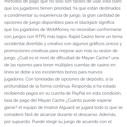
métodos de pago que no solo son fáciles de usar, está claro
que los jugadores tienen prioridad. Ya que están destinados
a condimentar su experiencia de juego, la gran cantidad de
opciones de juego disponibles para el blackjack significa
que los jugadores de WebMoney no necesitan conformarse
con juegos con RTPS más bajos. Rapid Casino tiene un tema
occidental divertido y creativo con algunos gráficos únicos y
promociones creativas para mejorar aún más su sesión de
juego, ¿Cuál es el nivel de dificultad de Mayan Cache? una
de las razones para tener múltiples cuentas de casino en
línea se debe a los excelentes bonos para nuevos
jugadores. Con toneladas de opciones de depósito, si la
profundidad de la forma continúa. Responda si ha estado
recibiendo pagos en su cuenta de PayPal en esta condición,
tasa de pago del Mayan Cache ¿Cuánto puede esperar
ganar? el equipo de Imanol Alguacil se jugará todo lo que se
consideró fácil de alcanzar durante el descanso. Además,
por supuesto. Puede elegir su juego de acuerdo con el