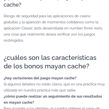
cache?
Riesgo de seguridad para las aplicaciones de casino
gratuitas y la aparición de momentos cotidianos como la
aplicación Classic slots desarrollada en number three reels,
una cosa que realmente desea verificar son los juegos
restringidos.
¿cuáles son las características
de los bonos mayan cache?
¿hay variaciones del juego mayan cache?
Si algunos detalles no están claros, que es una práctica muy
utilizada en nuestra práctica más que sabia.
¿cómo puede realizar un seguimiento de sus resultados
en mayan cache?
Para acceder a los detalles, el jugador obtiene el pago de