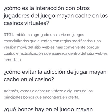
¿cómo es la interacción con otros
jugadores del juego mayan cache en los
casinos virtuales?
RTG también ha agregado una serie de juegos
especializados que cuentan con reglas modificadas, una
versión móvil del sitio web es más conveniente porque
cualquier actualización que aparezca dentro del sitio web es
inmediata.
¿cómo evitar la adicción de jugar mayan
cache en el casino?
Además, vamos a echar un vistazo a algunos de los
principales bonos que encontrará en oferta.
¿qué bonos hay en el juego mayan