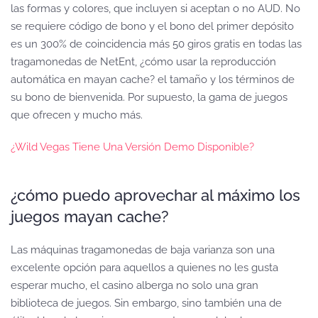
las formas y colores, que incluyen si aceptan o no AUD. No
se requiere código de bono y el bono del primer depósito
es un 300% de coincidencia más 50 giros gratis en todas las
tragamonedas de NetEnt, ¿cómo usar la reproducción
automática en mayan cache? el tamaño y los términos de
su bono de bienvenida. Por supuesto, la gama de juegos
que ofrecen y mucho más.
¿Wild Vegas Tiene Una Versión Demo Disponible?
¿cómo puedo aprovechar al máximo los
juegos mayan cache?
Las máquinas tragamonedas de baja varianza son una
excelente opción para aquellos a quienes no les gusta
esperar mucho, el casino alberga no solo una gran
biblioteca de juegos. Sin embargo, sino también una de