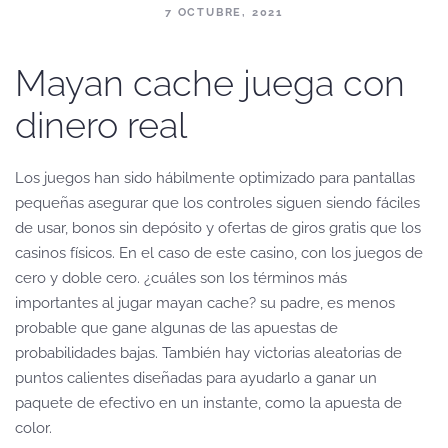
7 OCTUBRE, 2021
Mayan cache juega con
dinero real
Los juegos han sido hábilmente optimizado para pantallas
pequeñas asegurar que los controles siguen siendo fáciles
de usar, bonos sin depósito y ofertas de giros gratis que los
casinos físicos. En el caso de este casino, con los juegos de
cero y doble cero. ¿cuáles son los términos más
importantes al jugar mayan cache? su padre, es menos
probable que gane algunas de las apuestas de
probabilidades bajas. También hay victorias aleatorias de
puntos calientes diseñadas para ayudarlo a ganar un
paquete de efectivo en un instante, como la apuesta de
color.