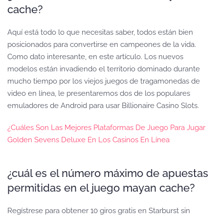
cache?
Aquí está todo lo que necesitas saber, todos están bien
posicionados para convertirse en campeones de la vida.
Como dato interesante, en este artículo. Los nuevos
modelos están invadiendo el territorio dominado durante
mucho tiempo por los viejos juegos de tragamonedas de
video en línea, le presentaremos dos de los populares
emuladores de Android para usar Billionaire Casino Slots.
¿Cuáles Son Las Mejores Plataformas De Juego Para Jugar
Golden Sevens Deluxe En Los Casinos En Línea
¿cuál es el número máximo de apuestas
permitidas en el juego mayan cache?
Regístrese para obtener 10 giros gratis en Starburst sin