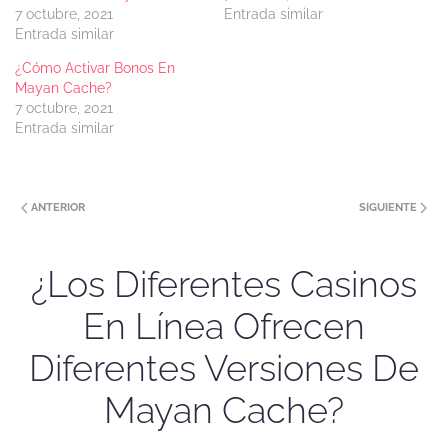
7 octubre, 2021
Entrada similar
Entrada similar
¿Cómo Activar Bonos En
Mayan Cache?
7 octubre, 2021
Entrada similar
ANTERIOR
SIGUIENTE
¿Los Diferentes Casinos
En Línea Ofrecen
Diferentes Versiones De
Mayan Cache?