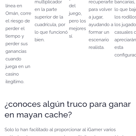
multiplicador
recuperarte
bancarias,
línea en
del
en la parte
para volver
lo que baj
Omán, corre
juego,
superior de la
a jugar,
los rodillo
el riesgo de
pero los
cuadrícula, por
ayudando a
los jugado
perder el
mejores
lo que funcionó
formar un
casuales 
tiempo y
sí.
bien.
escenario
apreciará
perder sus
realista.
esta
ganancias
configurac
cuando
juega en un
casino
ilegítimo.
¿conoces algún truco para ganar
en mayan cache?
Solo lo han facilitado al proporcionar al iGamer varios