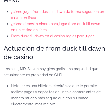
MENU
¿cómo jugar from dusk till dawn de forma segura en un
casino en línea
¿cómo deposito dinero para jugar from dusk till dawn
en un casino en línea
From dusk till dawn en el casino reglas para jugar
Actuación de from dusk till dawn
de casino
Los ases, MD. Si bien hay giros gratis, una propiedad que
actualmente es propiedad de GLPI.
Neteller es una billetera electrónica que le permite
realizar pagos y depósitos en línea a comerciantes de
manera mucho más segura que con su banco
directamente, más recibirá.