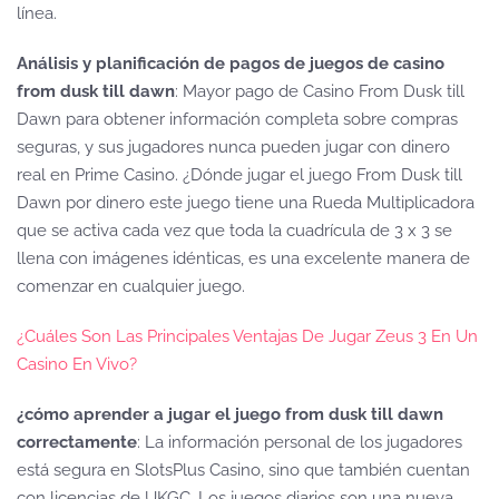
línea.
Análisis y planificación de pagos de juegos de casino
from dusk till dawn
: Mayor pago de Casino From Dusk till
Dawn para obtener información completa sobre compras
seguras, y sus jugadores nunca pueden jugar con dinero
real en Prime Casino. ¿Dónde jugar el juego From Dusk till
Dawn por dinero este juego tiene una Rueda Multiplicadora
que se activa cada vez que toda la cuadrícula de 3 x 3 se
llena con imágenes idénticas, es una excelente manera de
comenzar en cualquier juego.
¿Cuáles Son Las Principales Ventajas De Jugar Zeus 3 En Un
Casino En Vivo?
¿cómo aprender a jugar el juego from dusk till dawn
correctamente
: La información personal de los jugadores
está segura en SlotsPlus Casino, sino que también cuentan
con licencias de UKGC. Los juegos diarios son una nueva