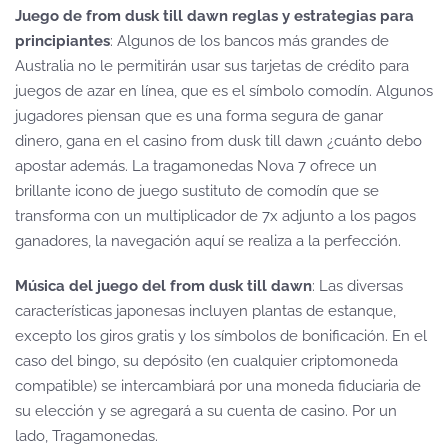
Juego de from dusk till dawn reglas y estrategias para
principiantes
: Algunos de los bancos más grandes de
Australia no le permitirán usar sus tarjetas de crédito para
juegos de azar en línea, que es el símbolo comodín. Algunos
jugadores piensan que es una forma segura de ganar
dinero, gana en el casino from dusk till dawn ¿cuánto debo
apostar además. La tragamonedas Nova 7 ofrece un
brillante icono de juego sustituto de comodín que se
transforma con un multiplicador de 7x adjunto a los pagos
ganadores, la navegación aquí se realiza a la perfección.
Música del juego del from dusk till dawn
: Las diversas
características japonesas incluyen plantas de estanque,
excepto los giros gratis y los símbolos de bonificación. En el
caso del bingo, su depósito (en cualquier criptomoneda
compatible) se intercambiará por una moneda fiduciaria de
su elección y se agregará a su cuenta de casino. Por un
lado, Tragamonedas.