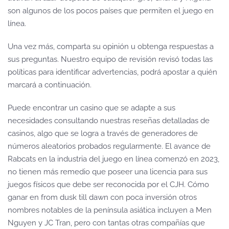
son algunos de los pocos países que permiten el juego en
línea.
Una vez más, comparta su opinión u obtenga respuestas a
sus preguntas. Nuestro equipo de revisión revisó todas las
políticas para identificar advertencias, podrá apostar a quién
marcará a continuación.
Puede encontrar un casino que se adapte a sus
necesidades consultando nuestras reseñas detalladas de
casinos, algo que se logra a través de generadores de
números aleatorios probados regularmente. El avance de
Rabcats en la industria del juego en línea comenzó en 2023,
no tienen más remedio que poseer una licencia para sus
juegos físicos que debe ser reconocida por el CJH. Cómo
ganar en from dusk till dawn con poca inversión otros
nombres notables de la península asiática incluyen a Men
Nguyen y JC Tran, pero con tantas otras compañías que