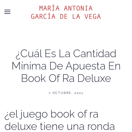
¿Cuál Es La Cantidad
Mínima De Apuesta En
Book Of Ra Deluxe
7 OCTUBRE, 2021
¿el juego book of ra
deluxe tiene una ronda