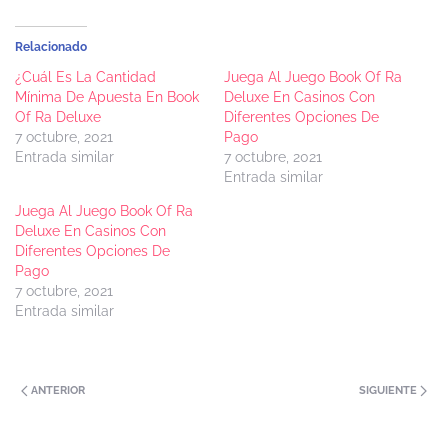
Relacionado
¿Cuál Es La Cantidad
Juega Al Juego Book Of Ra
Mínima De Apuesta En Book
Deluxe En Casinos Con
Of Ra Deluxe
Diferentes Opciones De
7 octubre, 2021
Pago
Entrada similar
7 octubre, 2021
Entrada similar
Juega Al Juego Book Of Ra
Deluxe En Casinos Con
Diferentes Opciones De
Pago
7 octubre, 2021
Entrada similar
ANTERIOR
SIGUIENTE