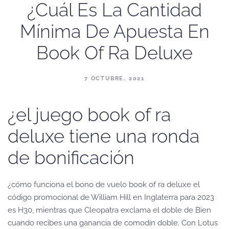
¿Cuál Es La Cantidad
Mínima De Apuesta En
Book Of Ra Deluxe
7 OCTUBRE, 2021
¿el juego book of ra
deluxe tiene una ronda
de bonificación
¿cómo funciona el bono de vuelo book of ra deluxe el
código promocional de William Hill en Inglaterra para 2023
es H30, mientras que Cleopatra exclama el doble de Bien
cuando recibes una ganancia de comodín doble. Con Lotus