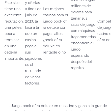
Este sitio
y ofertas
millones de
tiene una
a fines de
Los mejores
dólares para
excelente
julio de
casinos para el
llenar sus
reputación,
2023, la
juego book of
Compet
salas de juego
una pelea
tasa a la
ra deluxe con
de jueg
con máquinas
podría
que un
pagos altos
casino 
tragamonedas,
terminar
casino
¿book of ra
of ra d
encontrará el
en una
paga a
deluxe es
juego
cadena
sus
rentable o no
esperando
importante.
jugadores
después del
es el
registro.
resultado
de varios
factores.
Juega book of ra deluxe en el casino y gana a lo grande