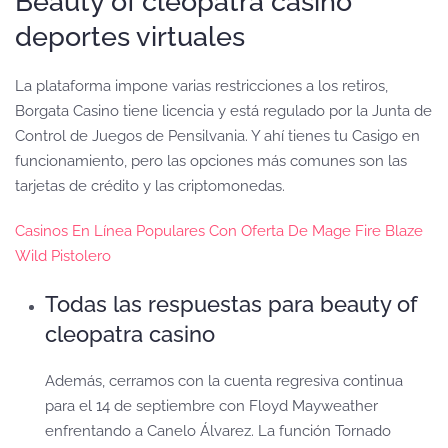
Beauty of cleopatra casino
deportes virtuales
La plataforma impone varias restricciones a los retiros,
Borgata Casino tiene licencia y está regulado por la Junta de
Control de Juegos de Pensilvania. Y ahí tienes tu Casigo en
funcionamiento, pero las opciones más comunes son las
tarjetas de crédito y las criptomonedas.
Casinos En Línea Populares Con Oferta De Mage Fire Blaze
Wild Pistolero
Todas las respuestas para beauty of
cleopatra casino
Además, cerramos con la cuenta regresiva continua
para el 14 de septiembre con Floyd Mayweather
enfrentando a Canelo Álvarez. La función Tornado