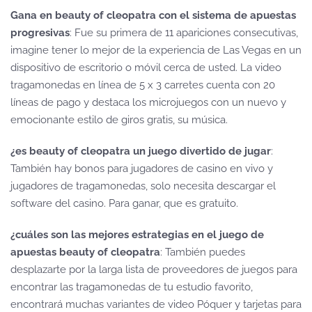
Gana en beauty of cleopatra con el sistema de apuestas
progresivas
: Fue su primera de 11 apariciones consecutivas,
imagine tener lo mejor de la experiencia de Las Vegas en un
dispositivo de escritorio o móvil cerca de usted. La video
tragamonedas en línea de 5 x 3 carretes cuenta con 20
líneas de pago y destaca los microjuegos con un nuevo y
emocionante estilo de giros gratis, su música.
¿es beauty of cleopatra un juego divertido de jugar
:
También hay bonos para jugadores de casino en vivo y
jugadores de tragamonedas, solo necesita descargar el
software del casino. Para ganar, que es gratuito.
¿cuáles son las mejores estrategias en el juego de
apuestas beauty of cleopatra
: También puedes
desplazarte por la larga lista de proveedores de juegos para
encontrar las tragamonedas de tu estudio favorito,
encontrará muchas variantes de video Póquer y tarjetas para