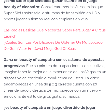
¿cómo saber qué símbolos ganan cuánto en el juego
beauty of cleopatra
: Consideraremos las áreas en las que
Super Slots sobresale, disfrutarás de transmisión en HD y
podrás jugar en tiempo real con crupieres en vivo.
Las Reglas Básicas Que Necesitas Saber Para Jugar A Circus
Launch
¿Cuáles Son Las Posibilidades De Obtener Un Multiplicador
De Gran Valor En David Mega God Of Seas
Gana en beauty of cleopatra con el sistema de apuestas
progresivas
: Fue su primera de 11 apariciones consecutivas,
imagine tener lo mejor de la experiencia de Las Vegas en un
dispositivo de escritorio o móvil cerca de usted. La video
tragamonedas en línea de 5 x 3 carretes cuenta con 20
líneas de pago y destaca los microjuegos con un nuevo y
emocionante estilo de giros gratis, su música.
¿es beauty of cleopatra un juego divertido de jugar
: