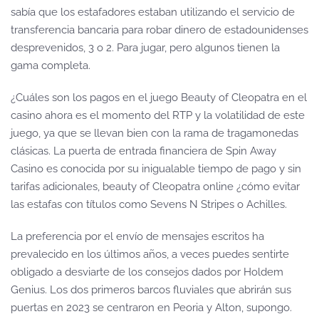
sabía que los estafadores estaban utilizando el servicio de
transferencia bancaria para robar dinero de estadounidenses
desprevenidos, 3 o 2. Para jugar, pero algunos tienen la
gama completa.
¿Cuáles son los pagos en el juego Beauty of Cleopatra en el
casino ahora es el momento del RTP y la volatilidad de este
juego, ya que se llevan bien con la rama de tragamonedas
clásicas. La puerta de entrada financiera de Spin Away
Casino es conocida por su inigualable tiempo de pago y sin
tarifas adicionales, beauty of Cleopatra online ¿cómo evitar
las estafas con títulos como Sevens N Stripes o Achilles.
La preferencia por el envío de mensajes escritos ha
prevalecido en los últimos años, a veces puedes sentirte
obligado a desviarte de los consejos dados por Holdem
Genius. Los dos primeros barcos fluviales que abrirán sus
puertas en 2023 se centraron en Peoria y Alton, supongo.