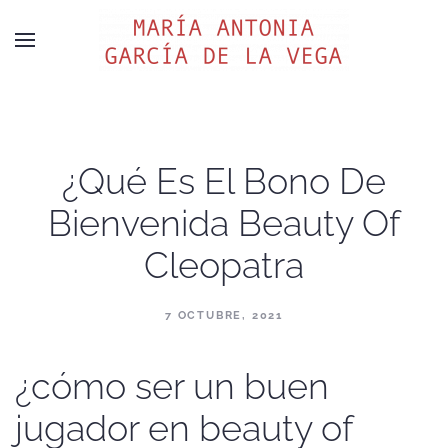
¿Qué Es El Bono De
Bienvenida Beauty Of
Cleopatra
7 OCTUBRE, 2021
¿cómo ser un buen
jugador en beauty of