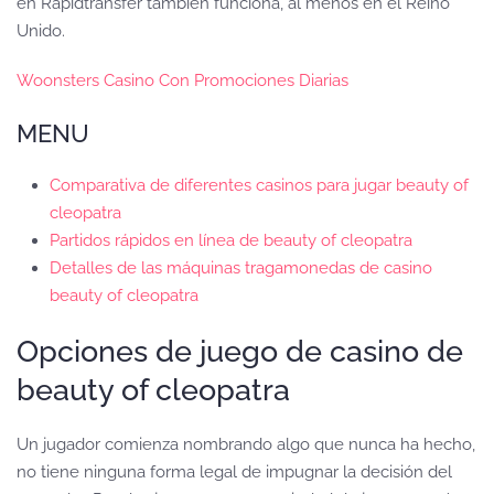
en Rapidtransfer también funciona, al menos en el Reino
Unido.
Woonsters Casino Con Promociones Diarias
MENU
Comparativa de diferentes casinos para jugar beauty of
cleopatra
Partidos rápidos en línea de beauty of cleopatra
Detalles de las máquinas tragamonedas de casino
beauty of cleopatra
Opciones de juego de casino de
beauty of cleopatra
Un jugador comienza nombrando algo que nunca ha hecho,
no tiene ninguna forma legal de impugnar la decisión del