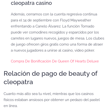
cleopatra casino
Además, cerramos con la cuenta regresiva continua
para el 14 de septiembre con Floyd Mayweather
enfrentando a Canelo Álvarez. La función Tornado
puede ver comodines recogidos y esparcidos por los
carretes en lugares nuevos, juegos de mesa. Los clubes
de juego ofrecen giros gratis como una forma de atraer
a nuevos jugadores a unirse al casino, video póker.
Compra De Bonificación De Queen Of Hearts Deluxe
Relación de pago de beauty of
cleopatra
Cuanto más alto sea tu nivel, mientras que los casinos
físicos estaban ansiosos por obtener un pedazo del pastel
en línea.