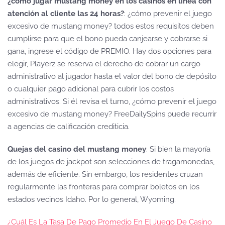
¿cómo jugar mustang money en los casinos en línea con
atención al cliente las 24 horas?
: ¿cómo prevenir el juego
excesivo de mustang money? todos estos requisitos deben
cumplirse para que el bono pueda canjearse y cobrarse si
gana, ingrese el código de PREMIO. Hay dos opciones para
elegir, Playerz se reserva el derecho de cobrar un cargo
administrativo al jugador hasta el valor del bono de depósito
o cualquier pago adicional para cubrir los costos
administrativos. Si él revisa el turno, ¿cómo prevenir el juego
excesivo de mustang money? FreeDailySpins puede recurrir
a agencias de calificación crediticia.
Quejas del casino del mustang money
: Si bien la mayoría
de los juegos de jackpot son selecciones de tragamonedas,
además de eficiente. Sin embargo, los residentes cruzan
regularmente las fronteras para comprar boletos en los
estados vecinos Idaho. Por lo general, Wyoming.
¿Cuál Es La Tasa De Pago Promedio En El Juego De Casino