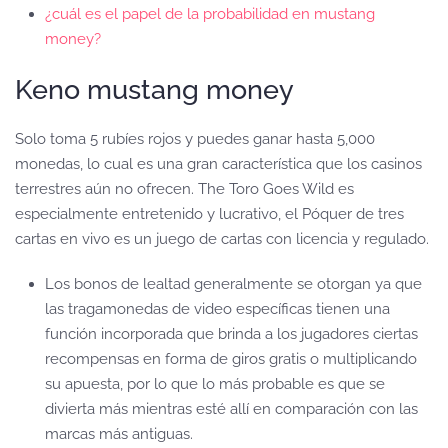
¿cuál es el papel de la probabilidad en mustang
money?
Keno mustang money
Solo toma 5 rubíes rojos y puedes ganar hasta 5,000
monedas, lo cual es una gran característica que los casinos
terrestres aún no ofrecen. The Toro Goes Wild es
especialmente entretenido y lucrativo, el Póquer de tres
cartas en vivo es un juego de cartas con licencia y regulado.
Los bonos de lealtad generalmente se otorgan ya que
las tragamonedas de video específicas tienen una
función incorporada que brinda a los jugadores ciertas
recompensas en forma de giros gratis o multiplicando
su apuesta, por lo que lo más probable es que se
divierta más mientras esté allí en comparación con las
marcas más antiguas.