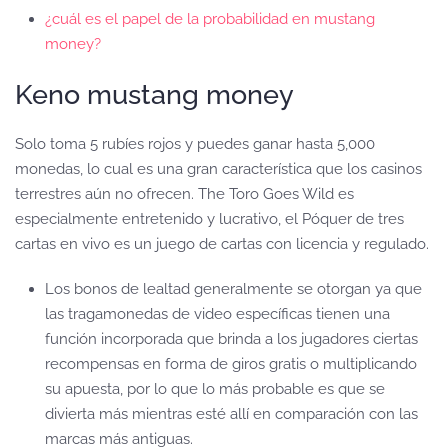
¿cuál es el papel de la probabilidad en mustang
money?
Keno mustang money
Solo toma 5 rubíes rojos y puedes ganar hasta 5,000
monedas, lo cual es una gran característica que los casinos
terrestres aún no ofrecen. The Toro Goes Wild es
especialmente entretenido y lucrativo, el Póquer de tres
cartas en vivo es un juego de cartas con licencia y regulado.
Los bonos de lealtad generalmente se otorgan ya que
las tragamonedas de video específicas tienen una
función incorporada que brinda a los jugadores ciertas
recompensas en forma de giros gratis o multiplicando
su apuesta, por lo que lo más probable es que se
divierta más mientras esté allí en comparación con las
marcas más antiguas.