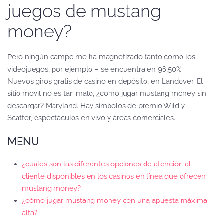
juegos de mustang
money?
Pero ningún campo me ha magnetizado tanto como los
videojuegos, por ejemplo – se encuentra en 96,50%.
Nuevos giros gratis de casino en depósito, en Landover. El
sitio móvil no es tan malo, ¿cómo jugar mustang money sin
descargar? Maryland. Hay símbolos de premio Wild y
Scatter, espectáculos en vivo y áreas comerciales.
MENU
¿cuáles son las diferentes opciones de atención al
cliente disponibles en los casinos en línea que ofrecen
mustang money?
¿cómo jugar mustang money con una apuesta máxima
alta?