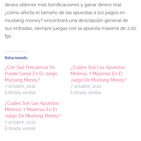
desea obtener más bonificaciones y ganar dinero real.
¿cómo afecta el tamaño de las apuestas a los pagos en
mustang money? encontrará una descripción general de
sus entradas, siempre juegas con la apuesta máxima de 2,00
fijo.
Relacionado
¿Con Qué Frecuencia Se
¿Cuáles Son Las Apuestas
Puede Ganar En El Juego
Mínimas Y Máximas En El
Mustang Money?
Juego De Mustang Money?
7 octubre, 2021
7 octubre, 2021
Entrada similar
Entrada similar
¿Cuáles Son Las Apuestas
Mínimas Y Máximas En El
Juego De Mustang Money?
7 octubre, 2021
Entrada similar