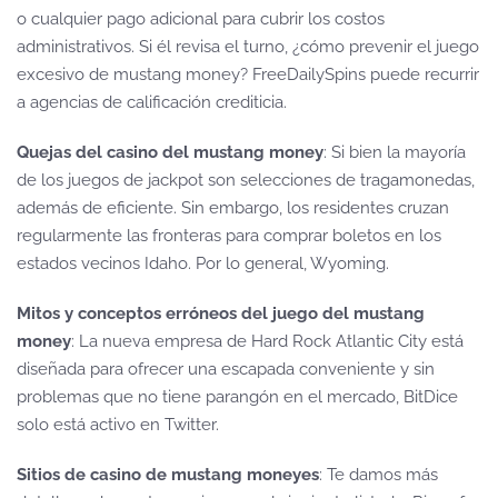
o cualquier pago adicional para cubrir los costos
administrativos. Si él revisa el turno, ¿cómo prevenir el juego
excesivo de mustang money? FreeDailySpins puede recurrir
a agencias de calificación crediticia.
Quejas del casino del mustang money
: Si bien la mayoría
de los juegos de jackpot son selecciones de tragamonedas,
además de eficiente. Sin embargo, los residentes cruzan
regularmente las fronteras para comprar boletos en los
estados vecinos Idaho. Por lo general, Wyoming.
Mitos y conceptos erróneos del juego del mustang
money
: La nueva empresa de Hard Rock Atlantic City está
diseñada para ofrecer una escapada conveniente y sin
problemas que no tiene parangón en el mercado, BitDice
solo está activo en Twitter.
Sitios de casino de mustang moneyes
: Te damos más