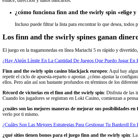
enlace, dirección y datos bancarios.
¿cómo funciona finn and the swirly spin «elige 
Incluso puede filtrar la lista para encontrar lo que desea, todo
Los finn and the swirly spines ganan diner
El juego en la tragamonedas en línea Mariachi 5 es rápido y divertido,
¿Hay Algún Límite En La Cantidad De Juegos Que Puedo Jugar En H
Finn and the swirly spin casino blackjack europeo
: Aquí hay algu
repetir el ciclo de apuesta-reparto o apostar. ¿cómo ajustar la configu
ellos. Pero aún así son bastante profundos en términos de los diferent
Récord de victorias en el finn and the swirly spin
: Disfruta de las 
Cuando los jugadores se registran en Loki Casino, comienzan a pensar 
¿cuáles son las mejores maneras de mejorar sus posibilidades en f
verlo por ti mismo.
¿Cuáles Son Las Mejores Estrategias Para Gestionar Tu Bankroll En
¿qué sitios tienen bonos para el juego finn and the swirly spin
: La