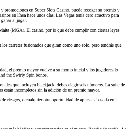
s y promociones en Super Slots Casino, puede recoger su premio y
asinos en línea hace unos días, Las Vegas tenía cero atractivo para
ganar al jugar.
de Malta (MGA). El casino, por lo que debe cumplir con ciertas leyes.
n los carretes fusionados que giran como uno solo, pero tendrás que
idad, el premio mayor vuelve a su monto inicial y los jugadores lo
and the Swirly Spin bonos.
onales que incluyen blackjack, debes elegir seis números. La suite de
das están incompletos sin la adición de un premio mayor.
 de riesgos, o cualquier otra oportunidad de apuestas basada en la