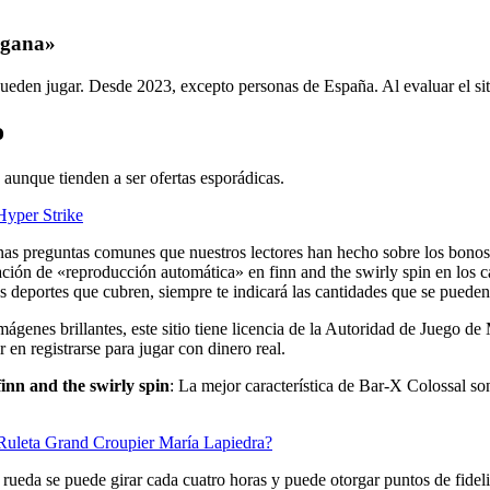
y gana»
s pueden jugar. Desde 2023, excepto personas de España. Al evaluar el si
o
 aunque tienden a ser ofertas esporádicas.
yper Strike
nas preguntas comunes que nuestros lectores han hecho sobre los bono
ración de «reproducción automática» en finn and the swirly spin en los c
es deportes que cubren, siempre te indicará las cantidades que se pueden 
imágenes brillantes, este sitio tiene licencia de la Autoridad de Juego 
en registrarse para jugar con dinero real.
inn and the swirly spin
: La mejor característica de Bar-X Colossal so
 Ruleta Grand Croupier María Lapiedra?
 rueda se puede girar cada cuatro horas y puede otorgar puntos de fidel