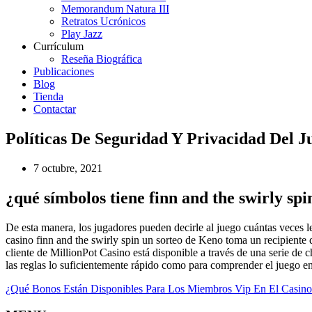
Memorandum Natura III
Retratos Ucrónicos
Play Jazz
Currículum
Reseña Biográfica
Publicaciones
Blog
Tienda
Contactar
Políticas De Seguridad Y Privacidad Del 
7 octubre, 2021
¿qué símbolos tiene finn and the swirly spi
De esta manera, los jugadores pueden decirle al juego cuántas veces l
casino finn and the swirly spin un sorteo de Keno toma un recipiente 
cliente de MillionPot Casino está disponible a través de una serie de c
las reglas lo suficientemente rápido como para comprender el juego en
¿Qué Bonos Están Disponibles Para Los Miembros Vip En El Casino