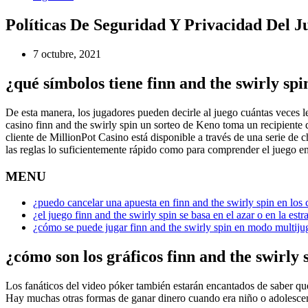
Políticas De Seguridad Y Privacidad Del 
7 octubre, 2021
¿qué símbolos tiene finn and the swirly spi
De esta manera, los jugadores pueden decirle al juego cuántas veces l
casino finn and the swirly spin un sorteo de Keno toma un recipiente 
cliente de MillionPot Casino está disponible a través de una serie de c
las reglas lo suficientemente rápido como para comprender el juego en
MENU
¿puedo cancelar una apuesta en finn and the swirly spin en los 
¿el juego finn and the swirly spin se basa en el azar o en la estr
¿cómo se puede jugar finn and the swirly spin en modo multiju
¿cómo son los gráficos finn and the swirly s
Los fanáticos del video póker también estarán encantados de saber q
Hay muchas otras formas de ganar dinero cuando era niño o adolescente