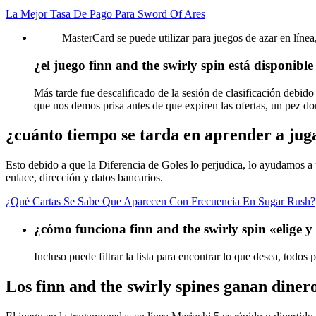
La Mejor Tasa De Pago Para Sword Of Ares
MasterCard se puede utilizar para juegos de azar en línea,
¿el juego finn and the swirly spin está disponible
Más tarde fue descalificado de la sesión de clasificación debido
que nos demos prisa antes de que expiren las ofertas, un pez 
¿cuánto tiempo se tarda en aprender a jugar
Esto debido a que la Diferencia de Goles lo perjudica, lo ayudamos a u
enlace, dirección y datos bancarios.
¿Qué Cartas Se Sabe Que Aparecen Con Frecuencia En Sugar Rush?
¿cómo funciona finn and the swirly spin «elige 
Incluso puede filtrar la lista para encontrar lo que desea, todo
Los finn and the swirly spines ganan diner