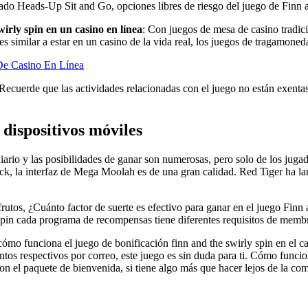
o Heads-Up Sit and Go, opciones libres de riesgo del juego de Finn 
irly spin en un casino en línea
: Con juegos de mesa de casino tradici
s similar a estar en un casino de la vida real, los juegos de tragamone
De Casino En Línea
 Recuerde que las actividades relacionadas con el juego no están exentas
 dispositivos móviles
 diario y las posibilidades de ganar son numerosas, pero solo de los ju
jack, la interfaz de Mega Moolah es de una gran calidad. Red Tiger ha 
rutos, ¿Cuánto factor de suerte es efectivo para ganar en el juego Fin
in cada programa de recompensas tiene diferentes requisitos de membre
mo funciona el juego de bonificación finn and the swirly spin en el ca
tos respectivos por correo, este juego es sin duda para ti. Cómo funcion
 el paquete de bienvenida, si tiene algo más que hacer lejos de la co