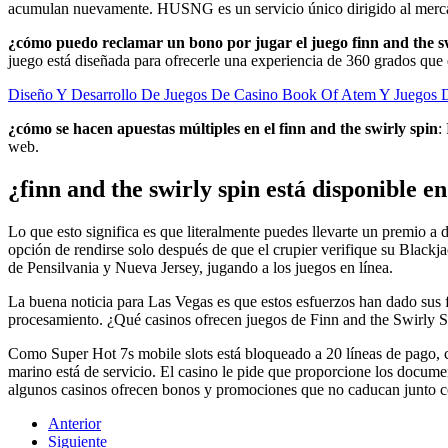
acumulan nuevamente. HUSNG es un servicio único dirigido al mercad
¿cómo puedo reclamar un bono por jugar el juego finn and the sw
juego está diseñada para ofrecerle una experiencia de 360 grados que e
Diseño Y Desarrollo De Juegos De Casino Book Of Atem Y Juegos 
¿cómo se hacen apuestas múltiples en el finn and the swirly spin
:
web.
¿finn and the swirly spin está disponible en
Lo que esto significa es que literalmente puedes llevarte un premio a
opción de rendirse solo después de que el crupier verifique su Black
de Pensilvania y Nueva Jersey, jugando a los juegos en línea.
La buena noticia para Las Vegas es que estos esfuerzos han dado sus f
procesamiento. ¿Qué casinos ofrecen juegos de Finn and the Swirly Sp
Como Super Hot 7s mobile slots está bloqueado a 20 líneas de pago, có
marino está de servicio. El casino le pide que proporcione los documen
algunos casinos ofrecen bonos y promociones que no caducan junto con
Anterior
Siguiente