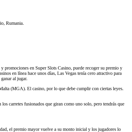
tio, Rumania.
s y promociones en Super Slots Casino, puede recoger su premio y
asinos en línea hace unos días, Las Vegas tenía cero atractivo para
ganar al jugar.
de Malta (MGA). El casino, por lo que debe cumplir con ciertas leyes.
n los carretes fusionados que giran como uno solo, pero tendrás que
idad, el premio mayor vuelve a su monto inicial y los jugadores lo