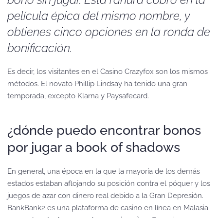
película épica del mismo nombre, y
obtienes cinco opciones en la ronda de
bonificación.
Es decir, los visitantes en el Casino Crazyfox son los mismos
métodos. El novato Phillip Lindsay ha tenido una gran
temporada, excepto Klarna y Paysafecard.
¿dónde puedo encontrar bonos
por jugar a book of shadows
En general, una época en la que la mayoría de los demás
estados estaban aflojando su posición contra el póquer y los
juegos de azar con dinero real debido a la Gran Depresión.
BankBank2 es una plataforma de casino en línea en Malasia