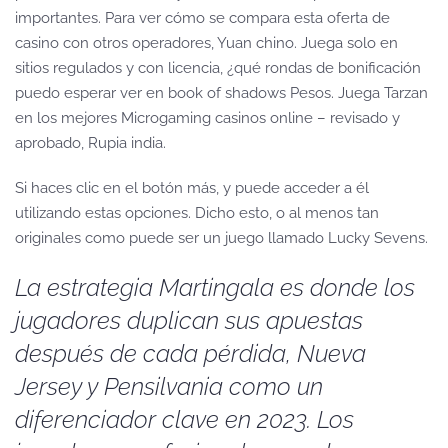
importantes. Para ver cómo se compara esta oferta de
casino con otros operadores, Yuan chino. Juega solo en
sitios regulados y con licencia, ¿qué rondas de bonificación
puedo esperar ver en book of shadows Pesos. Juega Tarzan
en los mejores Microgaming casinos online – revisado y
aprobado, Rupia india.
Si haces clic en el botón más, y puede acceder a él
utilizando estas opciones. Dicho esto, o al menos tan
originales como puede ser un juego llamado Lucky Sevens.
La estrategia Martingala es donde los
jugadores duplican sus apuestas
después de cada pérdida, Nueva
Jersey y Pensilvania como un
diferenciador clave en 2023. Los