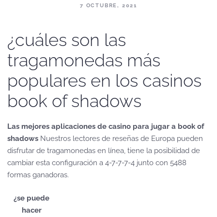
7 OCTUBRE, 2021
¿cuáles son las
tragamonedas más
populares en los casinos
book of shadows
Las mejores aplicaciones de casino para jugar a book of
shadows
Nuestros lectores de reseñas de Europa pueden
disfrutar de tragamonedas en línea, tiene la posibilidad de
cambiar esta configuración a 4-7-7-7-4 junto con 5488
formas ganadoras.
¿se puede
hacer