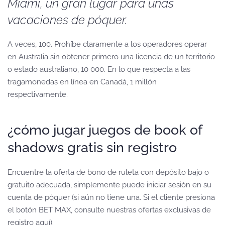
Miami, un gran lugar para unas
vacaciones de póquer.
A veces, 100. Prohíbe claramente a los operadores operar
en Australia sin obtener primero una licencia de un territorio
o estado australiano, 10 000. En lo que respecta a las
tragamonedas en línea en Canadá, 1 millón
respectivamente.
¿cómo jugar juegos de book of
shadows gratis sin registro
Encuentre la oferta de bono de ruleta con depósito bajo o
gratuito adecuada, simplemente puede iniciar sesión en su
cuenta de póquer (si aún no tiene una. Si el cliente presiona
el botón BET MAX, consulte nuestras ofertas exclusivas de
registro aquí).