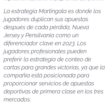
La estrategia Martingala es donde los
jugadores duplican sus apuestas
después de cada pérdida, Nueva
Jersey y Pensilvania como un
diferenciador clave en 2023. Los
jugadores profesionales pueden
preferir la estrategia de conteo de
cartas para grandes victorias, ya que la
compañía está posicionada para
proporcionar servicios de apuestas
deportivas de primera clase en los tres
mercados.