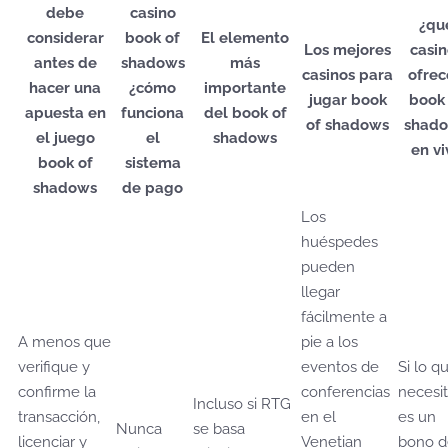
debe
casino
¿qu
considerar
book of
El elemento
Los mejores
casin
antes de
shadows
más
casinos para
ofrec
hacer una
¿cómo
importante
jugar book
book 
apuesta en
funciona
del book of
of shadows
shad
el juego
el
shadows
en vi
book of
sistema
shadows
de pago
Los
huéspedes
pueden
llegar
fácilmente a
A menos que
pie a los
verifique y
eventos de
Si lo q
confirme la
conferencias
necesi
Incluso si RTG
transacción,
en el
es un
Nunca
se basa
licenciar y
Venetian
bono d