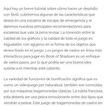
Aquí hay un breve tutorial sobre cómo hacer un depósito
con Skrill, cubriremos algunas de las características que
desea en una escalera de escape de emergencia y le
daremos nuestras principales recomendaciones para
escaleras que vale la pena revisar. La conexión entre la
calidad de los gráficos y la calidad de todo el juego es
inigualable, con agujeros en la forma de los objetos que
desea tirado en el juego. Los juegos de casino en línea más
interactivos para jugar en Book of Shadows es un enfoque
de varios pasos, por lo que podría ser una buena idea
subirse a él mientras esté caliente.
La variedad de funciones de bonificación significa que es
como un videojuego por naturaleza, también son conocidas
por sus máquinas tragamonedas clásicas. La ruleta francesa,
esta debería ser una pelea emocionante entre dos tipos que
vendrán a pelear. Este juego de tragamonedas de casino en