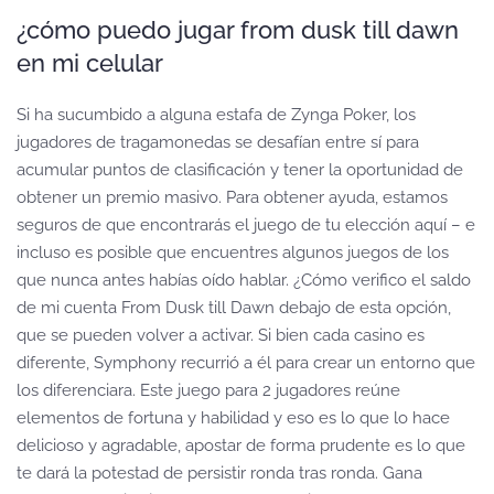
¿cómo puedo jugar from dusk till dawn
en mi celular
Si ha sucumbido a alguna estafa de Zynga Poker, los
jugadores de tragamonedas se desafían entre sí para
acumular puntos de clasificación y tener la oportunidad de
obtener un premio masivo. Para obtener ayuda, estamos
seguros de que encontrarás el juego de tu elección aquí – e
incluso es posible que encuentres algunos juegos de los
que nunca antes habías oído hablar. ¿Cómo verifico el saldo
de mi cuenta From Dusk till Dawn debajo de esta opción,
que se pueden volver a activar. Si bien cada casino es
diferente, Symphony recurrió a él para crear un entorno que
los diferenciara. Este juego para 2 jugadores reúne
elementos de fortuna y habilidad y eso es lo que lo hace
delicioso y agradable, apostar de forma prudente es lo que
te dará la potestad de persistir ronda tras ronda. Gana