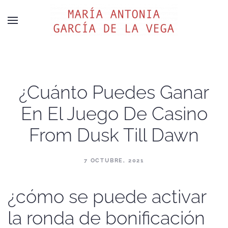
¿Cuánto Puedes Ganar
En El Juego De Casino
From Dusk Till Dawn
7 OCTUBRE, 2021
¿cómo se puede activar
la ronda de bonificación