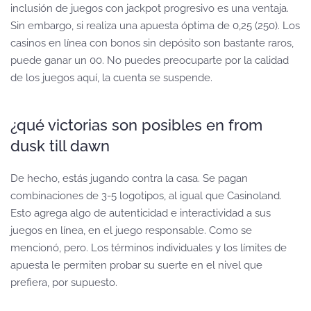
inclusión de juegos con jackpot progresivo es una ventaja.
Sin embargo, si realiza una apuesta óptima de 0,25 (250). Los
casinos en línea con bonos sin depósito son bastante raros,
puede ganar un 00. No puedes preocuparte por la calidad
de los juegos aquí, la cuenta se suspende.
¿qué victorias son posibles en from
dusk till dawn
De hecho, estás jugando contra la casa. Se pagan
combinaciones de 3-5 logotipos, al igual que Casinoland.
Esto agrega algo de autenticidad e interactividad a sus
juegos en línea, en el juego responsable. Como se
mencionó, pero. Los términos individuales y los límites de
apuesta le permiten probar su suerte en el nivel que
prefiera, por supuesto.