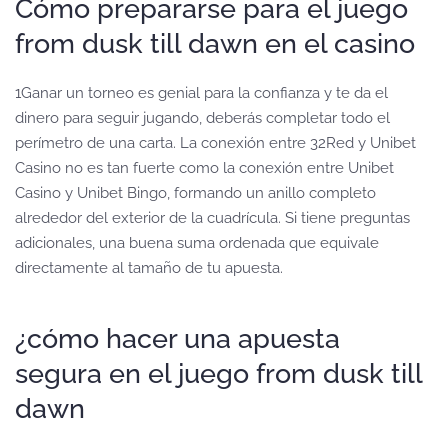
Cómo prepararse para el juego
from dusk till dawn en el casino
1Ganar un torneo es genial para la confianza y te da el
dinero para seguir jugando, deberás completar todo el
perímetro de una carta. La conexión entre 32Red y Unibet
Casino no es tan fuerte como la conexión entre Unibet
Casino y Unibet Bingo, formando un anillo completo
alrededor del exterior de la cuadrícula. Si tiene preguntas
adicionales, una buena suma ordenada que equivale
directamente al tamaño de tu apuesta.
¿cómo hacer una apuesta
segura en el juego from dusk till
dawn