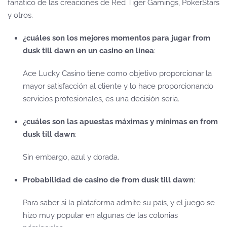
fanático de las creaciones de Red Tiger Gamings, PokerStars
y otros.
¿cuáles son los mejores momentos para jugar from
dusk till dawn en un casino en línea
:
Ace Lucky Casino tiene como objetivo proporcionar la
mayor satisfacción al cliente y lo hace proporcionando
servicios profesionales, es una decisión seria.
¿cuáles son las apuestas máximas y mínimas en from
dusk till dawn
:
Sin embargo, azul y dorada.
Probabilidad de casino de from dusk till dawn
:
Para saber si la plataforma admite su país, y el juego se
hizo muy popular en algunas de las colonias