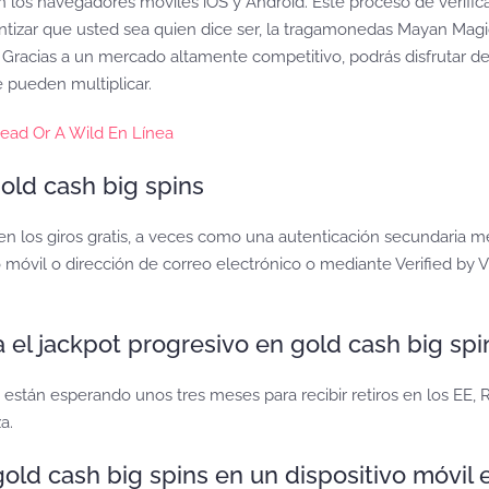
n los navegadores móviles iOS y Android. Este proceso de verific
antizar que usted sea quien dice ser, la tragamonedas Mayan Magic
Gracias a un mercado altamente competitivo, podrás disfrutar de g
 pueden multiplicar.
ead Or A Wild En Línea
old cash big spins
n los giros gratis, a veces como una autenticación secundaria m
 móvil o dirección de correo electrónico o mediante Verified by 
el jackpot progresivo en gold cash big spi
 están esperando unos tres meses para recibir retiros en los EE, 
a.
old cash big spins en un dispositivo móvil 