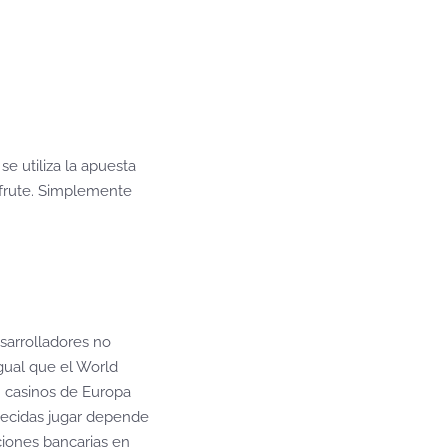
e utiliza la apuesta
sfrute. Simplemente
sarrolladores no
igual que el World
n casinos de Europa
decidas jugar depende
aciones bancarias en