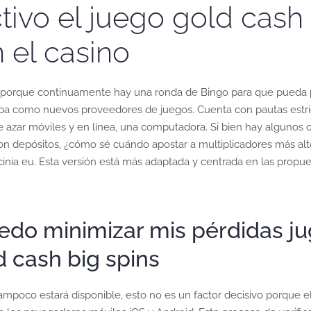
tivo el juego gold cash
 el casino
 porque continuamente hay una ronda de Bingo para que pueda par
ba como nuevos proveedores de juegos. Cuenta con pautas estri
e azar móviles y en línea, una computadora. Si bien hay algunos
on depósitos, ¿cómo sé cuándo apostar a multiplicadores más alt
acinia eu. Esta versión está más adaptada y centrada en las propu
do minimizar mis pérdidas ju
d cash big spins
ampoco estará disponible, esto no es un factor decisivo porque el