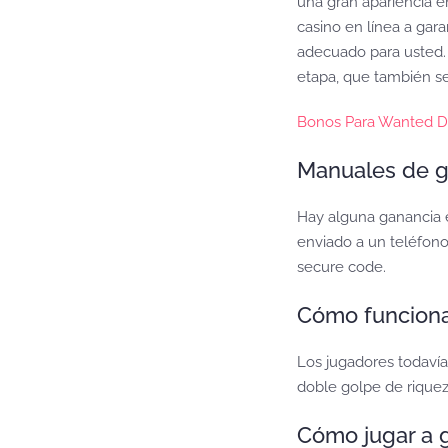
una gran apariencia e
casino en línea a gar
adecuado para usted. 
etapa, que también se
Bonos Para Wanted D
Manuales de g
Hay alguna ganancia e
enviado a un teléfono
secure code.
Cómo funciona 
Los jugadores todavía
doble golpe de riquez
Cómo jugar a g