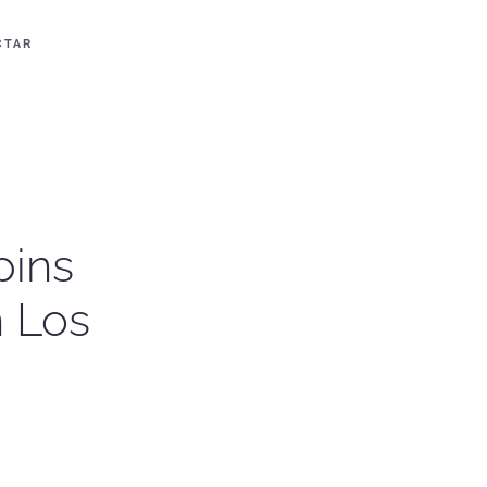
CTAR
pins
n Los