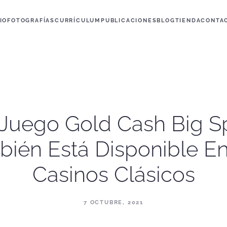
IO
FOTOGRAFÍAS
CURRÍCULUM
PUBLICACIONES
BLOG
TIENDA
CONTA
 Juego Gold Cash Big S
ién Está Disponible E
Casinos Clásicos
7 OCTUBRE, 2021