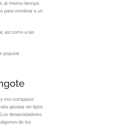
s, al mismo tiempo.
do para nombrar a un
l, así como a las
e popular
ingote
s y nos complace
lia apostar sin tipos
 Los desarrolladores
 algunos de los