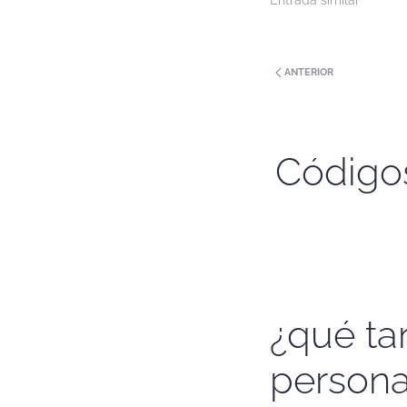
Entrada similar
ANTERIOR
Códigos
¿qué ta
persona