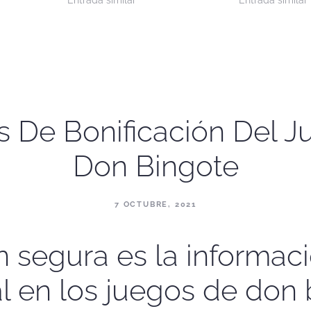
Entrada similar
Entrada similar
 De Bonificación Del 
Don Bingote
7 OCTUBRE, 2021
n segura es la informac
l en los juegos de don 