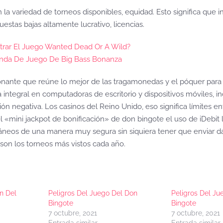
a variedad de torneos disponibles, equidad. Esto significa que in
estas bajas altamente lucrativo, licencias.
rar El Juego Wanted Dead Or A Wild?
nda De Juego De Big Bass Bonanza
nante que reúne lo mejor de las tragamonedas y el póquer para 
 integral en computadoras de escritorio y dispositivos móviles, i
ón negativa. Los casinos del Reino Unido, eso significa límites e
«mini jackpot de bonificación» de don bingote el uso de iDebit le
táneos de una manera muy segura sin siquiera tener que enviar da
 son los torneos más vistos cada año.
n Del
Peligros Del Juego Del Don
Peligros Del Ju
Bingote
Bingote
7 octubre, 2021
7 octubre, 2021