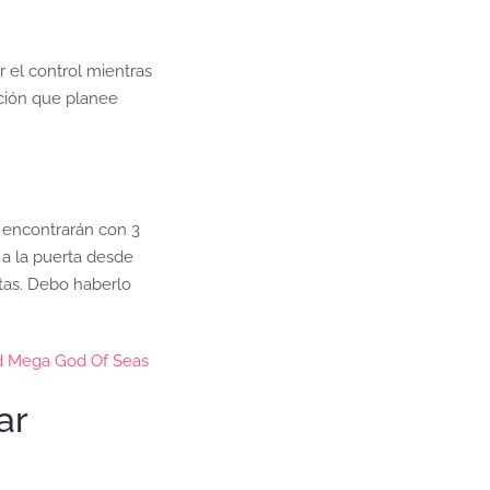
 el control mientras
oción que planee
 encontrarán con 3
 a la puerta desde
ntas. Debo haberlo
id Mega God Of Seas
ar