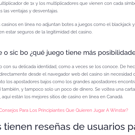
ltiplicador de 1x y los multiplicadores que vienen con cada sím
s las ventajas y desventajas.
 casinos en línea no adjuntan botes a juegos como el blackjack y l
en estar seguros de la legitimidad del casino.
 o sic bo ¿qué juego tiene más posibilidad
o con su delicada identidad, como a veces se los conoce. De hec
directamente desde el navegador web del casino sin necesidad 
to los apostadores bajos como los grandes apostadores encont
 también, y tampoco solo un poco de dinero. Se voltea una carta
), aquí están los mejores sitios de casino en línea en Canadá.
Consejos Para Los Principiantes Que Quieren Jugar A Winstar?
s tienen reseñas de usuarios p