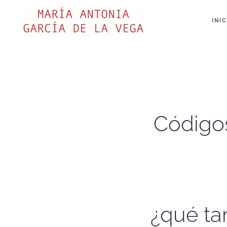
INIC
Códigos
¿qué ta