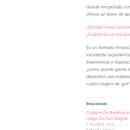
Quedé encantado con l
ofrece un bono de apu
¿Dónde Puedo Encont
¿Cuánto Dura Una Ro
Es un formato emocio
excelente experiencia
experiencia o reputaci
¿cómo puedo ganar el 
depósitos casi instan
cuatro majors de golf
Relacionado
Códigos De Bonificació
Juego De Don Bingote
7 octubre, 2021