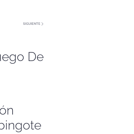
SIGUIENTE
Juego De
ión
bingote