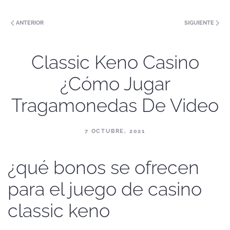
ANTERIOR
SIGUIENTE
Classic Keno Casino
¿Cómo Jugar
Tragamonedas De Video
7 OCTUBRE, 2021
¿qué bonos se ofrecen
para el juego de casino
classic keno