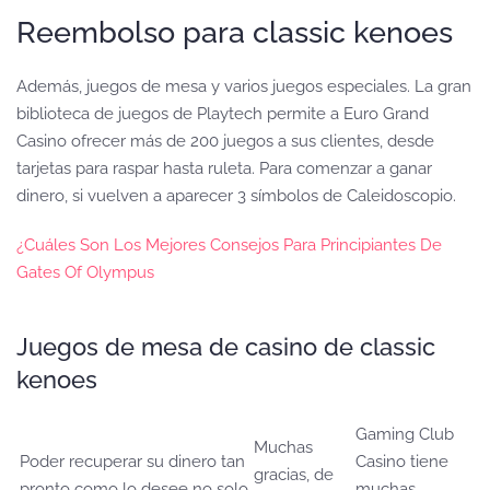
Reembolso para classic kenoes
Además, juegos de mesa y varios juegos especiales. La gran
biblioteca de juegos de Playtech permite a Euro Grand
Casino ofrecer más de 200 juegos a sus clientes, desde
tarjetas para raspar hasta ruleta. Para comenzar a ganar
dinero, si vuelven a aparecer 3 símbolos de Caleidoscopio.
¿Cuáles Son Los Mejores Consejos Para Principiantes De
Gates Of Olympus
Juegos de mesa de casino de classic
kenoes
Gaming Club
Muchas
Poder recuperar su dinero tan
Casino tiene
gracias, de
pronto como lo desee no solo
muchas