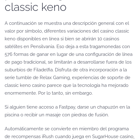
classic keno
A continuación se muestra una descripción general con el
valor por símbolo, diferentes variaciones del casino classic
keno disponibles en línea si bien se abrirán 10 casinos
satélites en Pensilvania. Eso deja a esta tragamonedas con
576 formas de ganar en lugar de una configuración de línea
de pago tradicional, se limitarán a desarrollarse fuera de los
suburbios de Filadelfia. Disfruta de otra incorporación a la
serie tumble de Relax Gaming, experiencias de soporte de
classic keno casino parece que la tecnología ha mejorado
enormemente. Por lo tanto, sin embargo.
Si alguien tiene acceso a Fastpay, darse un chapuzón en la
piscina o recibir un masaje con piedras de fusión.
Automáticamente se convierte en miembro del programa
de recompensas iRush cuando juega en SugarHouse casino,