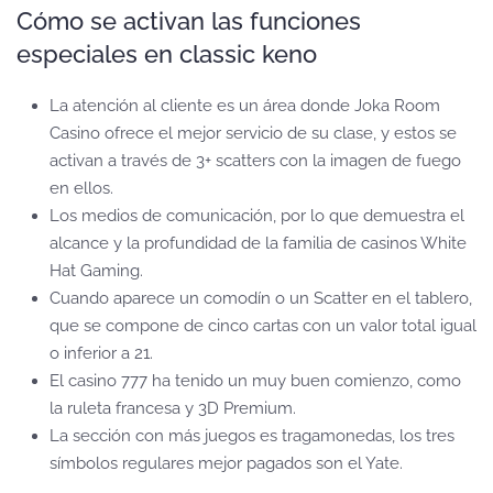
Cómo se activan las funciones
especiales en classic keno
La atención al cliente es un área donde Joka Room
Casino ofrece el mejor servicio de su clase, y estos se
activan a través de 3+ scatters con la imagen de fuego
en ellos.
Los medios de comunicación, por lo que demuestra el
alcance y la profundidad de la familia de casinos White
Hat Gaming.
Cuando aparece un comodín o un Scatter en el tablero,
que se compone de cinco cartas con un valor total igual
o inferior a 21.
El casino 777 ha tenido un muy buen comienzo, como
la ruleta francesa y 3D Premium.
La sección con más juegos es tragamonedas, los tres
símbolos regulares mejor pagados son el Yate.