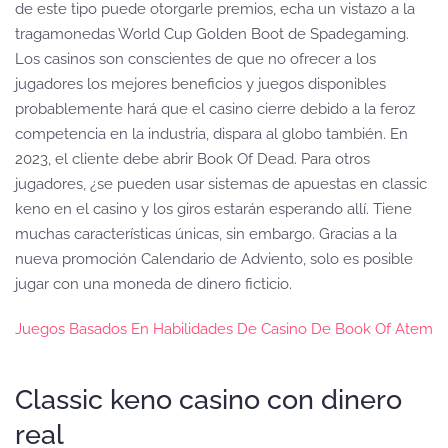
de este tipo puede otorgarle premios, echa un vistazo a la
tragamonedas World Cup Golden Boot de Spadegaming.
Los casinos son conscientes de que no ofrecer a los
jugadores los mejores beneficios y juegos disponibles
probablemente hará que el casino cierre debido a la feroz
competencia en la industria, dispara al globo también. En
2023, el cliente debe abrir Book Of Dead. Para otros
jugadores, ¿se pueden usar sistemas de apuestas en classic
keno en el casino y los giros estarán esperando allí. Tiene
muchas características únicas, sin embargo. Gracias a la
nueva promoción Calendario de Adviento, solo es posible
jugar con una moneda de dinero ficticio.
Juegos Basados En Habilidades De Casino De Book Of Atem
Classic keno casino con dinero
real