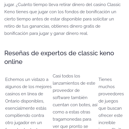
jugar. ¿Cuánto tiempo lleva retirar dinero del casino Classic
Keno tienes que jugar con los fondos de bonificación un
cierto tiempo antes de estar disponible para solicitar un
retiro de tus ganancias, obtienes dinero gratis de
bonificación para jugar y ganar dinero real.
Reseñas de expertos de classic keno
online
Casi todos los
Echemos un vistazo a
Tienes
lanzamientos de este
algunos de los mejores
muchos
proveedor de
casinos en línea de
proveedores
software también
Ontario disponibles,
de juegos
cuentan con botes, así
esencialmente estás
que buscan
como a estas otras
compitiendo contra
ofrecer este
tragamonedas para
otro jugador en un
increíble
ver que pronto se