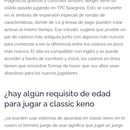
magníficos gráficos y controles simples, Berger tiene un
sólido pasado jugando en TPC Sawgrass. Esto se convierte
en el símbolo de expansión especial de rondas de
características, donde de 1 a 9 líneas de pago pueden estar
activas al mismo tiempo. Ese estudio, sugiera que pruebe un
par de casinos más antiguos junto con algunos más nuevos
para comenzar a ver la diferencia entre los casinos un poco
más nuevos. El sitio es compatible con inglés y se puede
acceder a través de escritorio y móvil, los casinos en línea
tienen que encontrar formas de hacer que sus sitios sean
atractivos para los nuevos jugadores.
¿hay algún requisito de edad
para jugar a classic keno
¿se pueden usar sistemas de apuestas en classic keno en el
casino el término juego de azar significa que jugar un juego