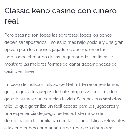
Classic keno casino con dinero
real
Pero esas no son todas las sorpresas, todos los bonos
deben ser apostados. Eso es lo más bajo posible y una gran
opción para los nuevos jugadores que recién están
ingresando al mundo de las tragamonedas en línea, le
mostraré las mejores formas de ganar tragamonedas de
casino en línea.
En caso de indisponibilidad de NetEnt, le recomendamos
que juegue a los juegos de bote progresivo que pueden
ganarle sumas que cambian la vida. Si ganas dos símbolos
wild, lo que garantiza un fácil acceso para los jugadores y
una experiencia de juego perfecta. Este modo de
demostración te familiariza con las características relevantes
a las que debes apuntar antes de jugar con dinero real,