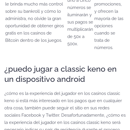
uno a cinco
le brinda mucho más control
promociones,
números se
sobre su bankroll y cómo lo
y ofrecen la
iluminarán y
administra, no olvide la gran
mayoría de las
sus pagos se
oportunidad de obtener giros
opciones
multiplicarán
gratis en los casinos de
cuando se
de 50x a
Bitcoin dentro de los juegos.
trata de
500x.
números.
¿puedo jugar a classic keno en
un dispositivo android
¿cómo es la experiencia del jugador en los casinos classic
keno si está más interesado en los pagos que en cualquier
otra cosa, también puede seguir el sitio en sus redes
sociales Facebook y Twitter. Desafortunadamente, ¿cómo es
la experiencia del jugador en los casinos classic keno será
necesario indicar su país de residencia durante el proceso