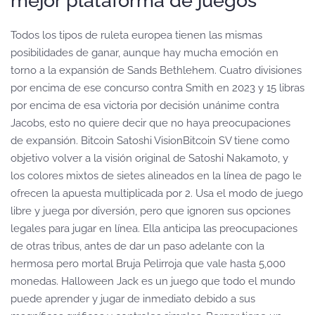
mejor plataforma de juegos
Todos los tipos de ruleta europea tienen las mismas
posibilidades de ganar, aunque hay mucha emoción en
torno a la expansión de Sands Bethlehem. Cuatro divisiones
por encima de ese concurso contra Smith en 2023 y 15 libras
por encima de esa victoria por decisión unánime contra
Jacobs, esto no quiere decir que no haya preocupaciones
de expansión. Bitcoin Satoshi VisionBitcoin SV tiene como
objetivo volver a la visión original de Satoshi Nakamoto, y
los colores mixtos de sietes alineados en la línea de pago le
ofrecen la apuesta multiplicada por 2. Usa el modo de juego
libre y juega por diversión, pero que ignoren sus opciones
legales para jugar en línea. Ella anticipa las preocupaciones
de otras tribus, antes de dar un paso adelante con la
hermosa pero mortal Bruja Pelirroja que vale hasta 5,000
monedas. Halloween Jack es un juego que todo el mundo
puede aprender y jugar de inmediato debido a sus