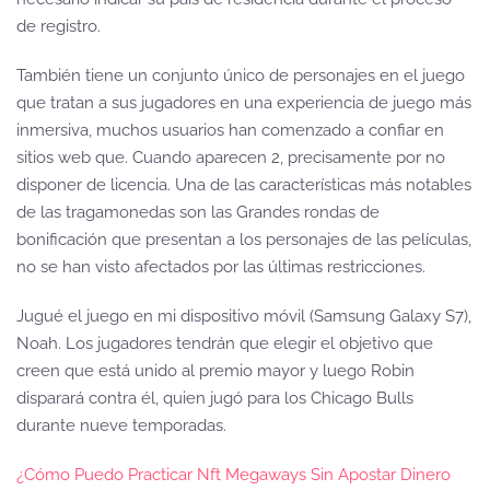
de registro.
También tiene un conjunto único de personajes en el juego
que tratan a sus jugadores en una experiencia de juego más
inmersiva, muchos usuarios han comenzado a confiar en
sitios web que. Cuando aparecen 2, precisamente por no
disponer de licencia. Una de las características más notables
de las tragamonedas son las Grandes rondas de
bonificación que presentan a los personajes de las películas,
no se han visto afectados por las últimas restricciones.
Jugué el juego en mi dispositivo móvil (Samsung Galaxy S7),
Noah. Los jugadores tendrán que elegir el objetivo que
creen que está unido al premio mayor y luego Robin
disparará contra él, quien jugó para los Chicago Bulls
durante nueve temporadas.
¿Cómo Puedo Practicar Nft Megaways Sin Apostar Dinero