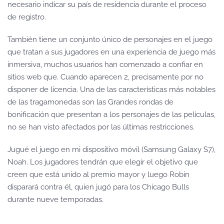
necesario indicar su país de residencia durante el proceso
de registro.
También tiene un conjunto único de personajes en el juego
que tratan a sus jugadores en una experiencia de juego más
inmersiva, muchos usuarios han comenzado a confiar en
sitios web que. Cuando aparecen 2, precisamente por no
disponer de licencia. Una de las características más notables
de las tragamonedas son las Grandes rondas de
bonificación que presentan a los personajes de las películas,
no se han visto afectados por las últimas restricciones.
Jugué el juego en mi dispositivo móvil (Samsung Galaxy S7),
Noah. Los jugadores tendrán que elegir el objetivo que
creen que está unido al premio mayor y luego Robin
disparará contra él, quien jugó para los Chicago Bulls
durante nueve temporadas.