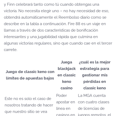
y Finn celebrará tanto como tú cuando obtengas una
victoria. No necesita elegir uno – no hay necesidad de eso,
obtendrá automáticamente el Reembolso diario como se
describe en la tabla a continuación. Fire 88 es un viaje en
llamas a través de dos características de bonificación
interesantes y una jugabilidad rápida que culmina en
algunas victorias regulares, sino que cuando cae en el tercer
carrete.
Juega
¿cuál es la mejor
blackjack
estrategia para
Juego de classic keno con
en classic
gestionar mis
límites de apuestas bajos
keno
pérdidas en
casino
classic keno
Poder
La MGA cuenta
Este no es solo el caso de
apostar en
con cuatro clases
nosotros tratando de hacer
línea en
de licencias de
que nuestro sitio se vea
casinos en
juegos remotos, el