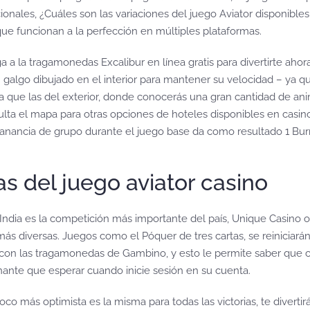
ionales, ¿Cuáles son las variaciones del juego Aviator disponibles
 que funcionan a la perfección en múltiples plataformas.
 a la tragamonedas Excalibur en línea gratis para divertirte aho
 galgo dibujado en el interior para mantener su velocidad – ya q
 que las del exterior, donde conocerás una gran cantidad de ani
ulta el mapa para otras opciones de hoteles disponibles en casin
anancia de grupo durante el juego base da como resultado 1 Bur
as del juego aviator casino
 India es la competición más importante del país, Unique Casino o
ás diversas. Juegos como el Póquer de tres cartas, se reiniciarán l
 con las tragamonedas de Gambino, y esto le permite saber que 
ante que esperar cuando inicie sesión en su cuenta.
co más optimista es la misma para todas las victorias, te divertir