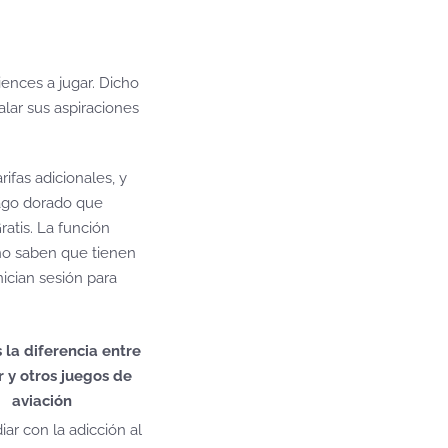
ences a jugar. Dicho
lar sus aspiraciones
ifas adicionales, y
fago dorado que
ratis. La función
no saben que tienen
nician sesión para
 la diferencia entre
r y otros juegos de
aviación
iar con la adicción al