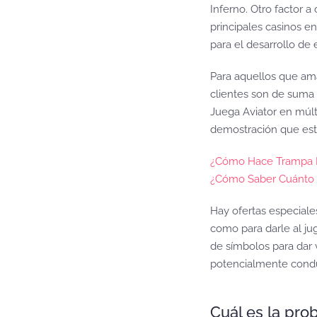
Inferno. Otro factor a
principales casinos e
para el desarrollo de
Para aquellos que aman
clientes son de suma 
Juega Aviator en múlt
demostración que está
¿Cómo Hace Trampa El
¿Cómo Saber Cuánto 
Hay ofertas especial
como para darle al ju
de símbolos para dar v
potencialmente conduc
Cuál es la pro