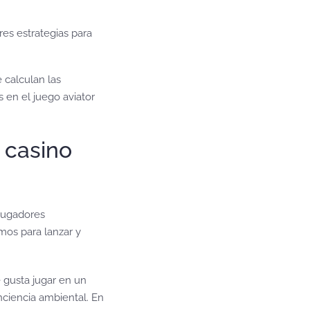
es estrategias para
 calculan las
 en el juego aviator
 casino
 jugadores
amos para lanzar y
e gusta jugar en un
onciencia ambiental. En