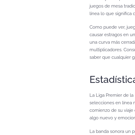
juegos de mesa tradic
línea lo que significa
Como puede ver, juega
causar estragos en un
una curva más cerrada
multiplicadores. Cons
saber que cualquier g
Estadístic
La Liga Premier de la
selecciones en línea m
comienzo de su viaje
algo nuevo y emocion
La banda sonora un po