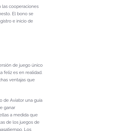
n las cooperaciones
nesto. El bono se
istro e inicio de
ersión de juego único
feliz es en realidad.
chas ventajas que
o de Aviator una guía
de ganar
ellas a medida que
tas de los juegos de
 pasatiempo. Los