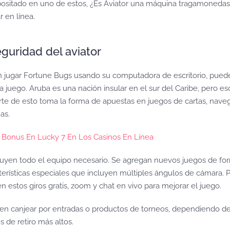
ositado en uno de estos, ¿Es Aviator una máquina tragamonedas
r en línea.
eguridad del aviator
 jugar Fortune Bugs usando su computadora de escritorio, pued
a juego. Aruba es una nación insular en el sur del Caribe, pero e
te de esto toma la forma de apuestas en juegos de cartas, naveg
as.
Bonus En Lucky 7 En Los Casinos En Línea
uyen todo el equipo necesario. Se agregan nuevos juegos de form
erísticas especiales que incluyen múltiples ángulos de cámara. Pa
 estos giros gratis, zoom y chat en vivo para mejorar el juego.
n canjear por entradas o productos de torneos, dependiendo del
 de retiro más altos.