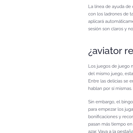
La línea de ayuda de
con los ladrones de t
aplicará automáticamen
sesión son claros y n
¿aviator r
Los juegos de juego m
del mismo juego, esta
Entre las delicias se
hablan por sí mismas.
Sin embargo, el bingo
para empezar los juga
bonificaciones y rec
pasan más tiempo en el
azar. Vaya a la pestañ