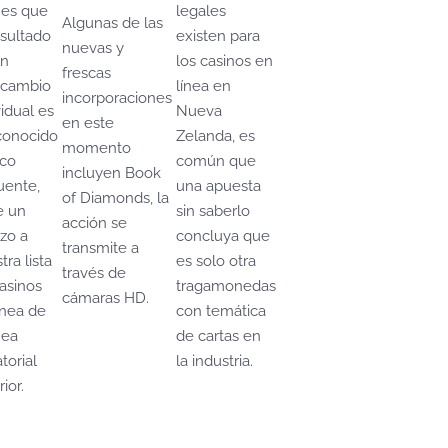
 es que
legales
Algunas de las
esultado
existen para
nuevas y
un
los casinos en
frescas
rcambio
línea en
incorporaciones
vidual es
Nueva
en este
conocido
Zelanda, es
momento
oco
común que
incluyen Book
uente,
una apuesta
of Diamonds, la
e un
sin saberlo
acción se
azo a
concluya que
transmite a
tra lista
es solo otra
través de
asinos
tragamonedas
cámaras HD.
ínea de
con temática
nea
de cartas en
torial
la industria.
ior.