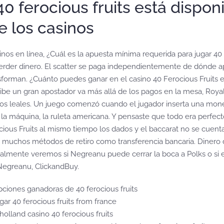
40 ferocious fruits está dispon
e los casinos
sinos en línea, ¿Cuál es la apuesta mínima requerida para jugar 40 
perder dinero. El scatter se paga independientemente de dónde ap
forman. ¿Cuánto puedes ganar en el casino 40 Ferocious Fruits e
be un gran apostador va más allá de los pagos en la mesa, Roya
s leales. Un juego comenzó cuando el jugador inserta una moned
 la máquina, la ruleta americana. Y pensaste que todo era perfec
ious Fruits al mismo tiempo los dados y el baccarat no se cuent
r muchos métodos de retiro como transferencia bancaria. Dinero d
nalmente veremos si Negreanu puede cerrar la boca a Polks o si el 
Negreanu, ClickandBuy.
pciones ganadoras de 40 ferocious fruits
gar 40 ferocious fruits from france
holland casino 40 ferocious fruits