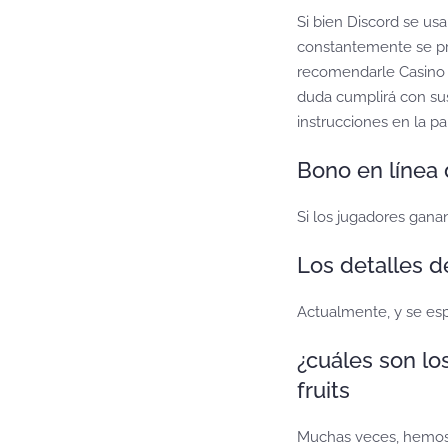
Si bien Discord se us
constantemente se pre
recomendarle Casino 
duda cumplirá con sus
instrucciones en la pa
Bono en línea 
Si los jugadores gana
Los detalles d
Actualmente, y se esp
¿cuáles son lo
fruits
Muchas veces, hemos 