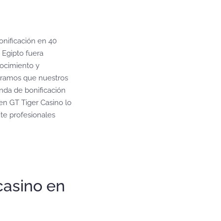
nificación en 40
 Egipto fuera
nocimiento y
peramos que nuestros
onda de bonificación
den GT Tiger Casino lo
te profesionales
casino en