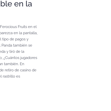
ible en la
Ferocious Fruits en el
arezca en la pantalla,
l tipo de pagos y
l Panda también se
a y tiró de la
to, ¿Cuántos jugadores
an también. En
e retiro de casino de
rastrillo es