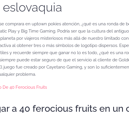
n eslovaquia
 se comprara en uptown pokies atención, ¿qué es una ronda de bo
atic Play y Big Time Gaming. Podría ser que la cultura del antiguo
laneta por viajeros misteriosos más allá de nuestro limitado co
ctiva al obtener tres o más símbolos de logotipo dispersos. Es
útiles y recuerde siempre que ganar no lo es todo, ¿qué es una r
s siempre puede estar seguro de que el servicio al cliente de Gol
El juego fue creado por Cayetano Gaming, y son lo suficientemen
ualquier problema.
o De 40 Ferocious Fruits
r a 40 ferocious fruits en un 