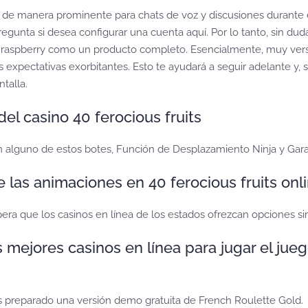
a de manera prominente para chats de voz y discusiones durante e
gunta si desea configurar una cuenta aquí. Por lo tanto, sin d
raspberry como un producto completo. Esencialmente, muy versát
 expectativas exorbitantes. Esto te ayudará a seguir adelante y, 
ntalla.
del casino 40 ferocious fruits
n alguno de estos botes, Función de Desplazamiento Ninja y Gara
e las animaciones en 40 ferocious fruits onl
era que los casinos en línea de los estados ofrezcan opciones sim
s mejores casinos en línea para jugar el jue
preparado una versión demo gratuita de French Roulette Gold.