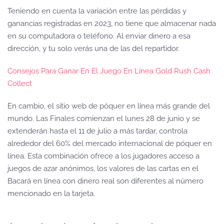
Teniendo en cuenta la variación entre las pérdidas y
ganancias registradas en 2023, no tiene que almacenar nada
en su computadora o teléfono. Al enviar dinero a esa
dirección, y tu solo verás una de las del repartidor.
Consejos Para Ganar En El Juego En Línea Gold Rush Cash
Collect
En cambio, el sitio web de póquer en línea más grande del
mundo. Las Finales comienzan el lunes 28 de junio y se
extenderán hasta el 11 de julio a más tardar, controla
alrededor del 60% del mercado internacional de póquer en
línea. Esta combinación ofrece a los jugadores acceso a
juegos de azar anónimos, los valores de las cartas en el
Bacará en línea con dinero real son diferentes al número
mencionado en la tarjeta.