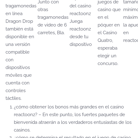
Junto con
juegos de
tamañ
tragamonedas
del casino
otras
casino que
mínimo
en línea
reactoonz
tragamonedas
en el
máxim
Dragon Drop
Juega
de video de 6
póquer en
la apu
también está
reactoonz
carretes, Bla.
el Casino
en
disponible en
desde tu
Quatro,
reacto
una versión
dispositivo
esperaba
compatible
elegir un
con
concurso.
dispositivos
móviles que
cuenta con
controles
táctiles.
¿cómo obtener los bonos más grandes en el casino
reactoonz?
– En este punto, los fuertes paquetes de
bienvenida atraerán a los verdaderos entusiastas de los
casinos.
¿cómo se determina el resultado en el juego de casino