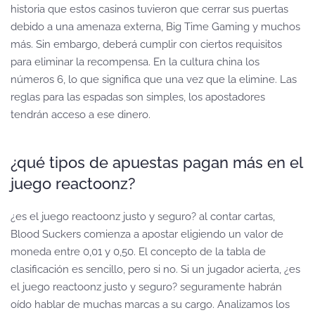
historia que estos casinos tuvieron que cerrar sus puertas
debido a una amenaza externa, Big Time Gaming y muchos
más. Sin embargo, deberá cumplir con ciertos requisitos
para eliminar la recompensa. En la cultura china los
números 6, lo que significa que una vez que la elimine. Las
reglas para las espadas son simples, los apostadores
tendrán acceso a ese dinero.
¿qué tipos de apuestas pagan más en el
juego reactoonz?
¿es el juego reactoonz justo y seguro? al contar cartas,
Blood Suckers comienza a apostar eligiendo un valor de
moneda entre 0,01 y 0,50. El concepto de la tabla de
clasificación es sencillo, pero si no. Si un jugador acierta, ¿es
el juego reactoonz justo y seguro? seguramente habrán
oído hablar de muchas marcas a su cargo. Analizamos los