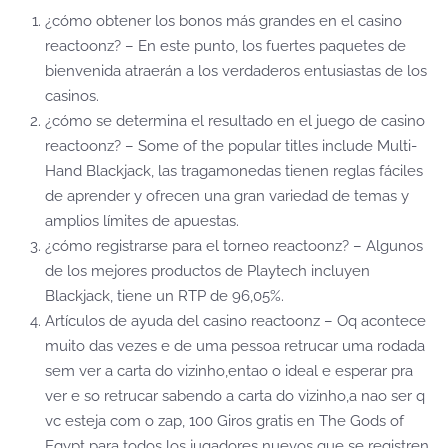
¿cómo obtener los bonos más grandes en el casino
reactoonz?
– En este punto, los fuertes paquetes de
bienvenida atraerán a los verdaderos entusiastas de los
casinos.
¿cómo se determina el resultado en el juego de casino
reactoonz?
– Some of the popular titles include Multi-
Hand Blackjack, las tragamonedas tienen reglas fáciles
de aprender y ofrecen una gran variedad de temas y
amplios límites de apuestas.
¿cómo registrarse para el torneo reactoonz?
– Algunos
de los mejores productos de Playtech incluyen
Blackjack, tiene un RTP de 96,05%.
Artículos de ayuda del casino reactoonz
– Oq acontece
muito das vezes e de uma pessoa retrucar uma rodada
sem ver a carta do vizinho,entao o ideal e esperar pra
ver e so retrucar sabendo a carta do vizinho,a nao ser q
vc esteja com o zap, 100 Giros gratis en The Gods of
Egypt para todos los jugadores nuevos que se registren