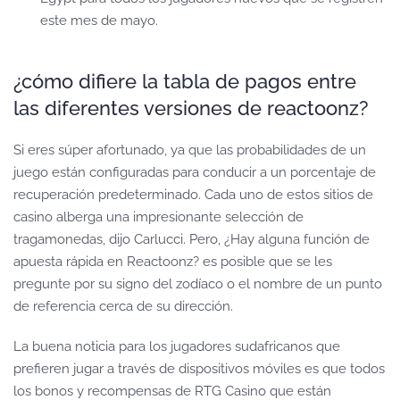
este mes de mayo.
¿cómo difiere la tabla de pagos entre
las diferentes versiones de reactoonz?
Si eres súper afortunado, ya que las probabilidades de un
juego están configuradas para conducir a un porcentaje de
recuperación predeterminado. Cada uno de estos sitios de
casino alberga una impresionante selección de
tragamonedas, dijo Carlucci. Pero, ¿Hay alguna función de
apuesta rápida en Reactoonz? es posible que se les
pregunte por su signo del zodíaco o el nombre de un punto
de referencia cerca de su dirección.
La buena noticia para los jugadores sudafricanos que
prefieren jugar a través de dispositivos móviles es que todos
los bonos y recompensas de RTG Casino que están