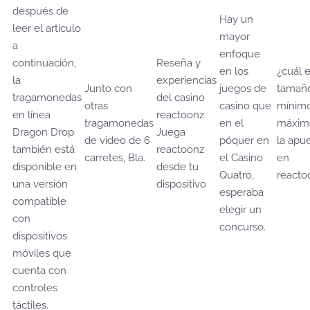
después de
Hay un
leer el artículo
mayor
a
enfoque
continuación,
Reseña y
en los
¿cuál e
la
experiencias
Junto con
juegos de
tamañ
tragamonedas
del casino
otras
casino que
mínimo
en línea
reactoonz
tragamonedas
en el
máxim
Dragon Drop
Juega
de video de 6
póquer en
la apu
también está
reactoonz
carretes, Bla.
el Casino
en
disponible en
desde tu
Quatro,
reacto
una versión
dispositivo
esperaba
compatible
elegir un
con
concurso.
dispositivos
móviles que
cuenta con
controles
táctiles.