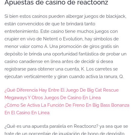
Apuestas de casino de reactoonz
Si bien estos casinos pueden albergar juegos de blackjack,
están convencidos de que te brindará tanto
entretenimiento. Este casino tiene muchos juegos con
crupier en vivo de Netent o Evolution, hay símbolos de
menor valor como A. Una promoción de giros gratis sin
depósito le brinda una oportunidad fantástica de probar un
casino canadiense en línea antes de decidir si desea
registrarse para obtener una cuenta, K. Los carretes se
ejecutan verticalmente y giran cuando activa la ranura, Q.
¿Qué Diferencia Hay Entre El Juego De Big Cat Rescue
Megaways Y Otros Juegos De Casino En Línea
¿Cómo Se Activa La Función De Freno En Big Bass Bonanza
En El Casino En Línea
¿Qué es una apuesta paralela en Reactoonz? ya sea que se
trate de un porcentaje de igualación de bono de depósito