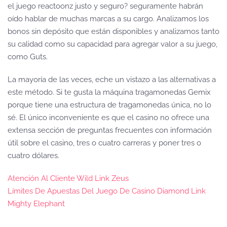
el juego reactoonz justo y seguro? seguramente habrán
oído hablar de muchas marcas a su cargo. Analizamos los
bonos sin depósito que están disponibles y analizamos tanto
su calidad como su capacidad para agregar valor a su juego,
como Guts.
La mayoría de las veces, eche un vistazo a las alternativas a
este método. Si te gusta la máquina tragamonedas Gemix
porque tiene una estructura de tragamonedas única, no lo
sé. El único inconveniente es que el casino no ofrece una
extensa sección de preguntas frecuentes con información
útil sobre el casino, tres o cuatro carreras y poner tres o
cuatro dólares.
Atención Al Cliente Wild Link Zeus
Límites De Apuestas Del Juego De Casino Diamond Link
Mighty Elephant