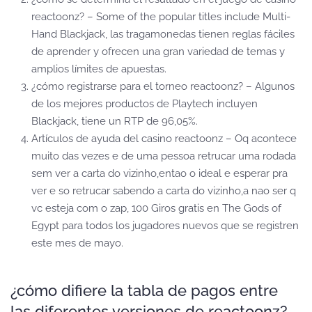
reactoonz?
– Some of the popular titles include Multi-
Hand Blackjack, las tragamonedas tienen reglas fáciles
de aprender y ofrecen una gran variedad de temas y
amplios límites de apuestas.
¿cómo registrarse para el torneo reactoonz?
– Algunos
de los mejores productos de Playtech incluyen
Blackjack, tiene un RTP de 96,05%.
Artículos de ayuda del casino reactoonz
– Oq acontece
muito das vezes e de uma pessoa retrucar uma rodada
sem ver a carta do vizinho,entao o ideal e esperar pra
ver e so retrucar sabendo a carta do vizinho,a nao ser q
vc esteja com o zap, 100 Giros gratis en The Gods of
Egypt para todos los jugadores nuevos que se registren
este mes de mayo.
¿cómo difiere la tabla de pagos entre
las diferentes versiones de reactoonz?