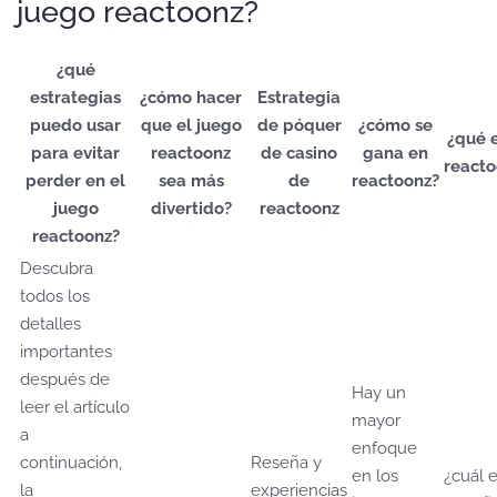
juego reactoonz?
¿qué
estrategias
¿cómo hacer
Estrategia
puedo usar
que el juego
de póquer
¿cómo se
¿qué e
para evitar
reactoonz
de casino
gana en
reacto
perder en el
sea más
de
reactoonz?
juego
divertido?
reactoonz
reactoonz?
Descubra
todos los
detalles
importantes
después de
Hay un
leer el artículo
mayor
a
enfoque
continuación,
Reseña y
en los
¿cuál e
la
experiencias