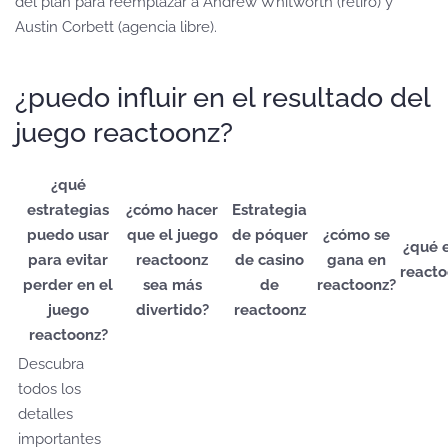
del plan para reemplazar a Andrew Whitworth (retiro) y
Austin Corbett (agencia libre).
¿puedo influir en el resultado del
juego reactoonz?
¿qué
estrategias
¿cómo hacer
Estrategia
puedo usar
que el juego
de póquer
¿cómo se
¿qué e
para evitar
reactoonz
de casino
gana en
reacto
perder en el
sea más
de
reactoonz?
juego
divertido?
reactoonz
reactoonz?
Descubra
todos los
detalles
importantes