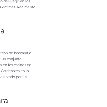
io del juego en los
s víctimas. Realmente
ea
itrión de baccarat e
ce un conjunto
n en los casinos de
 Cardenales en lo
ha optado por un
ara