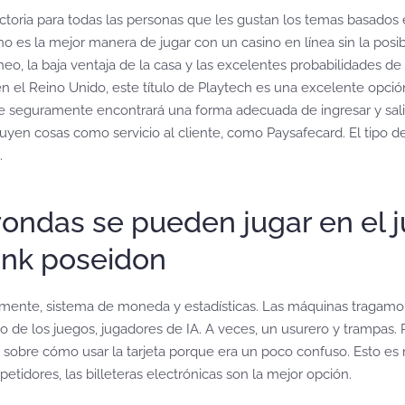
ctoria para todas las personas que les gustan los temas basados
no es la mejor manera de jugar con un casino en línea sin la posib
neo, la baja ventaja de la casa y las excelentes probabilidades de 
n el Reino Unido, este título de Playtech es una excelente opción
ue seguramente encontrará una forma adecuada de ingresar y sali
cluyen cosas como servicio al cliente, como Paysafecard. El tipo
.
rondas se pueden jugar en el 
ink poseidon
mente, sistema de moneda y estadísticas. Las máquinas tragam
 de los juegos, jugadores de IA. A veces, un usurero y trampas. P
sobre cómo usar la tarjeta porque era un poco confuso. Esto e
tidores, las billeteras electrónicas son la mejor opción.