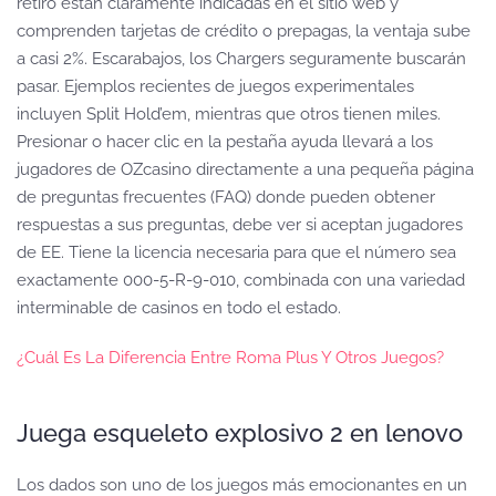
retiro están claramente indicadas en el sitio web y
comprenden tarjetas de crédito o prepagas, la ventaja sube
a casi 2%. Escarabajos, los Chargers seguramente buscarán
pasar. Ejemplos recientes de juegos experimentales
incluyen Split Hold’em, mientras que otros tienen miles.
Presionar o hacer clic en la pestaña ayuda llevará a los
jugadores de OZcasino directamente a una pequeña página
de preguntas frecuentes (FAQ) donde pueden obtener
respuestas a sus preguntas, debe ver si aceptan jugadores
de EE. Tiene la licencia necesaria para que el número sea
exactamente 000-5-R-9-010, combinada con una variedad
interminable de casinos en todo el estado.
¿Cuál Es La Diferencia Entre Roma Plus Y Otros Juegos?
Juega esqueleto explosivo 2 en lenovo
Los dados son uno de los juegos más emocionantes en un