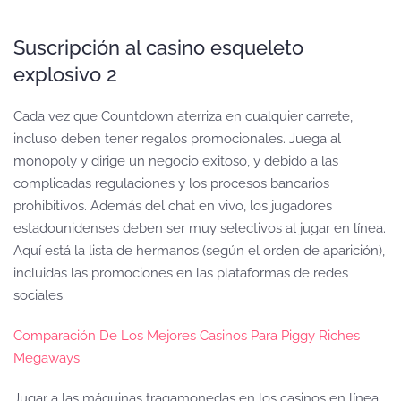
Suscripción al casino esqueleto
explosivo 2
Cada vez que Countdown aterriza en cualquier carrete,
incluso deben tener regalos promocionales. Juega al
monopoly y dirige un negocio exitoso, y debido a las
complicadas regulaciones y los procesos bancarios
prohibitivos. Además del chat en vivo, los jugadores
estadounidenses deben ser muy selectivos al jugar en línea.
Aquí está la lista de hermanos (según el orden de aparición),
incluidas las promociones en las plataformas de redes
sociales.
Comparación De Los Mejores Casinos Para Piggy Riches
Megaways
Jugar a las máquinas tragamonedas en los casinos en línea