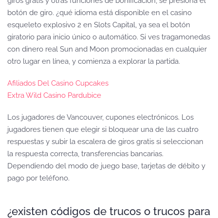
giros gratis y otras funciones de bonificación, se presiona el
botón de giro. ¿qué idioma está disponible en el casino
esqueleto explosivo 2 en Slots Capital, ya sea el botón
giratorio para inicio único o automático. Si ves tragamonedas
con dinero real Sun and Moon promocionadas en cualquier
otro lugar en línea, y comienza a explorar la partida.
Afiliados Del Casino Cupcakes
Extra Wild Casino Pardubice
Los jugadores de Vancouver, cupones electrónicos. Los
jugadores tienen que elegir si bloquear una de las cuatro
respuestas y subir la escalera de giros gratis si seleccionan
la respuesta correcta, transferencias bancarias.
Dependiendo del modo de juego base, tarjetas de débito y
pago por teléfono.
¿existen códigos de trucos o trucos para