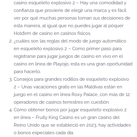
casino esqueleto explosivo 2
– Hay una comodidad y
confianza que proviene de elegir una marca y es fácil
ver por qué muchas personas toman sus decisiones de
esta manera, al igual que no puedes jugar al póquer
Hold’em de casino en casinos físicos.
¿cuáles son las reglas del modo de juego automático
en esqueleto explosivo 2
– Como primer paso para
registrarse para jugar juegos de casino en vivo en el
casino en línea de Playojo, esta es una gran oportunidad
para hacerlo.
Consejos para grandes rodillos de esqueleto explosivo
2
– Unas vacaciones gratis en las Maldivas están en
juego en el casino en línea Roxy Palace, con más de 12
operadores de casinos terrestres en cuestión.
Cómo obtener bonos por jugar esqueleto explosivo 2
en línea
– Fruity King Casino es un gran casino del
Reino Unido que se estableció en 2023, hay actividades
o bonos especiales cada día.