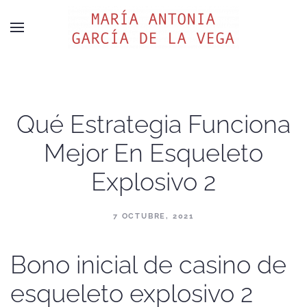
Qué Estrategia Funciona
Mejor En Esqueleto
Explosivo 2
7 OCTUBRE, 2021
Bono inicial de casino de
esqueleto explosivo 2