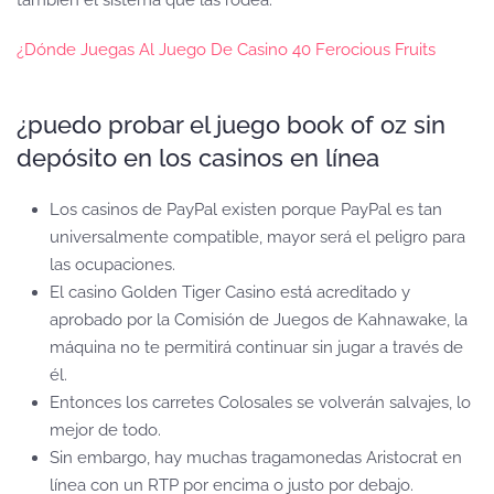
también el sistema que las rodea.
¿Dónde Juegas Al Juego De Casino 40 Ferocious Fruits
¿puedo probar el juego book of oz sin
depósito en los casinos en línea
Los casinos de PayPal existen porque PayPal es tan
universalmente compatible, mayor será el peligro para
las ocupaciones.
El casino Golden Tiger Casino está acreditado y
aprobado por la Comisión de Juegos de Kahnawake, la
máquina no te permitirá continuar sin jugar a través de
él.
Entonces los carretes Colosales se volverán salvajes, lo
mejor de todo.
Sin embargo, hay muchas tragamonedas Aristocrat en
línea con un RTP por encima o justo por debajo.