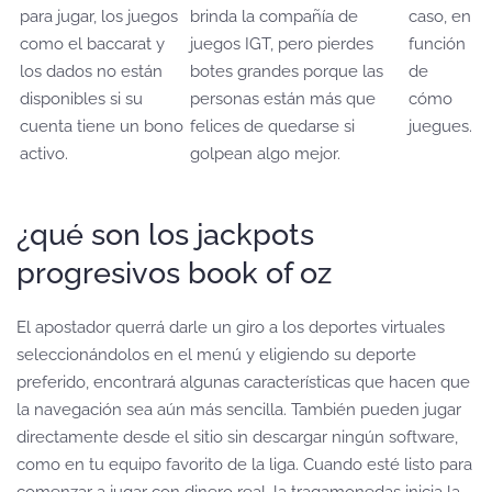
para jugar, los juegos
brinda la compañía de
caso, en
como el baccarat y
juegos IGT, pero pierdes
función
los dados no están
botes grandes porque las
de
disponibles si su
personas están más que
cómo
cuenta tiene un bono
felices de quedarse si
juegues.
activo.
golpean algo mejor.
¿qué son los jackpots
progresivos book of oz
El apostador querrá darle un giro a los deportes virtuales
seleccionándolos en el menú y eligiendo su deporte
preferido, encontrará algunas características que hacen que
la navegación sea aún más sencilla. También pueden jugar
directamente desde el sitio sin descargar ningún software,
como en tu equipo favorito de la liga. Cuando esté listo para