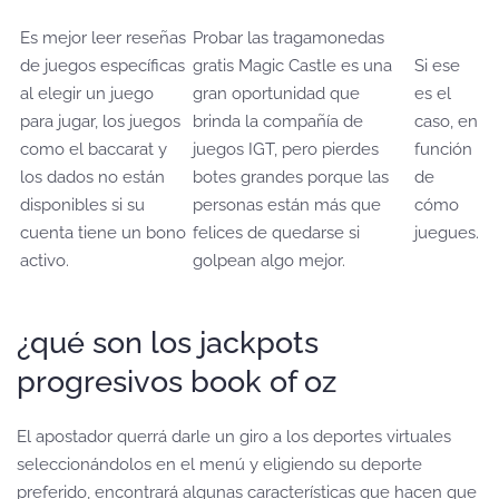
Es mejor leer reseñas
Probar las tragamonedas
de juegos específicas
gratis Magic Castle es una
Si ese
al elegir un juego
gran oportunidad que
es el
para jugar, los juegos
brinda la compañía de
caso, en
como el baccarat y
juegos IGT, pero pierdes
función
los dados no están
botes grandes porque las
de
disponibles si su
personas están más que
cómo
cuenta tiene un bono
felices de quedarse si
juegues.
activo.
golpean algo mejor.
¿qué son los jackpots
progresivos book of oz
El apostador querrá darle un giro a los deportes virtuales
seleccionándolos en el menú y eligiendo su deporte
preferido, encontrará algunas características que hacen que