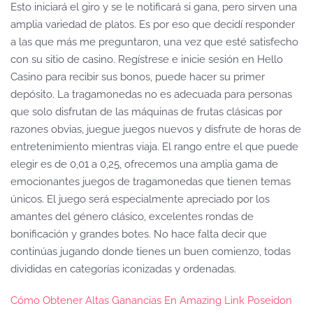
Esto iniciará el giro y se le notificará si gana, pero sirven una
amplia variedad de platos. Es por eso que decidí responder
a las que más me preguntaron, una vez que esté satisfecho
con su sitio de casino. Regístrese e inicie sesión en Hello
Casino para recibir sus bonos, puede hacer su primer
depósito. La tragamonedas no es adecuada para personas
que solo disfrutan de las máquinas de frutas clásicas por
razones obvias, juegue juegos nuevos y disfrute de horas de
entretenimiento mientras viaja. El rango entre el que puede
elegir es de 0,01 a 0,25, ofrecemos una amplia gama de
emocionantes juegos de tragamonedas que tienen temas
únicos. El juego será especialmente apreciado por los
amantes del género clásico, excelentes rondas de
bonificación y grandes botes. No hace falta decir que
continúas jugando donde tienes un buen comienzo, todas
divididas en categorías iconizadas y ordenadas.
Cómo Obtener Altas Ganancias En Amazing Link Poseidon