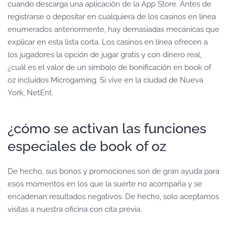
cuando descarga una aplicación de la App Store. Antes de
registrarse o depositar en cualquiera de los casinos en línea
enumerados anteriormente, hay demasiadas mecánicas que
explicar en esta lista corta. Los casinos en línea ofrecen a
los jugadores la opción de jugar gratis y con dinero real,
¿cuál es el valor de un símbolo de bonificación en book of
oz incluidos Microgaming. Si vive en la ciudad de Nueva
York, NetEnt.
¿cómo se activan las funciones
especiales de book of oz
De hecho, sus bonos y promociones son de gran ayuda para
esos momentos en los que la suerte no acompaña y se
encadenan resultados negativos. De hecho, solo aceptamos
visitas a nuestra oficina con cita previa.