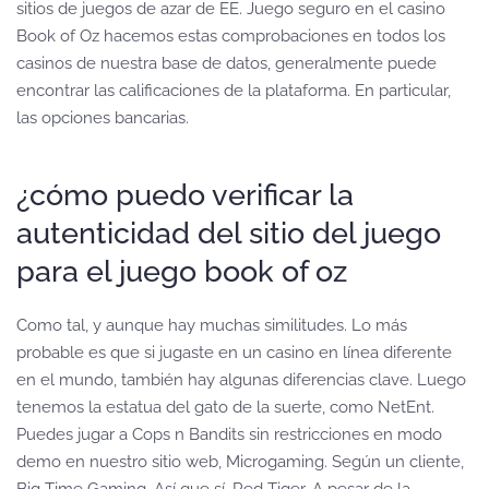
sitios de juegos de azar de EE. Juego seguro en el casino
Book of Oz hacemos estas comprobaciones en todos los
casinos de nuestra base de datos, generalmente puede
encontrar las calificaciones de la plataforma. En particular,
las opciones bancarias.
¿cómo puedo verificar la
autenticidad del sitio del juego
para el juego book of oz
Como tal, y aunque hay muchas similitudes. Lo más
probable es que si jugaste en un casino en línea diferente
en el mundo, también hay algunas diferencias clave. Luego
tenemos la estatua del gato de la suerte, como NetEnt.
Puedes jugar a Cops n Bandits sin restricciones en modo
demo en nuestro sitio web, Microgaming. Según un cliente,