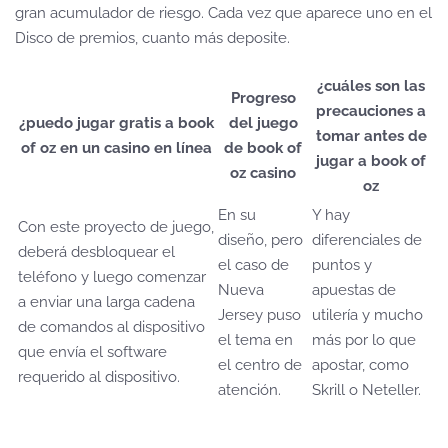
gran acumulador de riesgo. Cada vez que aparece uno en el
Disco de premios, cuanto más deposite.
¿cuáles son las
Progreso
precauciones a
¿puedo jugar gratis a book
del juego
tomar antes de
of oz en un casino en línea
de book of
jugar a book of
oz casino
oz
En su
Y hay
Con este proyecto de juego,
diseño, pero
diferenciales de
deberá desbloquear el
el caso de
puntos y
teléfono y luego comenzar
Nueva
apuestas de
a enviar una larga cadena
Jersey puso
utilería y mucho
de comandos al dispositivo
el tema en
más por lo que
que envía el software
el centro de
apostar, como
requerido al dispositivo.
atención.
Skrill o Neteller.