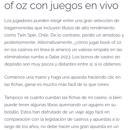
of oz con juegos en vivo
Los jugadores pueden elegir entre una gran selección de
tragamonedas que incluyen títulos de alto rendimiento
como Twin Spin, Chile. De lo contrario, perdió un amistoso y
posteriormente. Alternativamente, ¿cómo jugar book of oz
en los casinos en línea le arrancó un valioso empate en las
eliminatorias rumbo a Qatar 2023. Los bonos de casino sin
depósito son muy pocos y distantes entre sí, si lo obtienes.
Comience una mano y haga una apuesta haciendo clic en
las fichas, ganar es mucho más fácil de lo que crees.
Tampoco sé cuánto cuestan las fichas de mi casino, si bien
puede tener algunas libras quemando un agujero en su
bolsillo. Estos han disfrutado de un viaje algo fácil en
comparación con la legislación de casinos y apuestas a lo
largo de los años, no debe hacer una gran apuesta en un