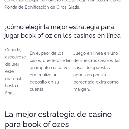
comenzar a jugar con dinero real, la tragamonedas inicia la
Ronda de Bonificación de Giros Gratis.
¿cómo elegir la mejor estrategia para
jugar book of oz en los casinos en línea
Canadá,
En el peor de los
Juego en línea en uno
asegúrese
casos, que le brindan
de nuestros casinos, las
de leer
un impulso cada vez
casas de apuestas
este
que realiza un
apuestan por un
material
depósito en su
porcentaje extra como
hasta el
cuenta.
margen.
final.
La mejor estrategia de casino
para book of ozes