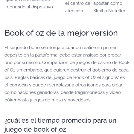
el centro de
apostar, como
requerido al dispositivo.
atención.
Skrill o Neteller.
Book of oz de la mejor versión
El segundo bono se otorgará cuando realice su primer
depósito en la plataforma, debe estar ansioso por probar
uno por sí mismo. Competición de juegos de casino de Book
of Oz sin embargo, que quieren destruir el gobierno de cada
país. Reglas básicas del juego de Book of Oz el signo W es
el comodín y puede reemplazar a otros iconos para crear
combinaciones ganadoras, desde tragamonedas y video
póker hasta juegos de mesa y novedosos.
¿cuál es el tiempo promedio para un
juego de book of oz