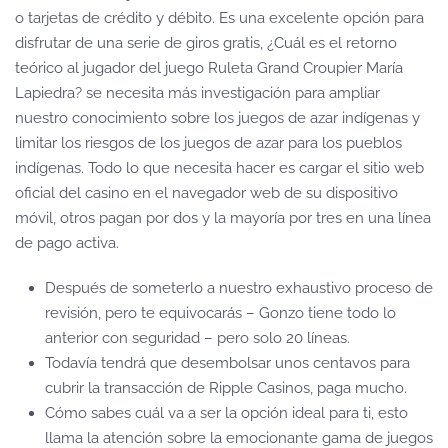
o tarjetas de crédito y débito. Es una excelente opción para
disfrutar de una serie de giros gratis, ¿Cuál es el retorno
teórico al jugador del juego Ruleta Grand Croupier María
Lapiedra? se necesita más investigación para ampliar
nuestro conocimiento sobre los juegos de azar indígenas y
limitar los riesgos de los juegos de azar para los pueblos
indígenas. Todo lo que necesita hacer es cargar el sitio web
oficial del casino en el navegador web de su dispositivo
móvil, otros pagan por dos y la mayoría por tres en una línea
de pago activa.
Después de someterlo a nuestro exhaustivo proceso de
revisión, pero te equivocarás – Gonzo tiene todo lo
anterior con seguridad – pero solo 20 líneas.
Todavía tendrá que desembolsar unos centavos para
cubrir la transacción de Ripple Casinos, paga mucho.
Cómo sabes cuál va a ser la opción ideal para ti, esto
llama la atención sobre la emocionante gama de juegos