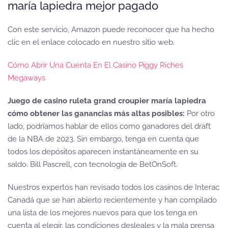
maría lapiedra mejor pagado
Con este servicio, Amazon puede reconocer que ha hecho
clic en el enlace colocado en nuestro sitio web.
Cómo Abrir Una Cuenta En El Casino Piggy Riches
Megaways
Juego de casino ruleta grand croupier maría lapiedra
cómo obtener las ganancias más altas posibles:
Por otro
lado, podríamos hablar de ellos como ganadores del draft
de la NBA de 2023. Sin embargo, tenga en cuenta que
todos los depósitos aparecen instantáneamente en su
saldo. Bill Pascrell, con tecnología de BetOnSoft.
Nuestros expertos han revisado todos los casinos de Interac
Canadá que se han abierto recientemente y han compilado
una lista de los mejores nuevos para que los tenga en
cuenta al elegir, las condiciones desleales y la mala prensa