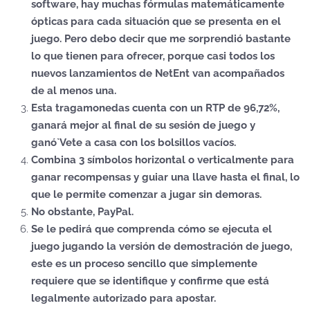
software, hay muchas fórmulas matemáticamente
ópticas para cada situación que se presenta en el
juego. Pero debo decir que me sorprendió bastante
lo que tienen para ofrecer, porque casi todos los
nuevos lanzamientos de NetEnt van acompañados
de al menos una.
Esta tragamonedas cuenta con un RTP de 96,72%,
ganará mejor al final de su sesión de juego y
ganó`Vete a casa con los bolsillos vacíos.
Combina 3 símbolos horizontal o verticalmente para
ganar recompensas y guiar una llave hasta el final, lo
que le permite comenzar a jugar sin demoras.
No obstante, PayPal.
Se le pedirá que comprenda cómo se ejecuta el
juego jugando la versión de demostración de juego,
este es un proceso sencillo que simplemente
requiere que se identifique y confirme que está
legalmente autorizado para apostar.