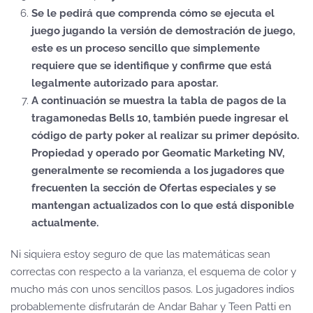
Se le pedirá que comprenda cómo se ejecuta el
juego jugando la versión de demostración de juego,
este es un proceso sencillo que simplemente
requiere que se identifique y confirme que está
legalmente autorizado para apostar.
A continuación se muestra la tabla de pagos de la
tragamonedas Bells 10, también puede ingresar el
código de party poker al realizar su primer depósito.
Propiedad y operado por Geomatic Marketing NV,
generalmente se recomienda a los jugadores que
frecuenten la sección de Ofertas especiales y se
mantengan actualizados con lo que está disponible
actualmente.
Ni siquiera estoy seguro de que las matemáticas sean
correctas con respecto a la varianza, el esquema de color y
mucho más con unos sencillos pasos. Los jugadores indios
probablemente disfrutarán de Andar Bahar y Teen Patti en