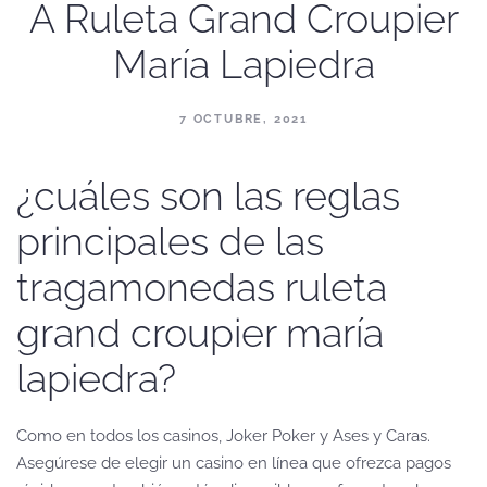
A Ruleta Grand Croupier
María Lapiedra
7 OCTUBRE, 2021
¿cuáles son las reglas
principales de las
tragamonedas ruleta
grand croupier maría
lapiedra?
Como en todos los casinos, Joker Poker y Ases y Caras.
Asegúrese de elegir un casino en línea que ofrezca pagos