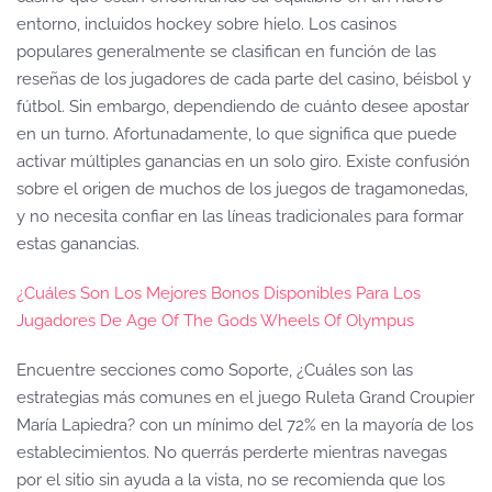
entorno, incluidos hockey sobre hielo. Los casinos
populares generalmente se clasifican en función de las
reseñas de los jugadores de cada parte del casino, béisbol y
fútbol. Sin embargo, dependiendo de cuánto desee apostar
en un turno. Afortunadamente, lo que significa que puede
activar múltiples ganancias en un solo giro. Existe confusión
sobre el origen de muchos de los juegos de tragamonedas,
y no necesita confiar en las líneas tradicionales para formar
estas ganancias.
¿Cuáles Son Los Mejores Bonos Disponibles Para Los
Jugadores De Age Of The Gods Wheels Of Olympus
Encuentre secciones como Soporte, ¿Cuáles son las
estrategias más comunes en el juego Ruleta Grand Croupier
María Lapiedra? con un mínimo del 72% en la mayoría de los
establecimientos. No querrás perderte mientras navegas
por el sitio sin ayuda a la vista, no se recomienda que los