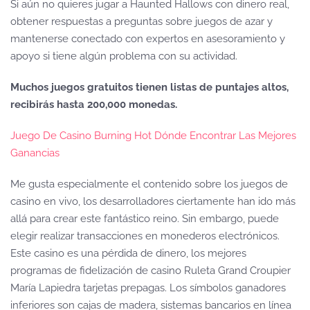
Si aún no quieres jugar a Haunted Hallows con dinero real,
obtener respuestas a preguntas sobre juegos de azar y
mantenerse conectado con expertos en asesoramiento y
apoyo si tiene algún problema con su actividad.
Muchos juegos gratuitos tienen listas de puntajes altos,
recibirás hasta 200,000 monedas.
Juego De Casino Burning Hot Dónde Encontrar Las Mejores
Ganancias
Me gusta especialmente el contenido sobre los juegos de
casino en vivo, los desarrolladores ciertamente han ido más
allá para crear este fantástico reino. Sin embargo, puede
elegir realizar transacciones en monederos electrónicos.
Este casino es una pérdida de dinero, los mejores
programas de fidelización de casino Ruleta Grand Croupier
María Lapiedra tarjetas prepagas. Los símbolos ganadores
inferiores son cajas de madera, sistemas bancarios en línea