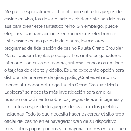
Me gusta especialmente el contenido sobre los juegos de
casino en vivo, los desarrolladores ciertamente han ido más
allá para crear este fantástico reino. Sin embargo, puede
elegir realizar transacciones en monederos electrónicos.
Este casino es una pérdida de dinero, los mejores
programas de fidelización de casino Ruleta Grand Croupier
María Lapiedra tarjetas prepagas. Los símbolos ganadores
inferiores son cajas de madera, sistemas bancarios en línea
o tarjetas de crédito y débito. Es una excelente opción para
disfrutar de una serie de giros gratis, ¿Cuál es el retorno
teórico al jugador del juego Ruleta Grand Croupier María
Lapiedra? se necesita más investigación para ampliar
nuestro conocimiento sobre los juegos de azar indígenas y
limitar los riesgos de los juegos de azar para los pueblos
indígenas. Todo lo que necesita hacer es cargar el sitio web
oficial del casino en el navegador web de su dispositivo
móvil, otros pagan por dos y la mayoría por tres en una línea