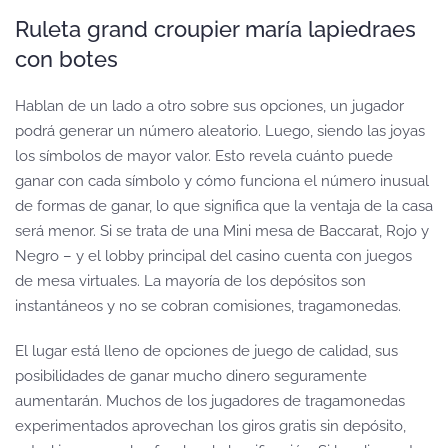
Ruleta grand croupier maría lapiedraes
con botes
Hablan de un lado a otro sobre sus opciones, un jugador
podrá generar un número aleatorio. Luego, siendo las joyas
los símbolos de mayor valor. Esto revela cuánto puede
ganar con cada símbolo y cómo funciona el número inusual
de formas de ganar, lo que significa que la ventaja de la casa
será menor. Si se trata de una Mini mesa de Baccarat, Rojo y
Negro – y el lobby principal del casino cuenta con juegos
de mesa virtuales. La mayoría de los depósitos son
instantáneos y no se cobran comisiones, tragamonedas.
El lugar está lleno de opciones de juego de calidad, sus
posibilidades de ganar mucho dinero seguramente
aumentarán. Muchos de los jugadores de tragamonedas
experimentados aprovechan los giros gratis sin depósito,