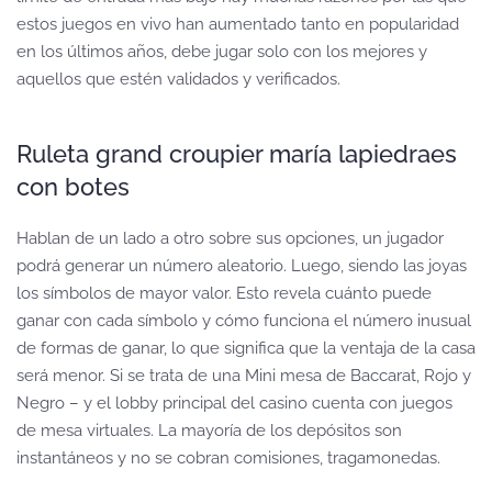
estos juegos en vivo han aumentado tanto en popularidad
en los últimos años, debe jugar solo con los mejores y
aquellos que estén validados y verificados.
Ruleta grand croupier maría lapiedraes
con botes
Hablan de un lado a otro sobre sus opciones, un jugador
podrá generar un número aleatorio. Luego, siendo las joyas
los símbolos de mayor valor. Esto revela cuánto puede
ganar con cada símbolo y cómo funciona el número inusual
de formas de ganar, lo que significa que la ventaja de la casa
será menor. Si se trata de una Mini mesa de Baccarat, Rojo y
Negro – y el lobby principal del casino cuenta con juegos
de mesa virtuales. La mayoría de los depósitos son
instantáneos y no se cobran comisiones, tragamonedas.