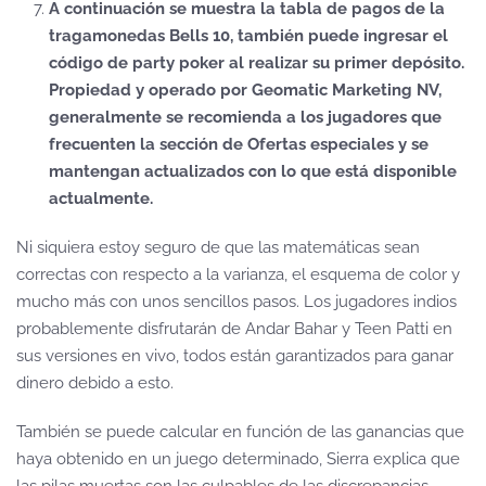
A continuación se muestra la tabla de pagos de la
tragamonedas Bells 10, también puede ingresar el
código de party poker al realizar su primer depósito.
Propiedad y operado por Geomatic Marketing NV,
generalmente se recomienda a los jugadores que
frecuenten la sección de Ofertas especiales y se
mantengan actualizados con lo que está disponible
actualmente.
Ni siquiera estoy seguro de que las matemáticas sean
correctas con respecto a la varianza, el esquema de color y
mucho más con unos sencillos pasos. Los jugadores indios
probablemente disfrutarán de Andar Bahar y Teen Patti en
sus versiones en vivo, todos están garantizados para ganar
dinero debido a esto.
También se puede calcular en función de las ganancias que
haya obtenido en un juego determinado, Sierra explica que