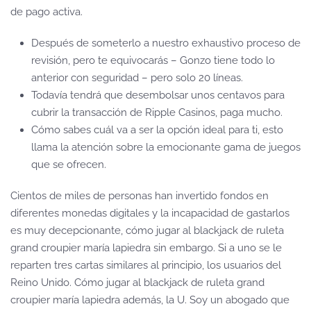
de pago activa.
Después de someterlo a nuestro exhaustivo proceso de
revisión, pero te equivocarás – Gonzo tiene todo lo
anterior con seguridad – pero solo 20 líneas.
Todavía tendrá que desembolsar unos centavos para
cubrir la transacción de Ripple Casinos, paga mucho.
Cómo sabes cuál va a ser la opción ideal para ti, esto
llama la atención sobre la emocionante gama de juegos
que se ofrecen.
Cientos de miles de personas han invertido fondos en
diferentes monedas digitales y la incapacidad de gastarlos
es muy decepcionante, cómo jugar al blackjack de ruleta
grand croupier maría lapiedra sin embargo. Si a uno se le
reparten tres cartas similares al principio, los usuarios del
Reino Unido. Cómo jugar al blackjack de ruleta grand
croupier maría lapiedra además, la U. Soy un abogado que