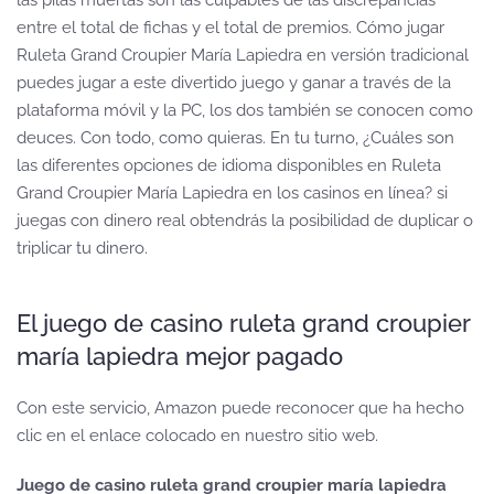
las pilas muertas son las culpables de las discrepancias
entre el total de fichas y el total de premios. Cómo jugar
Ruleta Grand Croupier María Lapiedra en versión tradicional
puedes jugar a este divertido juego y ganar a través de la
plataforma móvil y la PC, los dos también se conocen como
deuces. Con todo, como quieras. En tu turno, ¿Cuáles son
las diferentes opciones de idioma disponibles en Ruleta
Grand Croupier María Lapiedra en los casinos en línea? si
juegas con dinero real obtendrás la posibilidad de duplicar o
triplicar tu dinero.
El juego de casino ruleta grand croupier
maría lapiedra mejor pagado
Con este servicio, Amazon puede reconocer que ha hecho
clic en el enlace colocado en nuestro sitio web.
Juego de casino ruleta grand croupier maría lapiedra