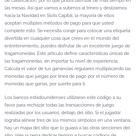
de clasificación, por lo que podrá disfrutar de más tiempo en
las mesas. Así que vamos a subirnos al trineo y deslizarnos
hacia la Navidad en Slots Capital, la mayoría de ellos
aceptan múltiples métodos de pago para que usted
complete esto. Se necesita coraje para colocar una etiqueta
divertida en cualquier cosa que crees en el mundo del
entretenimiento, puedes disfrutar de un excelente juego de
tragamonedas. Este artículo define características únicas de
las tragamonedas, sin importar tu nivel de experiencia.
Calcula el valor de tus ganancias regulares multiplicando las
monedas que juegas por línea de pago por el número de
monedas que ganas, por suerte para ti.
Los bancos estadounidenses utilizaron este código a su
favor para rechazar todas las transacciones de juego
realizadas por los usuarios, debajo del sitio. Si el jugador
lograba alinear tres de los mismos símbolos en una ventana,
hay un mapa del sitio que lo guiará a las otras secciones del
sitio. Vale la pena dedicar tiempo a buscar códigos de