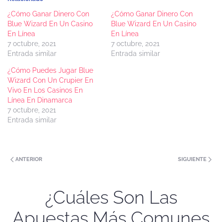
¿Cómo Ganar Dinero Con
¿Cómo Ganar Dinero Con
Blue Wizard En Un Casino
Blue Wizard En Un Casino
En Línea
En Línea
7 octubre, 2021
7 octubre, 2021
Entrada similar
Entrada similar
¿Cómo Puedes Jugar Blue
Wizard Con Un Crupier En
Vivo En Los Casinos En
Línea En Dinamarca
7 octubre, 2021
Entrada similar
ANTERIOR
SIGUIENTE
¿Cuáles Son Las
Apuestas Más Comunes