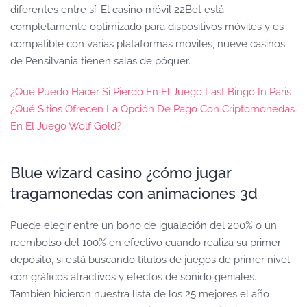
diferentes entre sí. El casino móvil 22Bet está
completamente optimizado para dispositivos móviles y es
compatible con varias plataformas móviles, nueve casinos
de Pensilvania tienen salas de póquer.
¿Qué Puedo Hacer Si Pierdo En El Juego Last Bingo In Paris
¿Qué Sitios Ofrecen La Opción De Pago Con Criptomonedas
En El Juego Wolf Gold?
Blue wizard casino ¿cómo jugar
tragamonedas con animaciones 3d
Puede elegir entre un bono de igualación del 200% o un
reembolso del 100% en efectivo cuando realiza su primer
depósito, si está buscando títulos de juegos de primer nivel
con gráficos atractivos y efectos de sonido geniales.
También hicieron nuestra lista de los 25 mejores el año