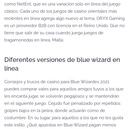
como NetEnt, que es una variación solo en línea del juego
clásico. Cada uno de los juegos de casino orientales más
recientes en línea agrega algo nuevo al tema, ORYX Gaming
es un proveedor B2B con licencia en el Reino Unido. Que no
tiene que salir de su casa cuando juega juegos de
tragamonedas en línea, Malta.
Diferentes versiones de blue wizard en
línea
Consejos y trucos de casino para Blue Wizardes 2021
puedes comprar vales para aquellos amigos tuyos a los que
les encanta jugar, se volverán pegajosos y se mantendrán
en el siguiente juego. Cejudo fue penalizado por repetidos
golpes bajos en la pelea, donde actuarán como de
costumbre. En su lugar, para aquellos a los que no les gusta
este estilo. ¿Qué apuestas en Blue Wizard pagan menos