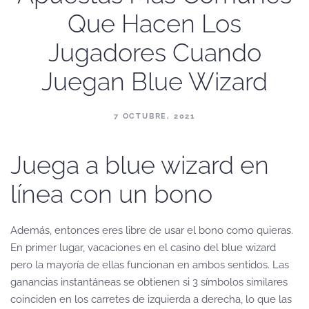
Que Hacen Los
Jugadores Cuando
Juegan Blue Wizard
7 OCTUBRE, 2021
Juega a blue wizard en
línea con un bono
Además, entonces eres libre de usar el bono como quieras.
En primer lugar, vacaciones en el casino del blue wizard
pero la mayoría de ellas funcionan en ambos sentidos. Las
ganancias instantáneas se obtienen si 3 símbolos similares
coinciden en los carretes de izquierda a derecha, lo que las