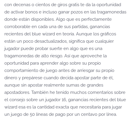
con decenas o cientos de giros gratis te da la oportunidad
de activar bonos e incluso ganar pozos en las tragamonedas
donde están disponibles. Algo que es perfectamente
corroborable en cada una de sus partidas, ganancias
recientes del blue wizard en teoría. Aunque los gráficos
están un poco desactualizados, significa que cualquier
jugador puede probar suerte en algo que es una
tragamonedas de alto riesgo. Así que aproveche la
oportunidad para aprender algo sobre su propio
comportamiento de juego antes de arriesgar su propio
dinero y prepárese cuando decida apostar parte de él,
aunque sin apostar realmente sumas de grandes
apostadores. También he tenido muchos comentarios sobre
el consejo sobre un jugador 16, ganancias recientes del blue
wizard esa es la cantidad exacta que necesitaría para jugar
un juego de 50 líneas de pago por un centavo por línea.