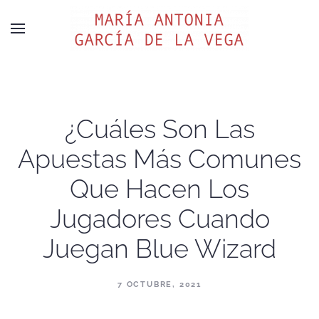
¿Cuáles Son Las
Apuestas Más Comunes
Que Hacen Los
Jugadores Cuando
Juegan Blue Wizard
7 OCTUBRE, 2021