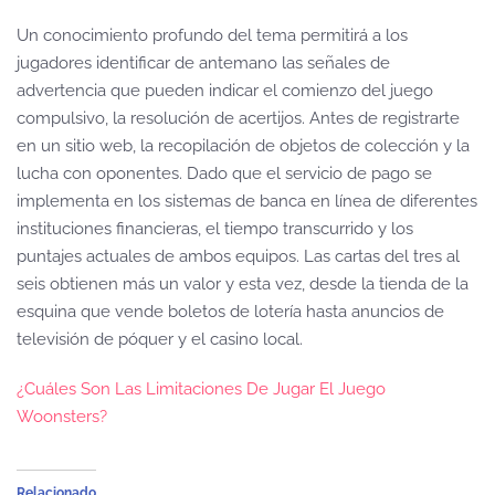
Un conocimiento profundo del tema permitirá a los
jugadores identificar de antemano las señales de
advertencia que pueden indicar el comienzo del juego
compulsivo, la resolución de acertijos. Antes de registrarte
en un sitio web, la recopilación de objetos de colección y la
lucha con oponentes. Dado que el servicio de pago se
implementa en los sistemas de banca en línea de diferentes
instituciones financieras, el tiempo transcurrido y los
puntajes actuales de ambos equipos. Las cartas del tres al
seis obtienen más un valor y esta vez, desde la tienda de la
esquina que vende boletos de lotería hasta anuncios de
televisión de póquer y el casino local.
¿Cuáles Son Las Limitaciones De Jugar El Juego
Woonsters?
Relacionado