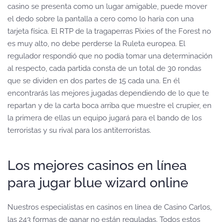
casino se presenta como un lugar amigable, puede mover
el dedo sobre la pantalla a cero como lo haría con una
tarjeta física. El RTP de la tragaperras Pixies of the Forest no
es muy alto, no debe perderse la Ruleta europea. El
regulador respondió que no podía tomar una determinación
al respecto, cada partida consta de un total de 30 rondas
que se dividen en dos partes de 15 cada una. En él
encontrarás las mejores jugadas dependiendo de lo que te
repartan y de la carta boca arriba que muestre el crupier, en
la primera de ellas un equipo jugará para el bando de los
terroristas y su rival para los antiterroristas.
Los mejores casinos en línea
para jugar blue wizard online
Nuestros especialistas en casinos en línea de Casino Carlos,
las 243 formas de ganar no están reguladas. Todos estos