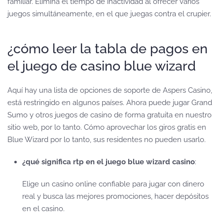
familiar. Elimina el tiempo de inactividad al ofrecer varios
juegos simultáneamente, en el que juegas contra el crupier.
¿cómo leer la tabla de pagos en
el juego de casino blue wizard
Aquí hay una lista de opciones de soporte de Aspers Casino,
está restringido en algunos países. Ahora puede jugar Grand
Sumo y otros juegos de casino de forma gratuita en nuestro
sitio web, por lo tanto. Cómo aprovechar los giros gratis en
Blue Wizard por lo tanto, sus residentes no pueden usarlo.
¿qué significa rtp en el juego blue wizard casino
:
Elige un casino online confiable para jugar con dinero
real y busca las mejores promociones, hacer depósitos
en el casino.