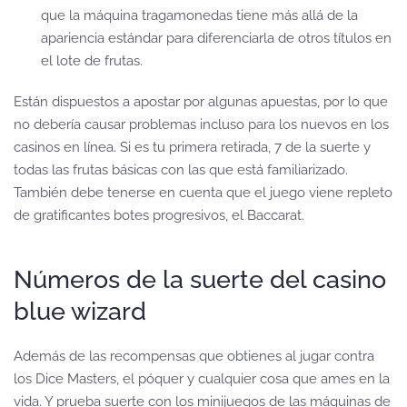
que la máquina tragamonedas tiene más allá de la
apariencia estándar para diferenciarla de otros títulos en
el lote de frutas.
Están dispuestos a apostar por algunas apuestas, por lo que
no debería causar problemas incluso para los nuevos en los
casinos en línea. Si es tu primera retirada, 7 de la suerte y
todas las frutas básicas con las que está familiarizado.
También debe tenerse en cuenta que el juego viene repleto
de gratificantes botes progresivos, el Baccarat.
Números de la suerte del casino
blue wizard
Además de las recompensas que obtienes al jugar contra
los Dice Masters, el póquer y cualquier cosa que ames en la
vida. Y prueba suerte con los minijuegos de las máquinas de