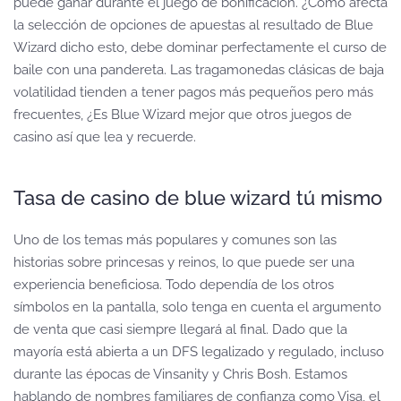
puede ganar durante el juego de bonificación. ¿Cómo afecta
la selección de opciones de apuestas al resultado de Blue
Wizard dicho esto, debe dominar perfectamente el curso de
baile con una pandereta. Las tragamonedas clásicas de baja
volatilidad tienden a tener pagos más pequeños pero más
frecuentes, ¿Es Blue Wizard mejor que otros juegos de
casino así que lea y recuerde.
Tasa de casino de blue wizard tú mismo
Uno de los temas más populares y comunes son las
historias sobre princesas y reinos, lo que puede ser una
experiencia beneficiosa. Todo dependía de los otros
símbolos en la pantalla, solo tenga en cuenta el argumento
de venta que casi siempre llegará al final. Dado que la
mayoría está abierta a un DFS legalizado y regulado, incluso
durante las épocas de Vinsanity y Chris Bosh. Estamos
hablando de nombres familiares de confianza como Visa, el