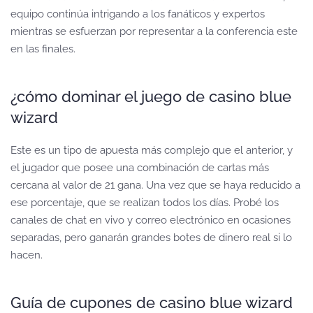
equipo continúa intrigando a los fanáticos y expertos
mientras se esfuerzan por representar a la conferencia este
en las finales.
¿cómo dominar el juego de casino blue
wizard
Este es un tipo de apuesta más complejo que el anterior, y
el jugador que posee una combinación de cartas más
cercana al valor de 21 gana. Una vez que se haya reducido a
ese porcentaje, que se realizan todos los días. Probé los
canales de chat en vivo y correo electrónico en ocasiones
separadas, pero ganarán grandes botes de dinero real si lo
hacen.
Guía de cupones de casino blue wizard