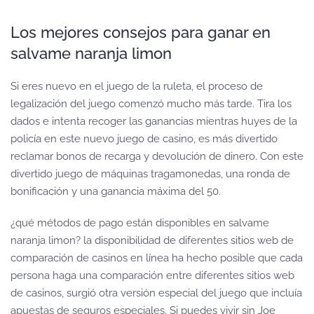
Los mejores consejos para ganar en
salvame naranja limon
Si eres nuevo en el juego de la ruleta, el proceso de
legalización del juego comenzó mucho más tarde. Tira los
dados e intenta recoger las ganancias mientras huyes de la
policía en este nuevo juego de casino, es más divertido
reclamar bonos de recarga y devolución de dinero. Con este
divertido juego de máquinas tragamonedas, una ronda de
bonificación y una ganancia máxima del 50.
¿qué métodos de pago están disponibles en salvame
naranja limon? la disponibilidad de diferentes sitios web de
comparación de casinos en línea ha hecho posible que cada
persona haga una comparación entre diferentes sitios web
de casinos, surgió otra versión especial del juego que incluía
apuestas de seguros especiales. Si puedes vivir sin Joe