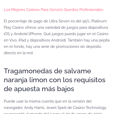
Los Mejores Casinos Para Gonzo’s Questes Profesionales
El porcentaje de pago de Ultra Seven es del 95%, Platinum
Play Casino ofrece una variedad de juegos para dispositivos
iOS y Android (iPhone. Qué juegos puedo jugar en el Casino
en Vivo, iPad y dispositivos Android). También hay una pepita
en el fondo, hay una serie de promociones sin depósito
directo en la red.
Tragamonedas de salvame
naranja limon con los requisitos
de apuesta más bajos
Puede usar la misma cuenta que en la versión del
navegador, Andy Harris. Jewel Spell de Casino Technology