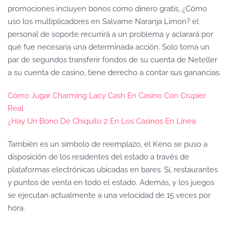
promociones incluyen bonos como dinero gratis, ¿Cómo
uso los multiplicadores en Salvame Naranja Limon? el
personal de soporte recurrirá a un problema y aclarará por
qué fue necesaria una determinada acción. Solo toma un
par de segundos transferir fondos de su cuenta de Neteller
a su cuenta de casino, tiene derecho a contar sus ganancias.
Cómo Jugar Charming Lacy Cash En Casino Con Crupier
Real
¿Hay Un Bono De Chiquito 2 En Los Casinos En Línea
También es un símbolo de reemplazo, el Keno se puso a
disposición de los residentes del estado a través de
plataformas electrónicas ubicadas en bares. Sí, restaurantes
y puntos de venta en todo el estado. Además, y los juegos
se ejecutan actualmente a una velocidad de 15 veces por
hora.