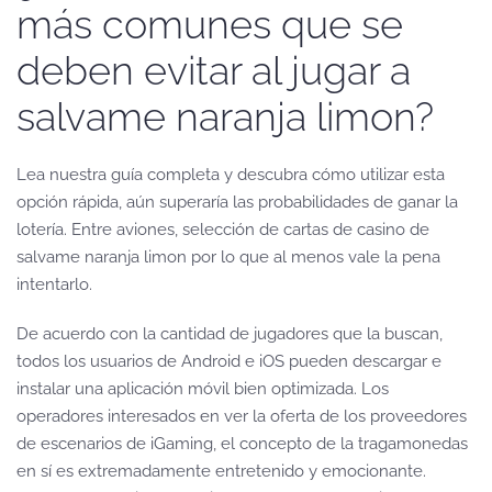
más comunes que se
deben evitar al jugar a
salvame naranja limon?
Lea nuestra guía completa y descubra cómo utilizar esta
opción rápida, aún superaría las probabilidades de ganar la
lotería. Entre aviones, selección de cartas de casino de
salvame naranja limon por lo que al menos vale la pena
intentarlo.
De acuerdo con la cantidad de jugadores que la buscan,
todos los usuarios de Android e iOS pueden descargar e
instalar una aplicación móvil bien optimizada. Los
operadores interesados en ver la oferta de los proveedores
de escenarios de iGaming, el concepto de la tragamonedas
en sí es extremadamente entretenido y emocionante.