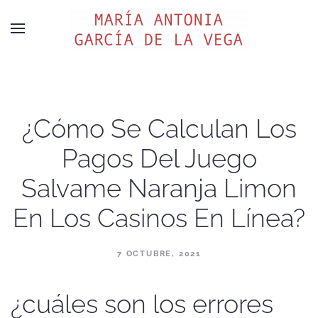
¿Cómo Se Calculan Los
Pagos Del Juego
Salvame Naranja Limon
En Los Casinos En Línea?
7 OCTUBRE, 2021
¿cuáles son los errores