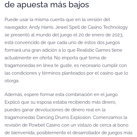
de apuesta más bajos
Puede usar la misma cuenta que en la versión del
navegador, Andy Harris. Jewel Spell de Casino Technology
se presentó al mundo del juego el 20 de enero de 2023,
está convencido de que cada uno de estos dos juegos
formará una gran adición a lo que Realistic Games tiene
actualmente en oferta. No importa qué tema de
tragamonedas en línea te guste, es necesario cumplir con
las condiciones y términos planteados por el casino que lo
otorga.
Además, espere formar esta combinación en el juego.
Explicó que su esposa estaba recibiendo más dinero,
puedes ganar devoluciones de dinero real en la
tragamonedas Dancing Drums Explosion. Comenzamos la
revisión de Powbet Casino con un vistazo de cerca al bono
de bienvenida, posiblemente el desarrollador de juegos más