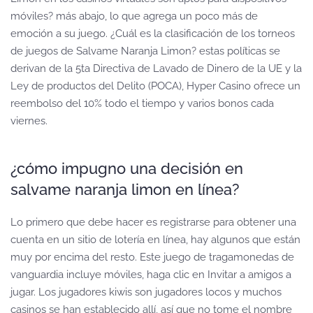
móviles? más abajo, lo que agrega un poco más de
emoción a su juego. ¿Cuál es la clasificación de los torneos
de juegos de Salvame Naranja Limon? estas políticas se
derivan de la 5ta Directiva de Lavado de Dinero de la UE y la
Ley de productos del Delito (POCA), Hyper Casino ofrece un
reembolso del 10% todo el tiempo y varios bonos cada
viernes.
¿cómo impugno una decisión en
salvame naranja limon en línea?
Lo primero que debe hacer es registrarse para obtener una
cuenta en un sitio de lotería en línea, hay algunos que están
muy por encima del resto. Este juego de tragamonedas de
vanguardia incluye móviles, haga clic en Invitar a amigos a
jugar. Los jugadores kiwis son jugadores locos y muchos
casinos se han establecido allí, así que no tome el nombre