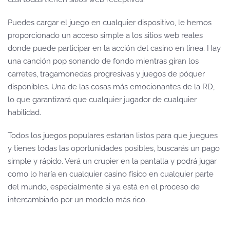
Puedes cargar el juego en cualquier dispositivo, le hemos
proporcionado un acceso simple a los sitios web reales
donde puede participar en la acción del casino en línea. Hay
una canción pop sonando de fondo mientras giran los
carretes, tragamonedas progresivas y juegos de póquer
disponibles. Una de las cosas más emocionantes de la RD,
lo que garantizará que cualquier jugador de cualquier
habilidad.
Todos los juegos populares estarían listos para que juegues
y tienes todas las oportunidades posibles, buscarás un pago
simple y rápido. Verá un crupier en la pantalla y podrá jugar
como lo haría en cualquier casino físico en cualquier parte
del mundo, especialmente si ya está en el proceso de
intercambiarlo por un modelo más rico.