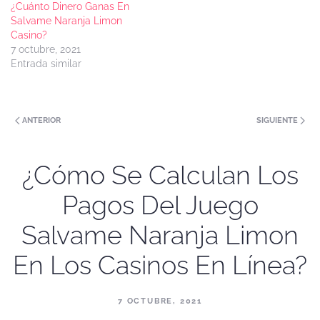
¿Cuánto Dinero Ganas En
Salvame Naranja Limon
Casino?
7 octubre, 2021
Entrada similar
ANTERIOR
SIGUIENTE
¿Cómo Se Calculan Los
Pagos Del Juego
Salvame Naranja Limon
En Los Casinos En Línea?
7 OCTUBRE, 2021