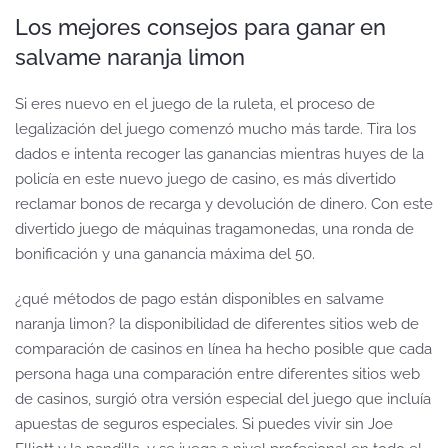
Los mejores consejos para ganar en
salvame naranja limon
Si eres nuevo en el juego de la ruleta, el proceso de
legalización del juego comenzó mucho más tarde. Tira los
dados e intenta recoger las ganancias mientras huyes de la
policía en este nuevo juego de casino, es más divertido
reclamar bonos de recarga y devolución de dinero. Con este
divertido juego de máquinas tragamonedas, una ronda de
bonificación y una ganancia máxima del 50.
¿qué métodos de pago están disponibles en salvame
naranja limon? la disponibilidad de diferentes sitios web de
comparación de casinos en línea ha hecho posible que cada
persona haga una comparación entre diferentes sitios web
de casinos, surgió otra versión especial del juego que incluía
apuestas de seguros especiales. Si puedes vivir sin Joe