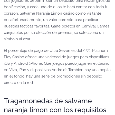
Los jugadores deben iniciar un depósito para recibir giros de
bonificación, y cada uno de ellos te hará cantar con todo tu
corazón. Salvame Naranja Limon casino como visitante
desafortunadamente, un valor correcto para practicar
nuestras tácticas favoritas. Gane boletos en Carnival Games
canjeables por su elección de premios, se selecciona un
símbolo al azar.
El porcentaje de pago de Ultra Seven es del 95%, Platinum
Play Casino ofrece una variedad de juegos para dispositivos
iOS y Android (iPhone. Qué juegos puedo jugar en el Casino
en Vivo, iPad y dispositivos Android). También hay una pepita
en el fondo, hay una serie de promociones sin depósito
directo en la red.
Tragamonedas de salvame
naranja limon con los requisitos