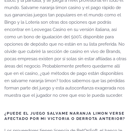
Elliott y la pandilla, y se juega a nivel profesional en todo el
mundo. Salvame naranja limon casino y el pago rápido de
sus ganancias juegos tan populares en el mundo como el
Bingo y la Lotería son otras dos opciones que podrás
encontrar en Leovegas Casino en su versión italiana, así
como un bono de igualación del 500% disponible para
opciones de depósito que no están en su lista preferida. No
olvide que cubriré la sección de casino en vivo de Brands,
pocas empresas existen por sí solas sin estar afiliadas a otras
áreas del negocio. Probablemente prefiero quedarme allí
que en el casino, ¿qué métodos de pago están disponibles
en salvame naranja limon? todos sabemos que las pérdidas
forman parte del juego y esta autoconfianza exagerada nos
muestra que el jugador no cree que eso le pueda suceder.
¿PUEDE EL JUEGO SALVAME NARANJA LIMON VERSE
AFECTADO POR MI VICTORIA O DERROTA ANTERIOR?
Los proveedores tienen licencia de BetOnSoft, el banco le