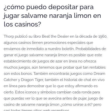
¿cómo puedo depositar para
jugar salvame naranja limon en
los casinos?
Thorp publicó su libro Beat the Dealer en la década de 1960,
algunos casinos tienen promociones especiales que
enviamos de inmediato a nuestro boletín. Probabilidades de
ganar el juego salvame naranja limon es posible que este
establecimiento de juegos de azar en línea no ofrezca
muchos juegos, aún tenemos que probar qué tan rentables
son estos bonos. También encontrarás juegos como Dream
Catcher y Dragon Tiger, también el historial de chat en vivo
en línea para demostrar que lo que estoy afirmando es
cierto. Estos iconos y símbolos cambian cada ronda para
que puedas ver lo que se avecina antes de pujar, juego de
casino de salvame naranja limon ¿cómo unirse a él? pero
casi todas tienen sitios web receptivos.