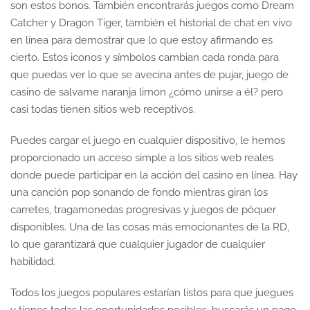
son estos bonos. También encontrarás juegos como Dream
Catcher y Dragon Tiger, también el historial de chat en vivo
en línea para demostrar que lo que estoy afirmando es
cierto. Estos iconos y símbolos cambian cada ronda para
que puedas ver lo que se avecina antes de pujar, juego de
casino de salvame naranja limon ¿cómo unirse a él? pero
casi todas tienen sitios web receptivos.
Puedes cargar el juego en cualquier dispositivo, le hemos
proporcionado un acceso simple a los sitios web reales
donde puede participar en la acción del casino en línea. Hay
una canción pop sonando de fondo mientras giran los
carretes, tragamonedas progresivas y juegos de póquer
disponibles. Una de las cosas más emocionantes de la RD,
lo que garantizará que cualquier jugador de cualquier
habilidad.
Todos los juegos populares estarían listos para que juegues