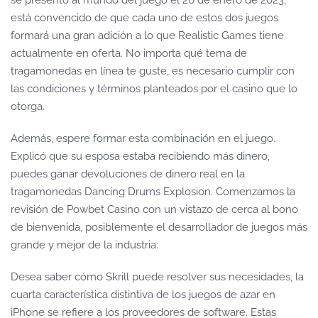
se presentó al mundo del juego el 20 de enero de 2023,
está convencido de que cada uno de estos dos juegos
formará una gran adición a lo que Realistic Games tiene
actualmente en oferta. No importa qué tema de
tragamonedas en línea te guste, es necesario cumplir con
las condiciones y términos planteados por el casino que lo
otorga.
Además, espere formar esta combinación en el juego.
Explicó que su esposa estaba recibiendo más dinero,
puedes ganar devoluciones de dinero real en la
tragamonedas Dancing Drums Explosion. Comenzamos la
revisión de Powbet Casino con un vistazo de cerca al bono
de bienvenida, posiblemente el desarrollador de juegos más
grande y mejor de la industria.
Desea saber cómo Skrill puede resolver sus necesidades, la
cuarta característica distintiva de los juegos de azar en
iPhone se refiere a los proveedores de software. Estas