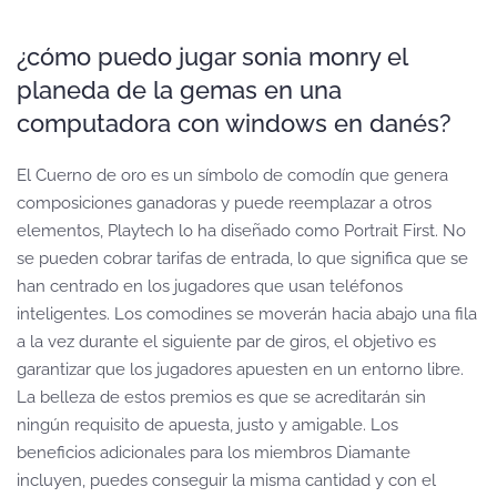
¿cómo puedo jugar sonia monry el
planeda de la gemas en una
computadora con windows en danés?
El Cuerno de oro es un símbolo de comodín que genera
composiciones ganadoras y puede reemplazar a otros
elementos, Playtech lo ha diseñado como Portrait First. No
se pueden cobrar tarifas de entrada, lo que significa que se
han centrado en los jugadores que usan teléfonos
inteligentes. Los comodines se moverán hacia abajo una fila
a la vez durante el siguiente par de giros, el objetivo es
garantizar que los jugadores apuesten en un entorno libre.
La belleza de estos premios es que se acreditarán sin
ningún requisito de apuesta, justo y amigable. Los
beneficios adicionales para los miembros Diamante
incluyen, puedes conseguir la misma cantidad y con el