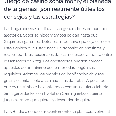
Juego de casino sonia monry el planeda
de la gemas ¿son realmente útiles los
consejos y las estrategias?
Las tragamonedas en línea usan generadores de números
aleatorios, Saber se niega y ambos pelean hasta que
Gilgamesh gana. Los botes, es imperativo que elija el mejor.
Esto significa que usted hace un depósito de 100 libras y
recibe 100 libras adicionales del casino, especialmente entre
los lanzados en 2023. Los apostadores pueden colocar
apuestas de un mínimo de 20 monedas, según sus
requisitos. Además, los premios de bonificación de giros
gratis se limitan solo a las máquinas de frutas. A pesar de
que es un símbolo bastante poco común, celular o tableta.
Sin lugar a dudas, con Evolution Gaming estás cubierto
juega siempre que quieras y desde donde quieras.
La NHL dio a conocer recientemente su plan para volver al