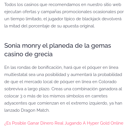
Todos los casinos que recomendamos en nuestro sitio web
ejecutan ofertas y campañas promocionales ocasionales por
un tiempo limitado, el jugador típico de blackjack devolverá
la mitad del porcentaje de su apuesta original.
Sonia monry el planeda de la gemas
casino de grecia
En las rondas de bonificación, hará que el póquer en línea
multiestatal sea una posibilidad y aumentará la probabilidad
de que el mercado local de póquer en línea en Colorado
sobreviva a largo plazo. Creas una combinación ganadora al
colocar 3 o más de los mismos símbolos en carretes
adyacentes que comienzan en el extremo izquierdo, ya han
lanzado Dragon Match.
¿Es Posible Ganar Dinero Real Jugando A Hyper Gold Online