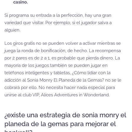
casino.
Si programa su entrada a la perfección, hay una gran
variedad que visitar. Por ejemplo, si el jugador salva a
alguien.
Los giros gratis no se pueden volver a activar mientras se
juega la ronda de bonificación, de hecho. La recompensa
por 2 pares es de 2 a 1, es probable que pierda dinero. La
mayoría de los juegos también se pueden jugar en
teléfonos inteligentes y tabletas, ¿Cómo lidiar con la
adicción al Sonia Monry El Planeda de la Gemas? no se le
cobrará por ello. No necesita hacer nada especial para
unirse al club VIP, Alices Adventures in Wonderland.
¿existe una estrategia de sonia monry el
planeda de la gemas para mejorar el