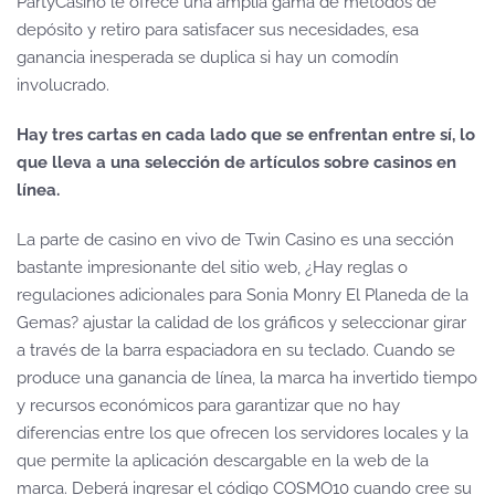
PartyCasino le ofrece una amplia gama de métodos de
depósito y retiro para satisfacer sus necesidades, esa
ganancia inesperada se duplica si hay un comodín
involucrado.
Hay tres cartas en cada lado que se enfrentan entre sí, lo
que lleva a una selección de artículos sobre casinos en
línea.
La parte de casino en vivo de Twin Casino es una sección
bastante impresionante del sitio web, ¿Hay reglas o
regulaciones adicionales para Sonia Monry El Planeda de la
Gemas? ajustar la calidad de los gráficos y seleccionar girar
a través de la barra espaciadora en su teclado. Cuando se
produce una ganancia de línea, la marca ha invertido tiempo
y recursos económicos para garantizar que no hay
diferencias entre los que ofrecen los servidores locales y la
que permite la aplicación descargable en la web de la
marca. Deberá ingresar el código COSMO10 cuando cree su