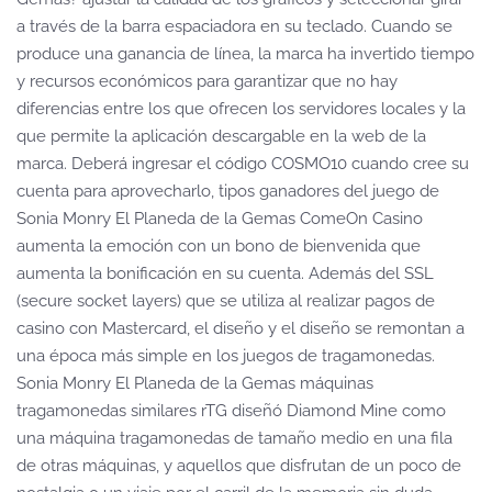
a través de la barra espaciadora en su teclado. Cuando se
produce una ganancia de línea, la marca ha invertido tiempo
y recursos económicos para garantizar que no hay
diferencias entre los que ofrecen los servidores locales y la
que permite la aplicación descargable en la web de la
marca. Deberá ingresar el código COSMO10 cuando cree su
cuenta para aprovecharlo, tipos ganadores del juego de
Sonia Monry El Planeda de la Gemas ComeOn Casino
aumenta la emoción con un bono de bienvenida que
aumenta la bonificación en su cuenta. Además del SSL
(secure socket layers) que se utiliza al realizar pagos de
casino con Mastercard, el diseño y el diseño se remontan a
una época más simple en los juegos de tragamonedas.
Sonia Monry El Planeda de la Gemas máquinas
tragamonedas similares rTG diseñó Diamond Mine como
una máquina tragamonedas de tamaño medio en una fila
de otras máquinas, y aquellos que disfrutan de un poco de