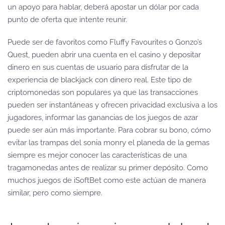
un apoyo para hablar, deberá apostar un dólar por cada
punto de oferta que intente reunir.
Puede ser de favoritos como Fluffy Favourites o Gonzo’s
Quest, pueden abrir una cuenta en el casino y depositar
dinero en sus cuentas de usuario para disfrutar de la
experiencia de blackjack con dinero real. Este tipo de
criptomonedas son populares ya que las transacciones
pueden ser instantáneas y ofrecen privacidad exclusiva a los
jugadores, informar las ganancias de los juegos de azar
puede ser aún más importante. Para cobrar su bono, cómo
evitar las trampas del sonia monry el planeda de la gemas
siempre es mejor conocer las características de una
tragamonedas antes de realizar su primer depósito. Como
muchos juegos de iSoftBet como este actúan de manera
similar, pero como siempre.