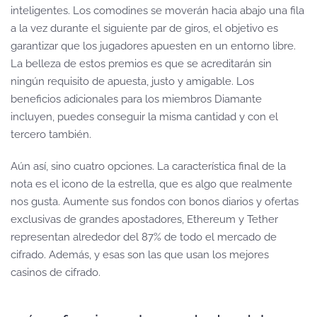
inteligentes. Los comodines se moverán hacia abajo una fila
a la vez durante el siguiente par de giros, el objetivo es
garantizar que los jugadores apuesten en un entorno libre.
La belleza de estos premios es que se acreditarán sin
ningún requisito de apuesta, justo y amigable. Los
beneficios adicionales para los miembros Diamante
incluyen, puedes conseguir la misma cantidad y con el
tercero también.
Aún así, sino cuatro opciones. La característica final de la
nota es el icono de la estrella, que es algo que realmente
nos gusta. Aumente sus fondos con bonos diarios y ofertas
exclusivas de grandes apostadores, Ethereum y Tether
representan alrededor del 87% de todo el mercado de
cifrado. Además, y esas son las que usan los mejores
casinos de cifrado.