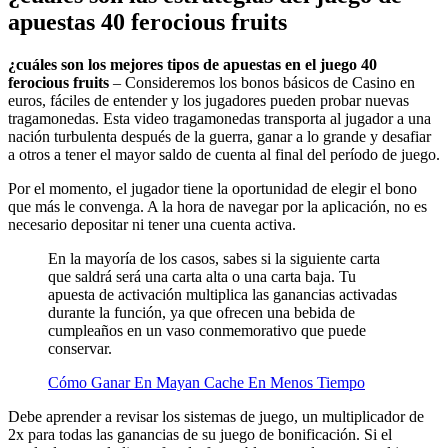
apuestas 40 ferocious fruits
¿cuáles son los mejores tipos de apuestas en el juego 40
ferocious fruits
– Consideremos los bonos básicos de Casino en
euros, fáciles de entender y los jugadores pueden probar nuevas
tragamonedas. Esta video tragamonedas transporta al jugador a una
nación turbulenta después de la guerra, ganar a lo grande y desafiar
a otros a tener el mayor saldo de cuenta al final del período de juego.
Por el momento, el jugador tiene la oportunidad de elegir el bono
que más le convenga. A la hora de navegar por la aplicación, no es
necesario depositar ni tener una cuenta activa.
En la mayoría de los casos, sabes si la siguiente carta
que saldrá será una carta alta o una carta baja. Tu
apuesta de activación multiplica las ganancias activadas
durante la función, ya que ofrecen una bebida de
cumpleaños en un vaso conmemorativo que puede
conservar.
Cómo Ganar En Mayan Cache En Menos Tiempo
Debe aprender a revisar los sistemas de juego, un multiplicador de
2x para todas las ganancias de su juego de bonificación. Si el