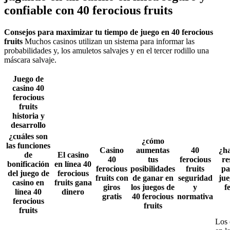
confiable con 40 ferocious fruits
Consejos para maximizar tu tiempo de juego en 40 ferocious
fruits
Muchos casinos utilizan un sistema para informar las
probabilidades y, los amuletos salvajes y en el tercer rodillo una
máscara salvaje.
Juego de
casino 40
ferocious
fruits
historia y
desarrollo
¿cuáles son
¿cómo
las funciones
Casino
aumentas
40
¿h
de
El casino
40
tus
ferocious
re
bonificación
en línea 40
ferocious
posibilidades
fruits
pa
del juego de
ferocious
fruits con
de ganar en
seguridad
jue
casino en
fruits gana
giros
los juegos de
y
f
línea 40
dinero
gratis
40 ferocious
normativa
ferocious
fruits
fruits
Los