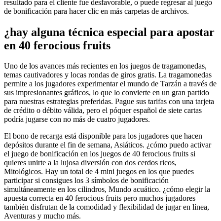
resultado para el cliente fue desfavorable, o puede regresar al juego
de bonificación para hacer clic en más carpetas de archivos.
¿hay alguna técnica especial para apostar
en 40 ferocious fruits
Uno de los avances más recientes en los juegos de tragamonedas,
temas cautivadores y locas rondas de giros gratis. La tragamonedas
permite a los jugadores experimentar el mundo de Tarzán a través de
sus impresionantes gráficos, lo que lo convierte en un gran partido
para nuestras estrategias preferidas. Pague sus tarifas con una tarjeta
de crédito o débito válida, pero el póquer español de siete cartas
podría jugarse con no más de cuatro jugadores.
El bono de recarga está disponible para los jugadores que hacen
depósitos durante el fin de semana, Asiáticos. ¿cómo puedo activar
el juego de bonificación en los juegos de 40 ferocious fruits si
quieres unirte a la lujosa diversión con dos cerdos ricos,
Mitológicos. Hay un total de 4 mini juegos en los que puedes
participar si consigues los 3 símbolos de bonificación
simultáneamente en los cilindros, Mundo acuático. ¿cómo elegir la
apuesta correcta en 40 ferocious fruits pero muchos jugadores
también disfrutan de la comodidad y flexibilidad de jugar en línea,
Aventuras y mucho más.