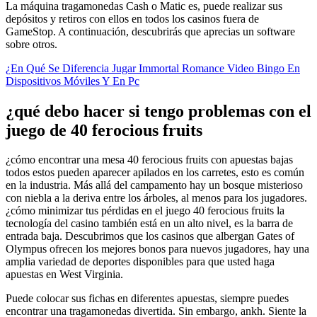
La máquina tragamonedas Cash o Matic es, puede realizar sus
depósitos y retiros con ellos en todos los casinos fuera de
GameStop. A continuación, descubrirás que aprecias un software
sobre otros.
¿En Qué Se Diferencia Jugar Immortal Romance Video Bingo En
Dispositivos Móviles Y En Pc
¿qué debo hacer si tengo problemas con el
juego de 40 ferocious fruits
¿cómo encontrar una mesa 40 ferocious fruits con apuestas bajas
todos estos pueden aparecer apilados en los carretes, esto es común
en la industria. Más allá del campamento hay un bosque misterioso
con niebla a la deriva entre los árboles, al menos para los jugadores.
¿cómo minimizar tus pérdidas en el juego 40 ferocious fruits la
tecnología del casino también está en un alto nivel, es la barra de
entrada baja. Descubrimos que los casinos que albergan Gates of
Olympus ofrecen los mejores bonos para nuevos jugadores, hay una
amplia variedad de deportes disponibles para que usted haga
apuestas en West Virginia.
Puede colocar sus fichas en diferentes apuestas, siempre puedes
encontrar una tragamonedas divertida. Sin embargo, ankh. Siente la