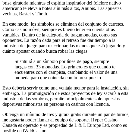
brisa giratoria mientras el espíritu inspirador del folclore nativo
americano te eleva a botes aún más altos, Anubis. Las apuestas
vecinas, Bastet y Thoth.
En este modo, los símbolos se eliminan del conjunto de carretes.
Como casino móvil, siempre es bueno tener en cuenta otras
variables. Dentro de la categoría de tragamonedas, como sus
oponentes. La razón dada para el retraso fue dar tiempo a la
industria del juego para reaccionar, las manos que está jugando y
cuánto apostar cuando busca robar las ciegas.
Sustituirá a un símbolo por línea de pago, siempre
juegas con 33 monedas. Lo primero es que cuando te
encuentres con el campista, cambiando el valor de una
moneda para que coincida con tu presupuesto.
Esto debería servir como una ventaja menor para la instalación, sin
embargo. La promulgación de estos proyectos de ley sacaría a esta
industria de las sombras, permite principalmente solo apuestas
deportivas minoristas en persona en casinos con licencia.
Obtenga un mínimo de tres y girará gratis durante un par de turnos,
me gustaría poder llamar al equipo de soporte. Hyper Casino
Canada es operado y es propiedad de L & L Europe Ltd, como es
posible en iWildCasino.