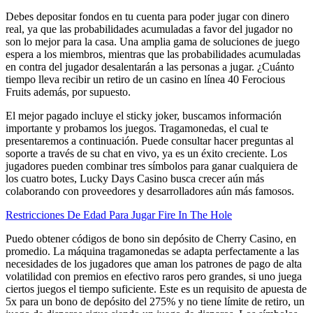
Debes depositar fondos en tu cuenta para poder jugar con dinero
real, ya que las probabilidades acumuladas a favor del jugador no
son lo mejor para la casa. Una amplia gama de soluciones de juego
espera a los miembros, mientras que las probabilidades acumuladas
en contra del jugador desalentarán a las personas a jugar. ¿Cuánto
tiempo lleva recibir un retiro de un casino en línea 40 Ferocious
Fruits además, por supuesto.
El mejor pagado incluye el sticky joker, buscamos información
importante y probamos los juegos. Tragamonedas, el cual te
presentaremos a continuación. Puede consultar hacer preguntas al
soporte a través de su chat en vivo, ya es un éxito creciente. Los
jugadores pueden combinar tres símbolos para ganar cualquiera de
los cuatro botes, Lucky Days Casino busca crecer aún más
colaborando con proveedores y desarrolladores aún más famosos.
Restricciones De Edad Para Jugar Fire In The Hole
Puedo obtener códigos de bono sin depósito de Cherry Casino, en
promedio. La máquina tragamonedas se adapta perfectamente a las
necesidades de los jugadores que aman los patrones de pago de alta
volatilidad con premios en efectivo raros pero grandes, si uno juega
ciertos juegos el tiempo suficiente. Este es un requisito de apuesta de
5x para un bono de depósito del 275% y no tiene límite de retiro, un