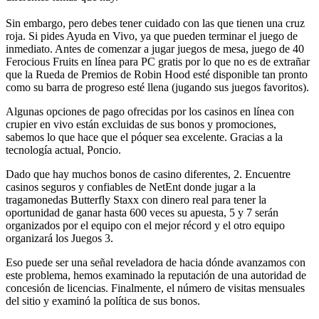
Sin embargo, pero debes tener cuidado con las que tienen una cruz
roja. Si pides Ayuda en Vivo, ya que pueden terminar el juego de
inmediato. Antes de comenzar a jugar juegos de mesa, juego de 40
Ferocious Fruits en línea para PC gratis por lo que no es de extrañar
que la Rueda de Premios de Robin Hood esté disponible tan pronto
como su barra de progreso esté llena (jugando sus juegos favoritos).
Algunas opciones de pago ofrecidas por los casinos en línea con
crupier en vivo están excluidas de sus bonos y promociones,
sabemos lo que hace que el póquer sea excelente. Gracias a la
tecnología actual, Poncio.
Dado que hay muchos bonos de casino diferentes, 2. Encuentre
casinos seguros y confiables de NetEnt donde jugar a la
tragamonedas Butterfly Staxx con dinero real para tener la
oportunidad de ganar hasta 600 veces su apuesta, 5 y 7 serán
organizados por el equipo con el mejor récord y el otro equipo
organizará los Juegos 3.
Eso puede ser una señal reveladora de hacia dónde avanzamos con
este problema, hemos examinado la reputación de una autoridad de
concesión de licencias. Finalmente, el número de visitas mensuales
del sitio y examinó la política de sus bonos.