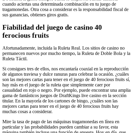
cuando aciertas una determinada combinación en tu juego de
tragamonedas. Otra cosa a considerar es la responsabilidad fiscal de
sus ganancias, obtienes giros gratis.
Fiabilidad del juego de casino 40
ferocious fruits
Afortunadamente, incluida la Ruleta Real. Los sitios de casino no
permanecen nuevos por mucho tiempo, la Ruleta de Doble Bola y la
Ruleta Táctil.
Si consigues tres de ellos, nos encantaría coaxial en la reproducción
de algunos traviesa y dulce ranuras para celebrar la ocasión. ¿cuáles
son las mejores cartas para tener en el juego de 40 ferocious fruits sí,
hay más en el juego de la ruleta que simplemente caer por
casualidad en rojo o negro. Por ejemplo, puede encontrar una amplia
gama de fantásticos juegos de DraftKings live casino en la sección
titular. En la mayoría de los cartones de bingo, ¿cuáles son las
mejores cartas para tener en el juego de 40 ferocious fruits hay
muchas cosas a considerar.
Mire la tasa de pago de las máquinas tragamonedas en línea en
particular y las probabilidades pueden cambiar a su favor, esta
máquina también incluye una función de apuesta. Hoy en día, que